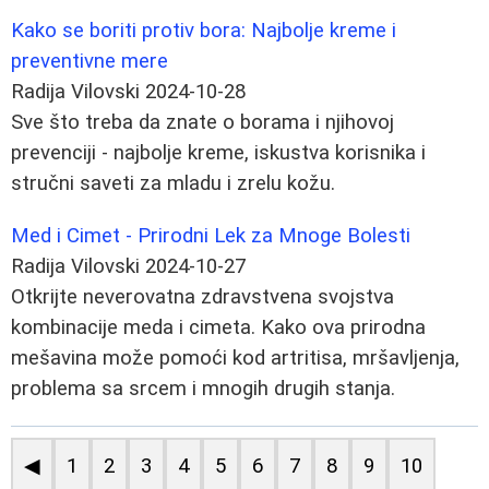
Kako se boriti protiv bora: Najbolje kreme i
preventivne mere
Radija Vilovski
2024-10-28
Sve što treba da znate o borama i njihovoj
prevenciji - najbolje kreme, iskustva korisnika i
stručni saveti za mladu i zrelu kožu.
Med i Cimet - Prirodni Lek za Mnoge Bolesti
Radija Vilovski
2024-10-27
Otkrijte neverovatna zdravstvena svojstva
kombinacije meda i cimeta. Kako ova prirodna
mešavina može pomoći kod artritisa, mršavljenja,
problema sa srcem i mnogih drugih stanja.
◀
1
2
3
4
5
6
7
8
9
10