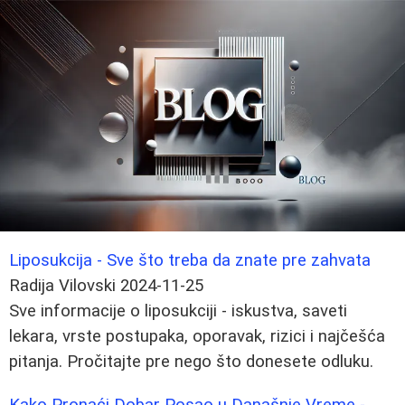
Liposukcija - Sve što treba da znate pre zahvata
Radija Vilovski
2024-11-25
Sve informacije o liposukciji - iskustva, saveti
lekara, vrste postupaka, oporavak, rizici i najčešća
pitanja. Pročitajte pre nego što donesete odluku.
Kako Pronaći Dobar Posao u Današnje Vreme -