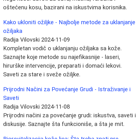
oštećenu kosu, bazirani na iskustvima korisnika.
Kako ukloniti ožiljke - Najbolje metode za uklanjanje
ožiljaka
Radija Vilovski
2024-11-09
Kompletan vodič o uklanjanju ožiljaka sa kože.
Saznajte koje metode su najefikasnije - laseri,
hirurške intervencije, preparati i domaći lekovi.
Saveti za stare i sveže ožiljke.
Prijrodni Načini za Povećanje Grudi - Istraživanje i
Saveti
Radija Vilovski
2024-11-08
Prijrodni načini za povećanje grudi: iskustva, saveti i
diskusije. Saznajte šta funkcioniše, a šta je mit.
Biorevitalizacija kože lica: Šta treba znati pre