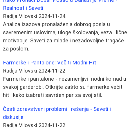
Realnost i Saveti
Radija Vilovski
2024-11-24
Analiza izazova pronalaženja dobrog posla u
savremenim uslovima, uloge školovanja, veza i lične
motivacije. Saveti za mlade i nezadovoljne tragače
za poslom.
Farmerke i Pantalone: Večiti Modni Hit
Radija Vilovski
2024-11-22
Farmerke i pantalone - nezamenljivi modni komad u
svakoj garderobi. Otkrijte zašto su farmerke večiti
hit i kako izabrati savršen par za svoj stil.
Česti zdravstveni problemi i rešenja - Saveti i
diskusije
Radija Vilovski
2024-11-22