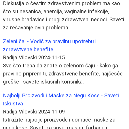
Diskusija o čestim zdravstvenim problemima kao
što su nesanica, anemija, vaginalne infekcije,
virusne bradavice i drugi zdravstveni nedoci. Saveti
za rešavanje ovih problema.
Zeleni čaj - Vodič za pravilnu upotrebu i
zdravstvene benefite
Radija Vilovski
2024-11-15
Sve što treba da znate o zelenom čaju - kako ga
pravilno pripremiti, zdravstvene benefite, najčešće
greške i savete iskusnih korisnika.
Najbolji Proizvodi i Maske za Negu Kose - Saveti i
Iskustva
Radija Vilovski
2024-11-09
Istražite najbolje proizvode i domaće maske za
negu kose. Saveti za suvu, masnu, farbanu i