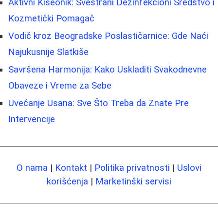
Aktivni Kiseonik: Svestrani Dezinfekcioni Sredstvo i
Kozmetički Pomagač
Vodič kroz Beogradske Poslastičarnice: Gde Naći
Najukusnije Slatkiše
Savršena Harmonija: Kako Uskladiti Svakodnevne
Obaveze i Vreme za Sebe
Uvećanje Usana: Sve Što Treba da Znate Pre
Intervencije
O nama
|
Kontakt
|
Politika privatnosti
|
Uslovi
korišćenja
|
Marketinški servisi