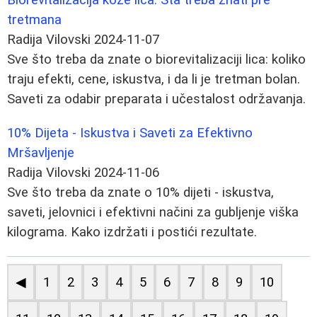
tretmana
Radija Vilovski
2024-11-07
Sve što treba da znate o biorevitalizaciji lica: koliko
traju efekti, cene, iskustva, i da li je tretman bolan.
Saveti za odabir preparata i učestalost održavanja.
10% Dijeta - Iskustva i Saveti za Efektivno
Mršavljenje
Radija Vilovski
2024-11-06
Sve što treba da znate o 10% dijeti - iskustva,
saveti, jelovnici i efektivni načini za gubljenje viška
kilograma. Kako izdržati i postići rezultate.
◀
1
2
3
4
5
6
7
8
9
10