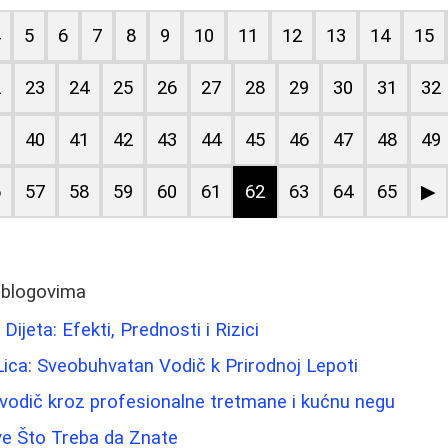
4
5
6
7
8
9
10
11
12
13
14
15
2
23
24
25
26
27
28
29
30
31
32
9
40
41
42
43
44
45
46
47
48
49
6
57
58
59
60
61
62
63
64
65
▶
 blogovima
Dijeta: Efekti, Prednosti i Rizici
Lica: Sveobuhvatan Vodič k Prirodnoj Lepoti
 vodič kroz profesionalne tretmane i kućnu negu
ve Što Treba da Znate