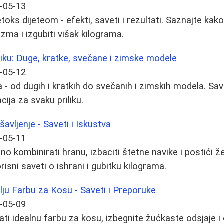
-05-13
oks dijeteom - efekti, saveti i rezultati. Saznajte kak
zma i izgubiti višak kilograma.
iliku: Duge, kratke, svečane i zimske modele
-05-12
na - od dugih i kratkih do svečanih i zimskih modela. Sav
cija za svaku priliku.
avljenje - Saveti i Iskustva
-05-11
no kombinirati hranu, izbaciti štetne navike i postići žel
risni saveti o ishrani i gubitku kilograma.
lju Farbu za Kosu - Saveti i Preporuke
-05-09
ti idealnu farbu za kosu, izbegnite žućkaste odsjaje i 