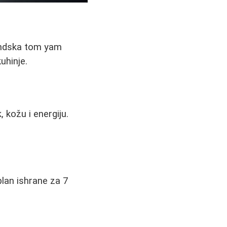
landska tom yam
uhinje.
 kožu i energiju.
plan ishrane za 7