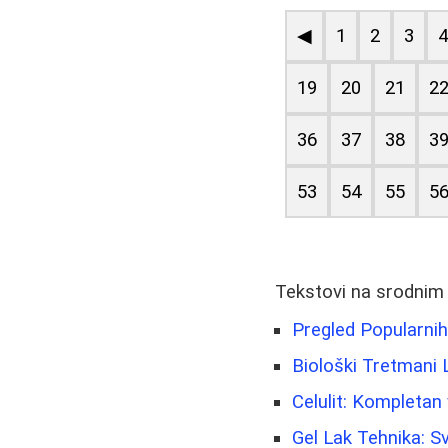
◀
1
2
3
19
20
21
2
36
37
38
3
53
54
55
5
Tekstovi na srodnim
Pregled Popularnih 
Biološki Tretmani 
Celulit: Kompletan
Gel Lak Tehnika: S