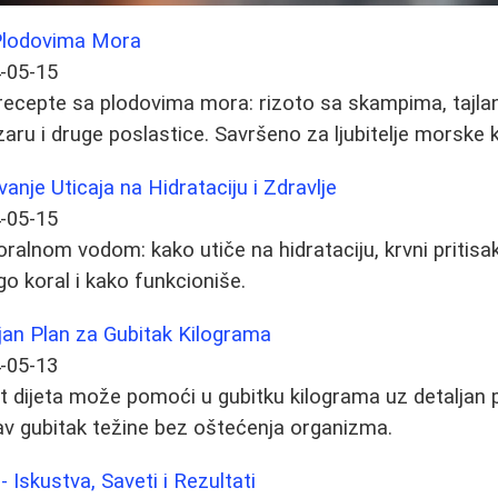
 Plodovima Mora
-05-15
e recepte sa plodovima mora: rizoto sa skampima, taj
aru i druge poslastice. Savršeno za ljubitelje morske k
vanje Uticaja na Hidrataciju i Zdravlje
-05-15
ralnom vodom: kako utiče na hidrataciju, krvni pritisak,
go koral i kako funkcioniše.
ljan Plan za Gubitak Kilograma
-05-13
t dijeta može pomoći u gubitku kilograma uz detaljan 
av gubitak težine bez oštećenja organizma.
 Iskustva, Saveti i Rezultati