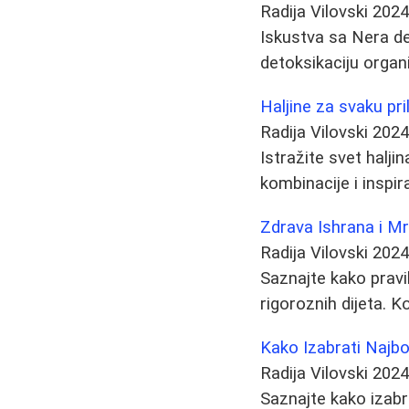
Radija Vilovski
2024
Iskustva sa Nera det
detoksikaciju organi
Haljine za svaku pr
Radija Vilovski
2024
Istražite svet halji
kombinacije i inspira
Zdrava Ishrana i Mrš
Radija Vilovski
2024
Saznajte kako pravil
rigoroznih dijeta. Ko
Kako Izabrati Najbo
Radija Vilovski
2024
Saznajte kako izabra