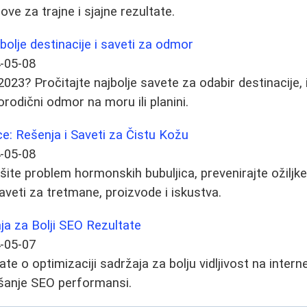
ove za trajne i sjajne rezultate.
bolje destinacije i saveti za odmor
-05-08
2023? Pročitajte najbolje savete za odabir destinacije, 
orodični odmor na moru ili planini.
e: Rešenja i Saveti za Čistu Kožu
-05-08
šite problem hormonskih bubuljica, prevenirajte ožiljke
Saveti za tretmane, proizvode i iskustva.
ja za Bolji SEO Rezultate
-05-07
te o optimizaciji sadržaja za bolju vidljivost na interne
jšanje SEO performansi.