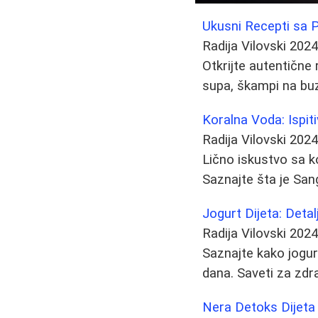
Ukusni Recepti sa
Radija Vilovski
2024
Otkrijte autentičn
supa, škampi na buz
Koralna Voda: Ispiti
Radija Vilovski
2024
Lično iskustvo sa ko
Saznajte šta je San
Jogurt Dijeta: Deta
Radija Vilovski
2024
Saznajte kako jogur
dana. Saveti za zdr
Nera Detoks Dijeta -