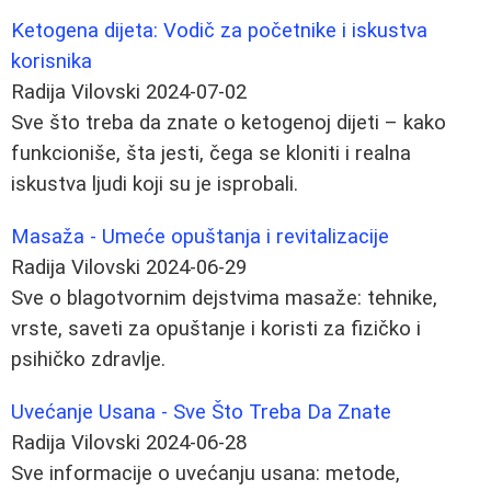
Ketogena dijeta: Vodič za početnike i iskustva
korisnika
Radija Vilovski
2024-07-02
Sve što treba da znate o ketogenoj dijeti – kako
funkcioniše, šta jesti, čega se kloniti i realna
iskustva ljudi koji su je isprobali.
Masaža - Umeće opuštanja i revitalizacije
Radija Vilovski
2024-06-29
Sve o blagotvornim dejstvima masaže: tehnike,
vrste, saveti za opuštanje i koristi za fizičko i
psihičko zdravlje.
Uvećanje Usana - Sve Što Treba Da Znate
Radija Vilovski
2024-06-28
Sve informacije o uvećanju usana: metode,