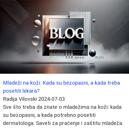
Mladeži na koži: Kada su bezopasni, a kada treba
posetiti lekara?
Radija Vilovski
2024-07-03
Sve što treba da znate o mladežima na koži: kada
su bezopasni, a kada potrebno posetiti
dermatologa. Saveti za praćenje i zaštitu mladeža.