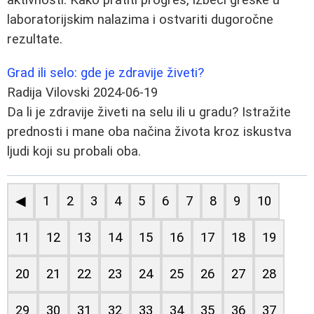
laboratorijskim nalazima i ostvariti dugoročne
rezultate.
Grad ili selo: gde je zdravije živeti?
Radija Vilovski
2024-06-19
Da li je zdravije živeti na selu ili u gradu? Istražite
prednosti i mane oba načina života kroz iskustva
ljudi koji su probali oba.
◀
1
2
3
4
5
6
7
8
9
10
11
12
13
14
15
16
17
18
19
20
21
22
23
24
25
26
27
28
29
30
31
32
33
34
35
36
37