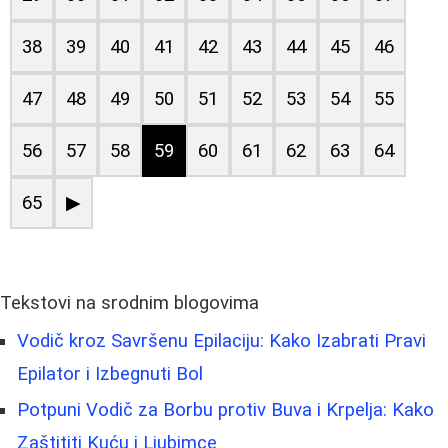
38
39
40
41
42
43
44
45
46
47
48
49
50
51
52
53
54
55
56
57
58
59
60
61
62
63
64
65
▶
Tekstovi na srodnim blogovima
Vodič kroz Savršenu Epilaciju: Kako Izabrati Pravi
Epilator i Izbegnuti Bol
Potpuni Vodič za Borbu protiv Buva i Krpelja: Kako
Zaštititi Kuću i Ljubimce