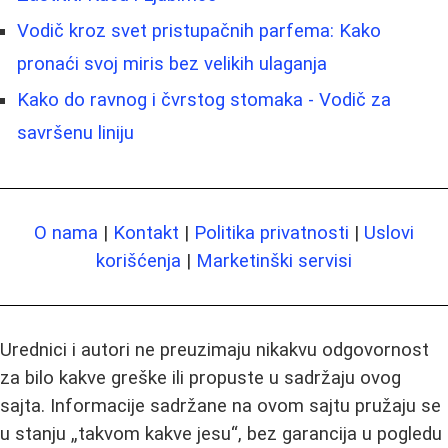
Vodič kroz svet pristupačnih parfema: Kako
pronaći svoj miris bez velikih ulaganja
Kako do ravnog i čvrstog stomaka - Vodič za
savršenu liniju
O nama
|
Kontakt
|
Politika privatnosti
|
Uslovi
korišćenja
|
Marketinški servisi
Urednici i autori ne preuzimaju nikakvu odgovornost
za bilo kakve greške ili propuste u sadržaju ovog
sajta. Informacije sadržane na ovom sajtu pružaju se
u stanju „takvom kakve jesu“, bez garancija u pogledu