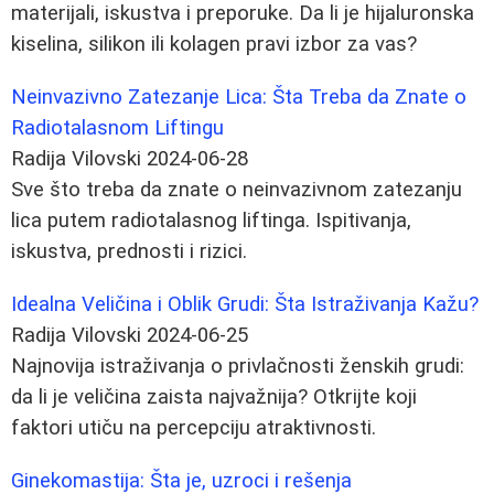
materijali, iskustva i preporuke. Da li je hijaluronska
kiselina, silikon ili kolagen pravi izbor za vas?
Neinvazivno Zatezanje Lica: Šta Treba da Znate o
Radiotalasnom Liftingu
Radija Vilovski
2024-06-28
Sve što treba da znate o neinvazivnom zatezanju
lica putem radiotalasnog liftinga. Ispitivanja,
iskustva, prednosti i rizici.
Idealna Veličina i Oblik Grudi: Šta Istraživanja Kažu?
Radija Vilovski
2024-06-25
Najnovija istraživanja o privlačnosti ženskih grudi:
da li je veličina zaista najvažnija? Otkrijte koji
faktori utiču na percepciju atraktivnosti.
Ginekomastija: Šta je, uzroci i rešenja