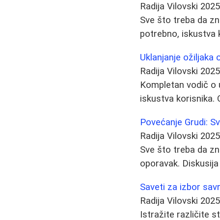
Radija Vilovski
2025
Sve što treba da zna
potrebno, iskustva k
Uklanjanje ožiljaka 
Radija Vilovski
2025
Kompletan vodič o uk
iskustva korisnika. 
Povećanje Grudi: S
Radija Vilovski
2025
Sve što treba da zna
oporavak. Diskusija 
Saveti za izbor sav
Radija Vilovski
2025
Istražite različite 