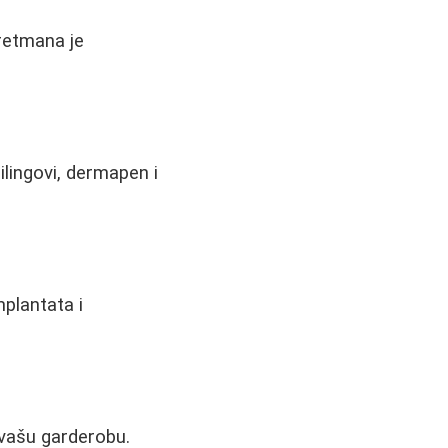
tretmana je
ilingovi, dermapen i
mplantata i
a vašu garderobu.