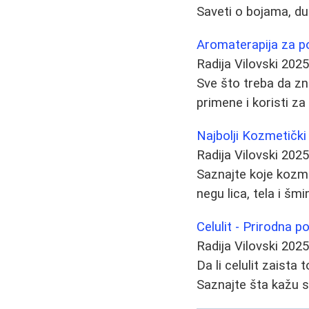
Saveti o bojama, duž
Aromaterapija za po
Radija Vilovski
2025
Sve što treba da zna
primene i koristi za
Najbolji Kozmetički
Radija Vilovski
2025
Saznajte koje kozme
negu lica, tela i šmi
Celulit - Prirodna p
Radija Vilovski
2025
Da li celulit zaist
Saznajte šta kažu st