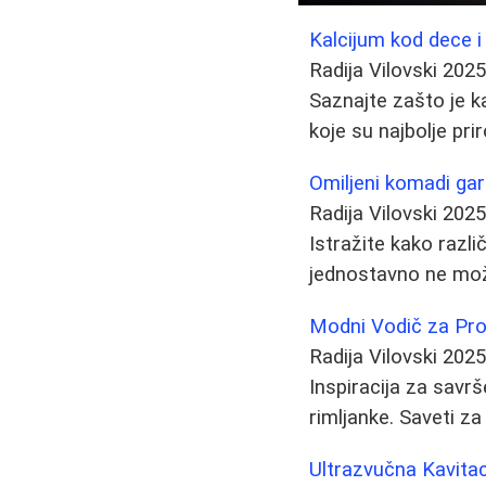
Kalcijum kod dece i 
Radija Vilovski
2025
Saznajte zašto je ka
koje su najbolje pri
Omiljeni komadi ga
Radija Vilovski
2025
Istražite kako razli
jednostavno ne može
Modni Vodič za Pro
Radija Vilovski
2025
Inspiracija za savrš
rimljanke. Saveti za
Ultrazvučna Kavitaci