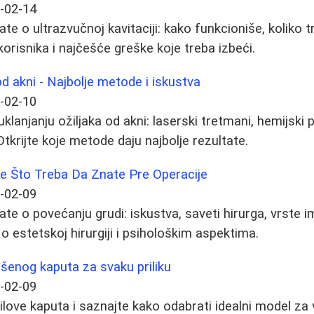
-02-14
te o ultrazvučnoj kavitaciji: kako funkcioniše, koliko 
orisnika i najčešće greške koje treba izbeći.
od akni - Najbolje metode i iskustva
-02-10
lanjanju ožiljaka od akni: laserski tretmani, hemijski p
Otkrijte koje metode daju najbolje rezultate.
ve Što Treba Da Znate Pre Operacije
-02-09
te o povećanju grudi: iskustva, saveti hirurga, vrste i
o estetskoj hirurgiji i psihološkim aspektima.
ršenog kaputa za svaku priliku
-02-09
stilove kaputa i saznajte kako odabrati idealni model z