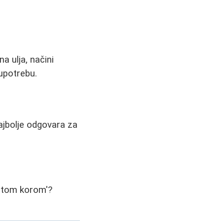
a ulja, načini
 upotrebu.
ajbolje odgovara za
astom korom'?