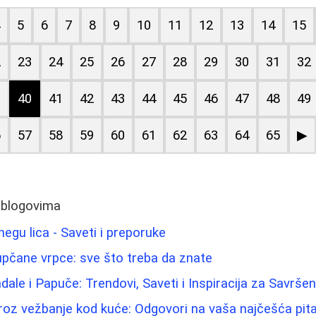
4
5
6
7
8
9
10
11
12
13
14
15
2
23
24
25
26
27
28
29
30
31
32
9
40
41
42
43
44
45
46
47
48
49
6
57
58
59
60
61
62
63
64
65
▶
 blogovima
negu lica - Saveti i preporuke
pupčane vrpce: sve što treba da znate
dale i Papuče: Trendovi, Saveti i Inspiracija za Savršen
oz vežbanje kod kuće: Odgovori na vaša najčešća pit