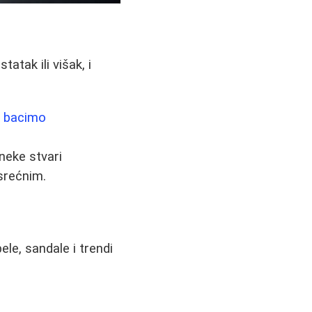
atak ili višak, i
a bacimo
neke stvari
srećnim.
ele, sandale i trendi