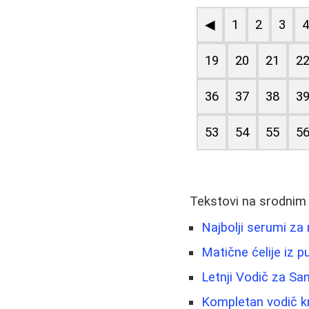
◀
1
2
3
19
20
21
2
36
37
38
3
53
54
55
5
Tekstovi na srodnim
Najbolji serumi za 
Matične ćelije iz 
Letnji Vodič za San
Kompletan vodič kr