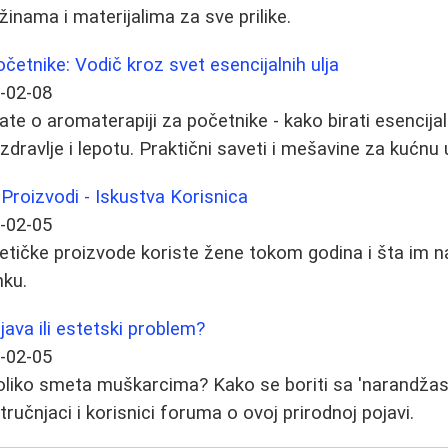
inama i materijalima za sve prilike.
četnike: Vodič kroz svet esencijalnih ulja
-02-08
te o aromaterapiji za početnike - kako birati esencijaln
 zdravlje i lepotu. Praktični saveti i mešavine za kućnu
 Proizvodi - Iskustva Korisnica
-02-05
tičke proizvode koriste žene tokom godina i šta im n
nku.
ojava ili estetski problem?
-02-05
a toliko smeta muškarcima? Kako se boriti sa 'narandž
ručnjaci i korisnici foruma o ovoj prirodnoj pojavi.