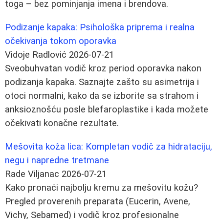
toga – bez pominjanja imena i brendova.
Podizanje kapaka: Psihološka priprema i realna
očekivanja tokom oporavka
Vidoje Radlović
2026-07-21
Sveobuhvatan vodič kroz period oporavka nakon
podizanja kapaka. Saznajte zašto su asimetrija i
otoci normalni, kako da se izborite sa strahom i
anksioznošću posle blefaroplastike i kada možete
očekivati konačne rezultate.
Mešovita koža lica: Kompletan vodič za hidrataciju,
negu i napredne tretmane
Rade Viljanac
2026-07-21
Kako pronaći najbolju kremu za mešovitu kožu?
Pregled proverenih preparata (Eucerin, Avene,
Vichy, Sebamed) i vodič kroz profesionalne