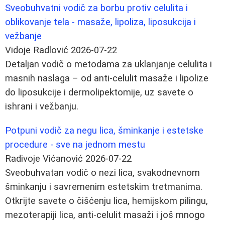
Sveobuhvatni vodič za borbu protiv celulita i
oblikovanje tela - masaže, lipoliza, liposukcija i
vežbanje
Vidoje Radlović
2026-07-22
Detaljan vodič o metodama za uklanjanje celulita i
masnih naslaga – od anti‑celulit masaže i lipolize
do liposukcije i dermolipektomije, uz savete o
ishrani i vežbanju.
Potpuni vodič za negu lica, šminkanje i estetske
procedure - sve na jednom mestu
Radivoje Vićanović
2026-07-22
Sveobuhvatan vodič o nezi lica, svakodnevnom
šminkanju i savremenim estetskim tretmanima.
Otkrijte savete o čišćenju lica, hemijskom pilingu,
mezoterapiji lica, anti-celulit masaži i još mnogo