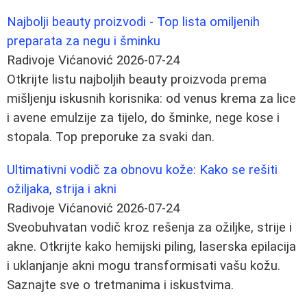
Najbolji beauty proizvodi - Top lista omiljenih
preparata za negu i šminku
Radivoje Vićanović
2026-07-24
Otkrijte listu najboljih beauty proizvoda prema
mišljenju iskusnih korisnika: od venus krema za lice
i avene emulzije za tijelo, do šminke, nege kose i
stopala. Top preporuke za svaki dan.
Ultimativni vodič za obnovu kože: Kako se rešiti
ožiljaka, strija i akni
Radivoje Vićanović
2026-07-24
Sveobuhvatan vodič kroz rešenja za ožiljke, strije i
akne. Otkrijte kako hemijski piling, laserska epilacija
i uklanjanje akni mogu transformisati vašu kožu.
Saznajte sve o tretmanima i iskustvima.