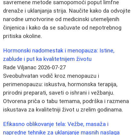
savremene metode samopomoći poput limfne
drenaže i uklanjanja strija. Naučite kako da odvojite
narodne umotvorine od medicinski utemeljenih
činjenica i kako da se sačuvate od nepotrebnog
pritiska okoline.
Hormonski nadomestak i menopauza: Istine,
zablude i put ka kvalitetnijem životu
Rade Viljanac
2026-07-27
Sveobuhvatan vodič kroz menopauzu i
perimenopauzu: iskustva, hormonska terapija,
prirodni preparati, saveti o ishrani i vežbanju.
Otvorena priča o tabu temama, podrška i razmena
iskustava za kvalitetniji život u zrelim godinama.
Efikasno oblikovanje tela: Vežbe, masaža i
napredne tehnike za uklanjanje masnih naslaga