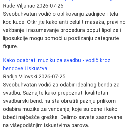
Rade Viljanac
2026-07-26
Sveobuhvatan vodič o oblikovanju zadnjice i tela
kod kuće. Otkrijte kako anti celulit masaža, pravilno
vežbanje i razumevanje procedura poput lipolize i
liposukcije mogu pomoći u postizanju zategnute
figure.
Kako odabrati muziku za svadbu - vodič kroz
bendove i iskustva
Radija Vilovski
2026-07-25
Sveobuhvatan vodič za odabir idealnog benda za
svadbu. Saznajte kako prepoznati kvalitetan
svadbarski bend, na šta obratiti pažnju prilikom
odabira muzike za venčanje, koje su cene i kako
izbeći najčešće greške. Delimo savete zasnovane
na višegodišnjim iskustvima parova.