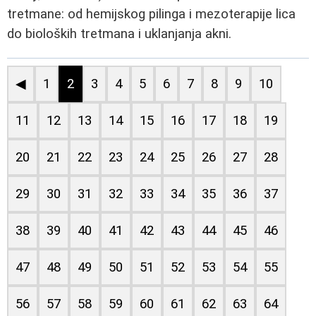
tretmane: od hemijskog pilinga i mezoterapije lica
do bioloških tretmana i uklanjanja akni.
◀
1
2
3
4
5
6
7
8
9
10
11
12
13
14
15
16
17
18
19
20
21
22
23
24
25
26
27
28
29
30
31
32
33
34
35
36
37
38
39
40
41
42
43
44
45
46
47
48
49
50
51
52
53
54
55
56
57
58
59
60
61
62
63
64