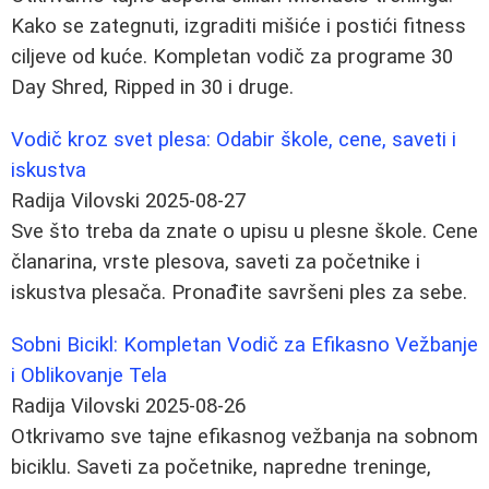
Kako se zategnuti, izgraditi mišiće i postići fitness
ciljeve od kuće. Kompletan vodič za programe 30
Day Shred, Ripped in 30 i druge.
Vodič kroz svet plesa: Odabir škole, cene, saveti i
iskustva
Radija Vilovski
2025-08-27
Sve što treba da znate o upisu u plesne škole. Cene
članarina, vrste plesova, saveti za početnike i
iskustva plesača. Pronađite savršeni ples za sebe.
Sobni Bicikl: Kompletan Vodič za Efikasno Vežbanje
i Oblikovanje Tela
Radija Vilovski
2025-08-26
Otkrivamo sve tajne efikasnog vežbanja na sobnom
biciklu. Saveti za početnike, napredne treninge,