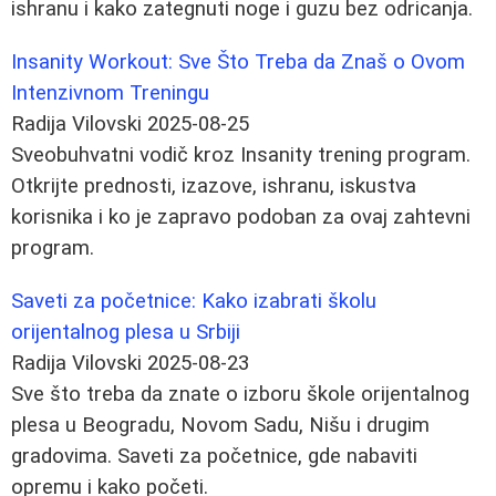
ishranu i kako zategnuti noge i guzu bez odricanja.
Insanity Workout: Sve Što Treba da Znaš o Ovom
Intenzivnom Treningu
Radija Vilovski
2025-08-25
Sveobuhvatni vodič kroz Insanity trening program.
Otkrijte prednosti, izazove, ishranu, iskustva
korisnika i ko je zapravo podoban za ovaj zahtevni
program.
Saveti za početnice: Kako izabrati školu
orijentalnog plesa u Srbiji
Radija Vilovski
2025-08-23
Sve što treba da znate o izboru škole orijentalnog
plesa u Beogradu, Novom Sadu, Nišu i drugim
gradovima. Saveti za početnice, gde nabaviti
opremu i kako početi.