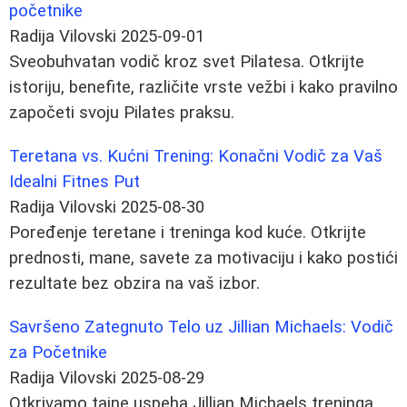
početnike
Radija Vilovski
2025-09-01
Sveobuhvatan vodič kroz svet Pilatesa. Otkrijte
istoriju, benefite, različite vrste vežbi i kako pravilno
započeti svoju Pilates praksu.
Teretana vs. Kućni Trening: Konačni Vodič za Vaš
Idealni Fitnes Put
Radija Vilovski
2025-08-30
Poređenje teretane i treninga kod kuće. Otkrijte
prednosti, mane, savete za motivaciju i kako postići
rezultate bez obzira na vaš izbor.
Savršeno Zategnuto Telo uz Jillian Michaels: Vodič
za Početnike
Radija Vilovski
2025-08-29
Otkrivamo tajne uspeha Jillian Michaels treninga.