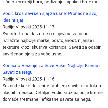
više o korekciji bora, podizanju kapaka i botoksu.
Vodič kroz savršen sjaj za usne: Pronađite svoj
idealni sjaj
Radija Vilovski
2025-11-17
Sve što treba da znate o sjajevima za usne.
Istražite najbolje marke, postojanost, nijanse i
teksture kroz iskustva korisnica. Saveti za odabir
savršenog sjaja za vaše usne.
Konačno Rešenje za Suve Ruke: Najbolje Kremе i
Saveti za Negu
Radija Vilovski
2025-11-16
Saznajte kako da rešite problem suvih ruku tokom
hladnih meseci. Detaljan vodič kroz najbolje kreme,
domaće tretmane i efikasne savete za negu.