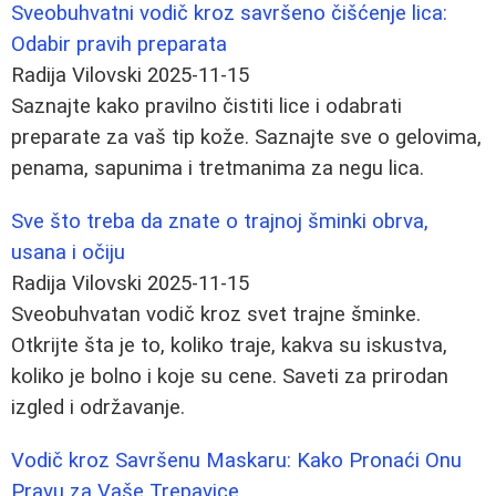
Sveobuhvatni vodič kroz savršeno čišćenje lica:
Odabir pravih preparata
Radija Vilovski
2025-11-15
Saznajte kako pravilno čistiti lice i odabrati
preparate za vaš tip kože. Saznajte sve o gelovima,
penama, sapunima i tretmanima za negu lica.
Sve što treba da znate o trajnoj šminki obrva,
usana i očiju
Radija Vilovski
2025-11-15
Sveobuhvatan vodič kroz svet trajne šminke.
Otkrijte šta je to, koliko traje, kakva su iskustva,
koliko je bolno i koje su cene. Saveti za prirodan
izgled i održavanje.
Vodič kroz Savršenu Maskaru: Kako Pronaći Onu
Pravu za Vaše Trepavice