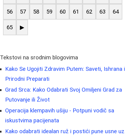
56
57
58
59
60
61
62
63
64
65
▶
Tekstovi na srodnim blogovima
Kako Se Ugojiti Zdravim Putem: Saveti, Ishrana i
Prirodni Preparati
Grad Srca: Kako Odabrati Svoj Omiljeni Grad za
Putovanje ili Život
Operacija klempavih ušiju - Potpuni vodič sa
iskustvima pacijenata
Kako odabrati idealan ruž i postići pune usne uz