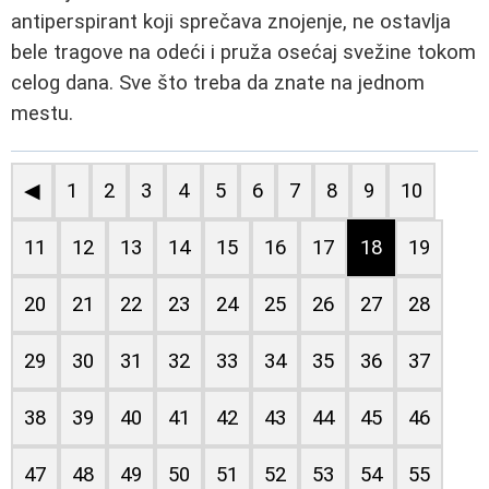
antiperspirant koji sprečava znojenje, ne ostavlja
bele tragove na odeći i pruža osećaj svežine tokom
celog dana. Sve što treba da znate na jednom
mestu.
◀
1
2
3
4
5
6
7
8
9
10
11
12
13
14
15
16
17
18
19
20
21
22
23
24
25
26
27
28
29
30
31
32
33
34
35
36
37
38
39
40
41
42
43
44
45
46
47
48
49
50
51
52
53
54
55