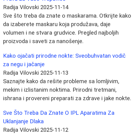
Radija Vilovski
2025-11-14
Sve što treba da znate o maskarama. Otkrijte kako
da izaberete maskaru koja produžava, daje
volumen i ne stvara grudvice. Pregled najboljih
proizvoda i saveti za nanošenje.
Kako ojačati prirodne nokte: Sveobuhvatan vodič
za negu i jačanje
Radija Vilovski
2025-11-13
Saznajte kako da rešite probleme sa lomljivim,
mekim i izlistanim noktima. Prirodni tretmani,
ishrana i provereni preparati za zdrave i jake nokte.
Sve Što Treba Da Znate O IPL Aparatima Za
Uklanjanje Dlaka
Radija Vilovski
2025-11-12