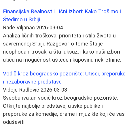
Finansijska Realnost i Lični Izbori: Kako Trošimo i
Štedimo u Srbiji
Rade Viljanac
2026-03-04
Analiza ličnih troškova, prioriteta i stila života u
savremenoj Srbiji. Razgovor o tome šta je
neophodan trošak, a šta luksuz, i kako naši izbori
utiču na mogućnost uštede i kupovinu nekretnine.
Vodič kroz beogradsko pozorište: Utisci, preporuke
i nezaboravne predstave
Vidoje Radlović
2026-03-03
Sveobuhvatan vodič kroz beogradsko pozorište.
Otkrijte najbolje predstave, utiske publike i
preporuke za komedije, drame i mjuzikle koji će vas
oduševiti.