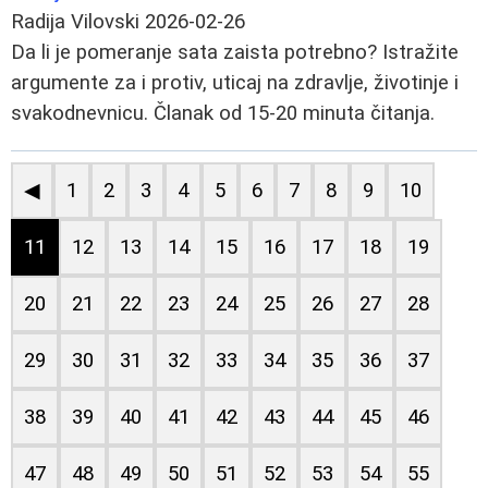
Radija Vilovski
2026-02-26
Da li je pomeranje sata zaista potrebno? Istražite
argumente za i protiv, uticaj na zdravlje, životinje i
svakodnevnicu. Članak od 15-20 minuta čitanja.
◀
1
2
3
4
5
6
7
8
9
10
11
12
13
14
15
16
17
18
19
20
21
22
23
24
25
26
27
28
29
30
31
32
33
34
35
36
37
38
39
40
41
42
43
44
45
46
47
48
49
50
51
52
53
54
55