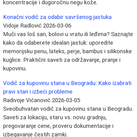
koncentracije i dugoročnu negu kože.
Konačni vodič za odabir savršenog jastuka
Vidoje Radlović
2026-03-06
Muči vas loš san, bolovi u vratu ili leđima? Saznajte
kako da odaberete idealan jastuk: uporedite
memorijsku penu, lateks, perje, bambus i silikonske
kuglice. Praktični saveti za održavanje, pranje i
kupovinu.
Vodič za kupovinu stana u Beogradu: Kako izabrati
pravi stan i izbeći probleme
Radivoje Vićanović
2026-03-05
Sveobuhvatan vodič za kupovinu stana u Beogradu.
Saveti za lokaciju, staru vs. novu gradnju,
pregovaranje cene, proveru dokumentacije i
izbegavanje čestih zamki.