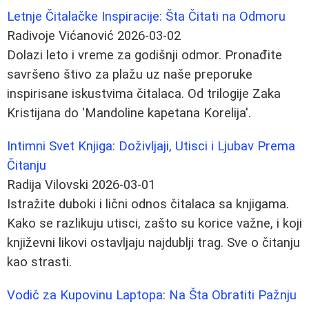
Letnje Čitalačke Inspiracije: Šta Čitati na Odmoru
Radivoje Vićanović
2026-03-02
Dolazi leto i vreme za godišnji odmor. Pronađite
savršeno štivo za plažu uz naše preporuke
inspirisane iskustvima čitalaca. Od trilogije Zaka
Kristijana do 'Mandoline kapetana Korelija'.
Intimni Svet Knjiga: Doživljaji, Utisci i Ljubav Prema
Čitanju
Radija Vilovski
2026-03-01
Istražite duboki i lični odnos čitalaca sa knjigama.
Kako se razlikuju utisci, zašto su korice važne, i koji
književni likovi ostavljaju najdublji trag. Sve o čitanju
kao strasti.
Vodič za Kupovinu Laptopa: Na Šta Obratiti Pažnju