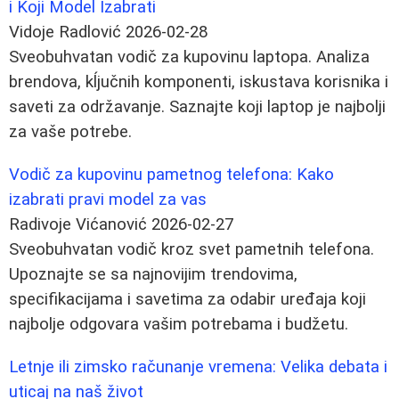
i Koji Model Izabrati
Vidoje Radlović
2026-02-28
Sveobuhvatan vodič za kupovinu laptopa. Analiza
brendova, kĺjučnih komponenti, iskustava korisnika i
saveti za održavanje. Saznajte koji laptop je najbolji
za vaše potrebe.
Vodič za kupovinu pametnog telefona: Kako
izabrati pravi model za vas
Radivoje Vićanović
2026-02-27
Sveobuhvatan vodič kroz svet pametnih telefona.
Upoznajte se sa najnovijim trendovima,
specifikacijama i savetima za odabir uređaja koji
najbolje odgovara vašim potrebama i budžetu.
Letnje ili zimsko računanje vremena: Velika debata i
uticaj na naš život