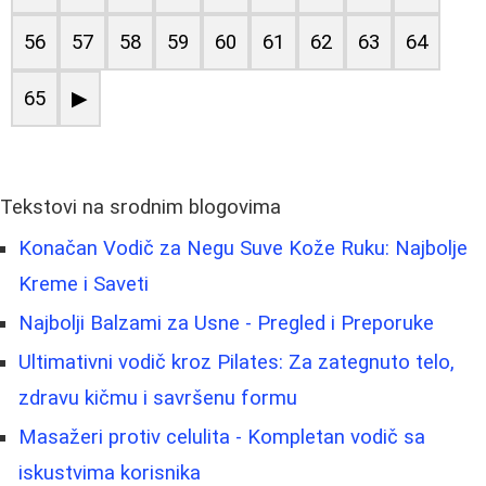
56
57
58
59
60
61
62
63
64
65
▶
Tekstovi na srodnim blogovima
Konačan Vodič za Negu Suve Kože Ruku: Najbolje
Kreme i Saveti
Najbolji Balzami za Usne - Pregled i Preporuke
Ultimativni vodič kroz Pilates: Za zategnuto telo,
zdravu kičmu i savršenu formu
Masažeri protiv celulita - Kompletan vodič sa
iskustvima korisnika