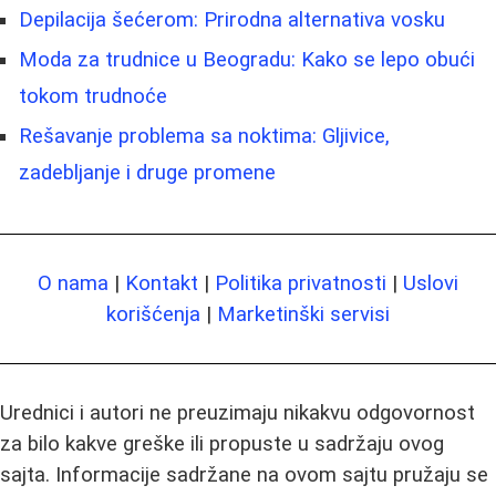
Depilacija šećerom: Prirodna alternativa vosku
Moda za trudnice u Beogradu: Kako se lepo obući
tokom trudnoće
Rešavanje problema sa noktima: Gljivice,
zadebljanje i druge promene
O nama
|
Kontakt
|
Politika privatnosti
|
Uslovi
korišćenja
|
Marketinški servisi
Urednici i autori ne preuzimaju nikakvu odgovornost
za bilo kakve greške ili propuste u sadržaju ovog
sajta. Informacije sadržane na ovom sajtu pružaju se