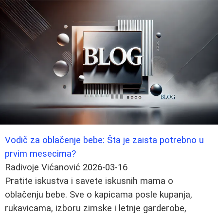
Vodič za oblačenje bebe: Šta je zaista potrebno u
prvim mesecima?
Radivoje Vićanović
2026-03-16
Pratite iskustva i savete iskusnih mama o
oblačenju bebe. Sve o kapicama posle kupanja,
rukavicama, izboru zimske i letnje garderobe,