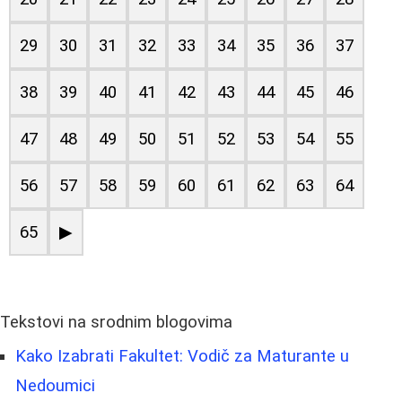
29
30
31
32
33
34
35
36
37
38
39
40
41
42
43
44
45
46
47
48
49
50
51
52
53
54
55
56
57
58
59
60
61
62
63
64
65
▶
Tekstovi na srodnim blogovima
Kako Izabrati Fakultet: Vodič za Maturante u
Nedoumici