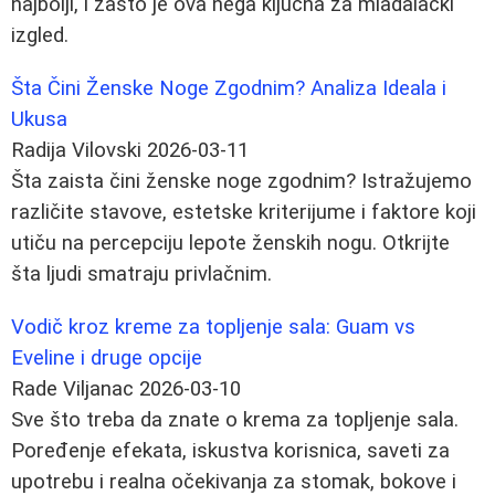
najbolji, i zašto je ova nega ključna za mladalački
izgled.
Šta Čini Ženske Noge Zgodnim? Analiza Ideala i
Ukusa
Radija Vilovski
2026-03-11
Šta zaista čini ženske noge zgodnim? Istražujemo
različite stavove, estetske kriterijume i faktore koji
utiču na percepciju lepote ženskih nogu. Otkrijte
šta ljudi smatraju privlačnim.
Vodič kroz kreme za topljenje sala: Guam vs
Eveline i druge opcije
Rade Viljanac
2026-03-10
Sve što treba da znate o krema za topljenje sala.
Poređenje efekata, iskustva korisnica, saveti za
upotrebu i realna očekivanja za stomak, bokove i