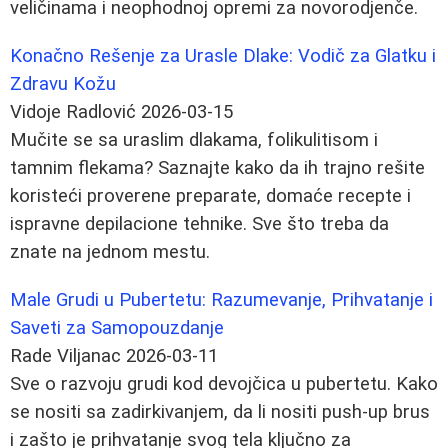
veličinama i neophodnoj opremi za novorodjenče.
Konačno Rešenje za Urasle Dlake: Vodič za Glatku i
Zdravu Kožu
Vidoje Radlović
2026-03-15
Mučite se sa uraslim dlakama, folikulitisom i
tamnim flekama? Saznajte kako da ih trajno rešite
koristeći proverene preparate, domaće recepte i
ispravne depilacione tehnike. Sve što treba da
znate na jednom mestu.
Male Grudi u Pubertetu: Razumevanje, Prihvatanje i
Saveti za Samopouzdanje
Rade Viljanac
2026-03-11
Sve o razvoju grudi kod devojčica u pubertetu. Kako
se nositi sa zadirkivanjem, da li nositi push-up brus
i zašto je prihvatanje svog tela ključno za