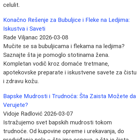
celulit.
Konačno Rešenje za Bubuljice i Fleke na Ledjima:
Iskustva i Saveti
Rade Viljanac
2026-03-08
Mučite se sa bubuljicama i flekama na ledjima?
Saznajte šta je pomoglo stotinama žena.
Kompletan vodič kroz domaće tretmane,
apotekovske preparate i iskustvene savete za čistu
i zdravu kožu.
Bapske Mudrosti i Trudnoća: Šta Zaista Možete da
Verujete?
Vidoje Radlović
2026-03-07
Istražujemo svet bapskih mudrosti tokom
trudnoće. Od kupovine opreme i urekavanja, do
predviđanja pola – šta ima osnova, a šta je čista