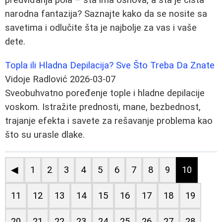
narodna fantazija? Saznajte kako da se nosite sa
savetima i odlučite šta je najbolje za vas i vaše
dete.
Topla ili Hladna Depilacija? Sve Što Treba Da Znate
Vidoje Radlović
2026-03-07
Sveobuhvatno poređenje tople i hladne depilacije
voskom. Istražite prednosti, mane, bezbednost,
trajanje efekta i savete za rešavanje problema kao
što su urasle dlake.
◀
1
2
3
4
5
6
7
8
9
10
11
12
13
14
15
16
17
18
19
20
21
22
23
24
25
26
27
28