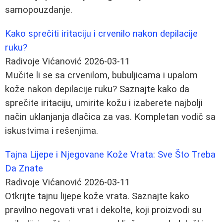
samopouzdanje.
Kako sprečiti iritaciju i crvenilo nakon depilacije
ruku?
Radivoje Vićanović
2026-03-11
Mučite li se sa crvenilom, bubuljicama i upalom
kože nakon depilacije ruku? Saznajte kako da
sprečite iritaciju, umirite kožu i izaberete najbolji
način uklanjanja dlačica za vas. Kompletan vodič sa
iskustvima i rešenjima.
Tajna Lijepe i Njegovane Kože Vrata: Sve Što Treba
Da Znate
Radivoje Vićanović
2026-03-11
Otkrijte tajnu lijepe kože vrata. Saznajte kako
pravilno negovati vrat i dekolte, koji proizvodi su