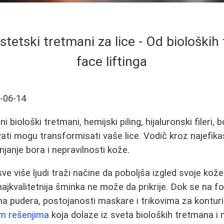
tetski tretmani za lice - Od biološki
face liftinga
-06-14
 biološki tretmani, hemijski piling, hijaluronski fileri, 
hvati mogu transformisati vaše lice. Vodič kroz najefik
janje bora i nepravilnosti kože.
e više ljudi traži načine da poboljša izgled svoje kože
najkvalitetnija šminka ne može da prikrije. Dok se na
a pudera, postojanosti maskare i trikovima za konturi
jim rešenjima
koja dolaze iz sveta bioloških tretmana i