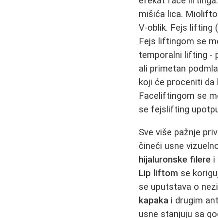
efekat face liftinga
mišića lica. Miolift
V-oblik. Fejs liftin
Fejs liftingom se mo
temporalni lifting -
ali primetan podmla
koji će proceniti da 
Faceliftingom se mo
se fejslifting upotp
Sve više pažnje priv
čineći usne vizueln
hijaluronske filere
i
Lip liftom
se korigu
se uputstava o nezi 
kapaka
i drugim an
usne stanjuju sa g