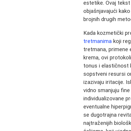
estetike. Ovaj teks
objašnjavajući kako 
brojnih drugih met
Kada kozmetički pro
tretmanima
koji re
tretmana, primene e
krema, ovi protokol
tonus i elastičnost
sopstveni resursi o
izazivaju iritacije
vidno smanjuju fine
individualizovane p
eventualne hiperpig
se dugotrajna revit
najtraženijih biolo