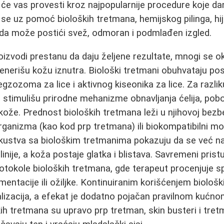
t će vas provesti kroz najpopularnije procedure koje dan
se uz pomoć bioloških tretmana, hemijskog pilinga, hija
oda može postići svež, odmoran i podmlađen izgled.
izvodi prestanu da daju željene rezultate, mnogi se 
generišu kožu iznutra. Biološki tretmani obuhvataju po
gzozoma za lice i aktivnog kiseonika za lice. Za razlik
i stimulišu prirodne mehanizme obnavljanja ćelija, pobo
 kože. Prednost bioloških tretmana leži u njihovoj bezb
rganizma (kao kod prp tretmana) ili biokompatibilni mol
. Iskustva sa biološkim tretmanima pokazuju da se već n
 linije, a koža postaje glatka i blistava. Savremeni pri
rotokole bioloških tretmana, gde terapeut procenjuje sp
mentacije ili ožiljke. Kontinuiranim korišćenjem biološ
alizacija, a efekat je dodatno pojačan pravilnom kućn
ških tretmana su upravo prp tretman, skin busteri i tre