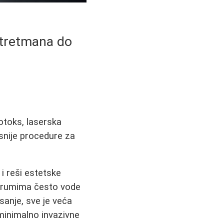
h tretmana do
botoks, laserska
asnije procedure za
 i reši estetske
 forumima često vode
sanje, sve je veća
 minimalno invazivne