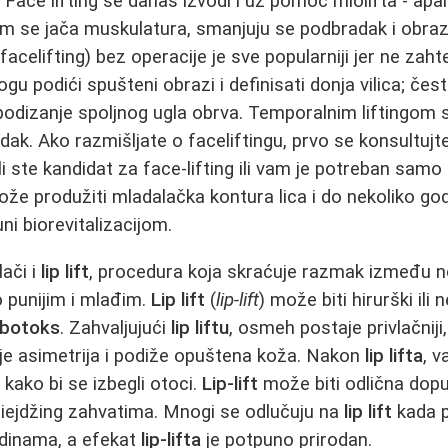
. Face lifting se danas izvodi i uz pomoć miolifta - apa
om se jača muskulatura, smanjuju se podbradak i obrazi,
g (facelifting) bez operacije je sve popularniji jer ne za
gu podići spušteni obrazi i definisati donja vilica; čest
 podizanje spoljnog ugla obrva. Temporalnim liftingom s
dak. Ako razmišljate o faceliftingu, prvo se konsultujt
li ste kandidat za face-lifting ili vam je potreban samo f
že produžiti mladalačka kontura lica i do nekoliko go
uni biorevitalizacijom.
lači i
lip lift
, procedura koja skraćuje razmak između no
o punijim i mlađim.
Lip lift
(
lip-lift
) može biti hirurški ili 
botoks
. Zahvaljujući
lip liftu
, osmeh postaje privlačniji,
je asimetrija i podiže opuštena koža. Nakon
lip lifta
, v
kako bi se izbegli otoci.
Lip-lift
može biti odlična do
tiejdžing zahvatima. Mnogi se odlučuju na
lip lift
kada p
odinama, a efekat
lip-lifta
je potpuno prirodan.