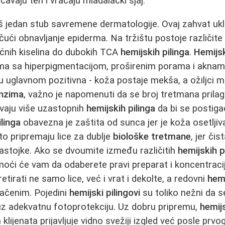
ačavaju ten i vraćaju mladalački sjaj.
š jedan stub savremene dermatologije. Ovaj zahvat ukla
ičući obnavljanje epiderma. Na tržištu postoje različite
oćnih kiselina do dubokih TCA
hemijskih pilinga
.
Hemijsk
a sa hiperpigmentacijom, proširenim porama i aknam
 uglavnom pozitivna - koža postaje mekša, a ožiljci man
inzima
, važno je napomenuti da se broj tretmana prila
evaju više uzastopnih
hemijskih pilinga
da bi se postiga
linga
obavezna je zaštita od sunca jer je koža osetljiv
to pripremaju lice za dublje
biološke tretmane
, jer či
 sastojke. Ako se dvoumite između različitih
hemijskih p
oći će vam da odaberete pravi preparat i koncentraci
tirati ne samo lice, već i vrat i dekolte, a redovni
hemi
načenim. Pojedini
hemijski pilingovi
su toliko nežni da s
uz adekvatnu fotoprotekciju. Uz dobru pripremu,
hemijs
a klijenata prijavljuje vidno svežiji izgled već posle prv