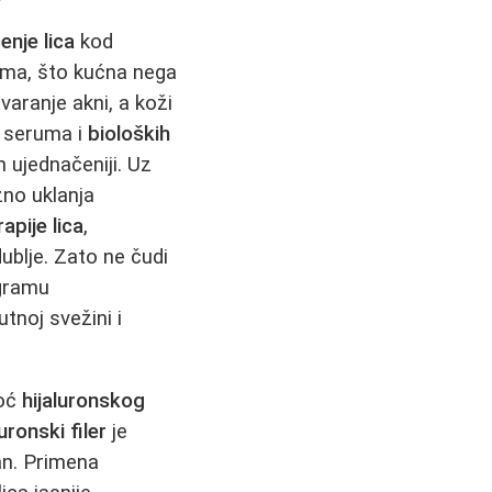
enje lica
kod
uma, što kućna nega
varanje akni, a koži
u seruma i
bioloških
n ujednačeniji. Uz
žno uklanja
pije lica
,
dublje. Zato ne čudi
ogramu
tnoj svežini i
moć
hijaluronskog
uronski filer
je
lan. Primena