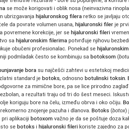
aje trenutne rezultate - bore su popunjene, a konture li
ima
se može korigovati i oblik nosa (neinvazivna rinoplast
on ubrizgavanja
hijaluronskog filera
retko se javljaju ot
 žele da povrate volumen usana,
hijaluronski filer
je prv
 povremene korekcije, jer se
hijaluronski fileri
vremen
stvo sa
hijaluronskim filerima
potvrđuje njihovu bezbedn
likuje obučeni profesionalac. Ponekad se
hijaluronskim
etniji podmladak često se kombinuju sa
botoksom
(
botu
unjavanje bora
su najčešći zahtevi u estetskoj medici
 zlatni standard je
botoks
, odnosno
botulinski toksin
.
odgovorne za mimične bore, pa se lice prirodno zaglađ
bezbolan, a rezultati traju od tri do šest meseci. Iskus
olje koriguju bore na čelu, između obrva i oko očiju.
Bo
 prekomerno znojenje pazuha i dlanova.
Botoks
(
botox
)
pri aplikaciji
botoxom
važno je da se poštuje doza ka
esto se
botoks
i
hijaluronski fileri
koriste zajedno za p