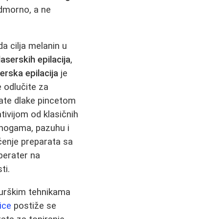
odmorno, a ne
a cilja melanin u
laserskih epilacija
,
erska epilacija
je
 odlučite za
pate dlake pincetom
ativijom od klasičnih
 nogama, pazuhu i
ćenje preparata sa
perater na
ti.
irurškim tehnikama
lice
postiže se