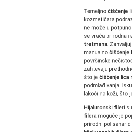
Temeljno
čišćenje l
kozmetičara podraz
ne može u potpunos
se vraća prirodna 
tretmana
. Zahvalj
manualno
čišćenje 
površinske nečisto
zahtevaju prethodn
što je
čišćenje lica
n
podmlađivanja. Isk
lakoći na koži, što 
Hijaluronski fileri
su
filera
moguće je popu
prirodni polisaharid