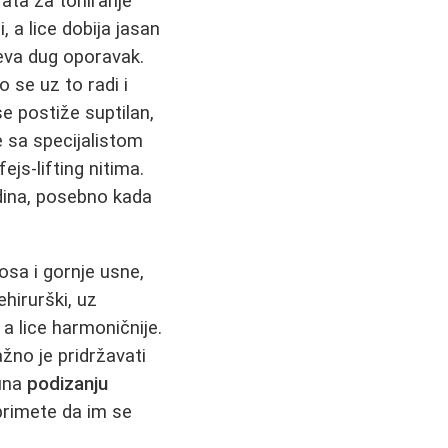
rata za toniranje
 a lice dobija jasan
hteva dug oporavak.
o se uz to radi i
e postiže suptilan,
e sa specijalistom
ejs-lifting nitima.
dina, posebno kada
sa i gornje usne,
nehirurški, uz
 a lice harmoničnije.
ažno je pridržavati
puna
podizanju
rimete da im se