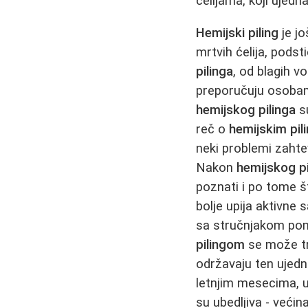
ćelijama, koji ujedn
Hemijski piling
je jo
mrtvih ćelija, podst
pilinga
, od blagih v
preporučuju osobam
hemijskog pilinga
su
reč o
hemijskim pil
neki problemi zaht
Nakon
hemijskog pi
poznati i po tome š
bolje upija aktivne
sa stručnjakom pom
pilingom
se može tre
održavaju ten ujed
letnjim mesecima, 
su ubedljiva - većin