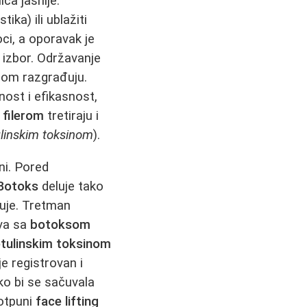
ca jasnije.
ika) ili ublažiti
oci, a oporavak je
i izbor. Održavanje
om razgrađuju.
ost i efikasnost,
 filerom
tretiraju i
linskim toksinom
).
ni. Pored
Botoks
deluje tako
uje. Tretman
tva sa
botoksom
tulinskim toksinom
 je registrovan i
ko bi se sačuvala
otpuni
face lifting