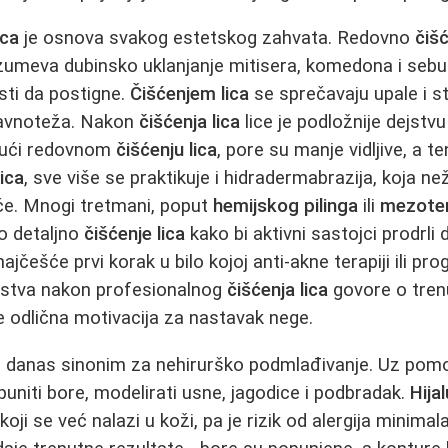
ica
je osnova svakog estetskog zahvata. Redovno
čišć
umeva dubinsko uklanjanje mitisera, komedona i seb
ti da postigne.
Čišćenjem lica
se sprečavaju upale i st
ravnoteža. Nakon
čišćenja lica
lice je podložnije dejstv
ujući redovnom
čišćenju lica
, pore su manje vidljive, a te
lica
, sve više se praktikuje i hidradermabrazija, koja ne
će. Mnogi tretmani, poput
hemijskog pilinga
ili
mezotera
o detaljno
čišćenje lica
kako bi aktivni sastojci prodrli 
ajčešće prvi korak u bilo kojoj anti-akne terapiji ili pr
ustva nakon profesionalnog
čišćenja lica
govore o trenu
je odlična motivacija za nastavak nege.
 danas sinonim za nehirurško podmlađivanje. Uz po
niti bore, modelirati usne, jagodice i podbradak.
Hijal
 koji se već nalazi u koži, pa je rizik od alergija minima