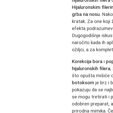
hijaluronskih filera
d
Hijaluronskim filer
grba na nosu
. Nak
kratak. Za one koji
efekta podrazumeva
Dugogodišnje isku
naročito kada ih ap
ožiljci, a za kompl
Korekcija bora
i
pop
hijaluronskih filera
,
što opušta mišiće 
botoksom
je brz i 
pokazuju da se najb
se mogu tretirati i
odobren preparat, a 
prirodna mimika. Č