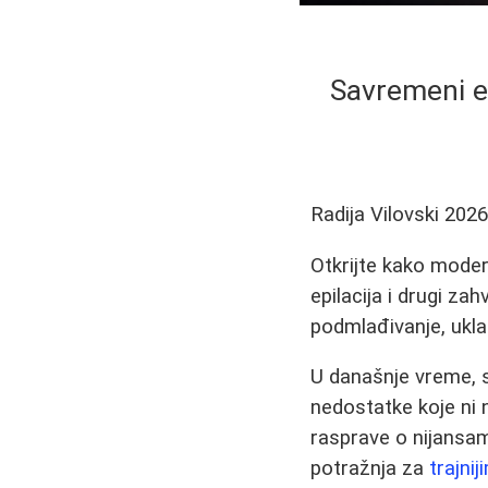
Savremeni es
Radija Vilovski
2026
Otkrijte kako moderni
epilacija i drugi za
podmlađivanje, uklan
U današnje vreme, sv
nedostatke koje ni 
rasprave o nijansam
potražnja za
trajni