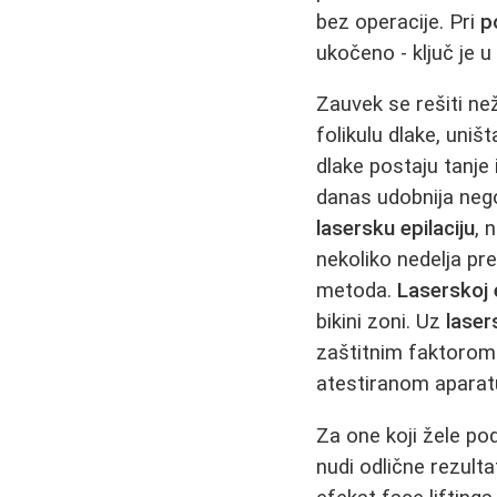
bez operacije. Pri
p
ukočeno - ključ je 
Zauvek se rešiti n
folikulu dlake, uni
dlake postaju tanje
danas udobnija nego
lasersku epilaciju
, 
nekoliko nedelja pre
metoda.
Laserskoj e
bikini zoni. Uz
laser
zaštitnim faktorom
atestiranom aparatu
Za one koji žele pod
nudi odlične rezulta