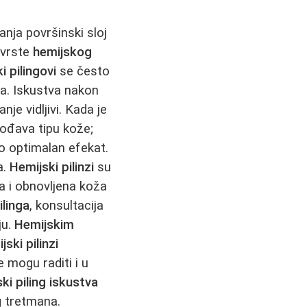
nja površinski sloj
 vrste
hemijskog
i pilingovi
se često
a. Iskustva nakon
je vidljivi. Kada je
gođava tipu kože;
o optimalan efekat.
a.
Hemijski pilinzi
su
sta i obnovljena koža
ilinga
, konsultacija
ju.
Hemijskim
jski pilinzi
e mogu raditi i u
ki piling iskustva
og tretmana.