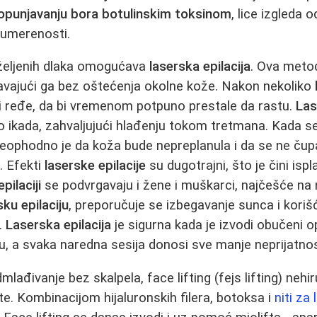
opunjavanju bora
botulinskim toksinom
, lice izgleda 
u umerenosti.
eželjenih dlaka omogućava
laserska epilacija
. Ova metod
štavajući ga bez oštećenja okolne kože. Nakon nekoliko
 i ređe, da bi vremenom potpuno prestale da rastu.
Las
 ikada, zahvaljujući hlađenju tokom tretmana. Kada se
neophodno je da koža bude nepreplanula i da se ne ču
. Efekti
laserske epilacije
su dugotrajni, što je čini ispl
pilaciji
se podvrgavaju i žene i muškarci, najčešće na
sku epilaciju
, preporučuje se izbegavanje sunca i koriš
.
Laserska epilacija
je sigurna kada je izvodi obučeni o
, a svaka naredna sesija donosi sve manje neprijatnos
mlađivanje bez skalpela, face lifting (fejs lifting) neh
te. Kombinacijom hijaluronskih filera, botoksa i
niti za 