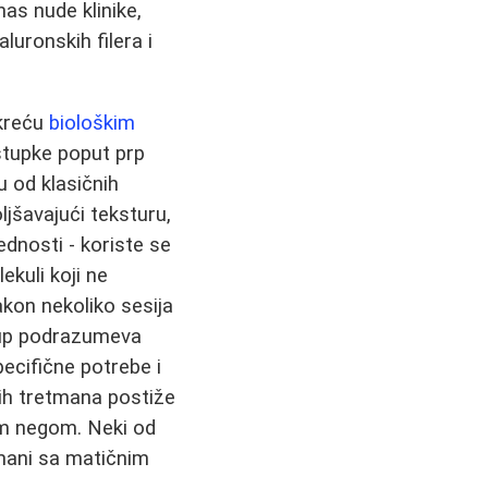
as nude klinike,
luronskih filera i
okreću
biološkim
stupke poput prp
u od klasičnih
ljšavajući teksturu,
ednosti - koriste se
ekuli koji ne
akon nekoliko sesija
stup podrazumeva
ecifične potrebe i
kih tretmana postiže
om negom. Neki od
tmani sa matičnim