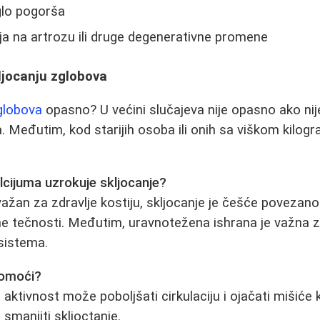
glo pogorša
a na artrozu ili druge degenerativne promene
ljocanju zglobova
globova
opasno? U većini slučajeva nije opasno ako nij
Međutim, kod starijih osoba ili onih sa viškom kilog
.
lcijuma uzrokuje skljocanje?
važan za zdravlje kostiju, skljocanje je češće povezan
lne tečnosti. Međutim, uravnotežena ishrana je važna 
sistema.
pomoći?
aktivnost može poboljšati cirkulaciju i ojačati mišiće 
smanjiti skljoctanje.