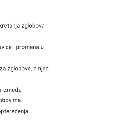
kretanja zglobova
avice i promena u
za zglobove, a njen
u između
lobovima.
opterećenja