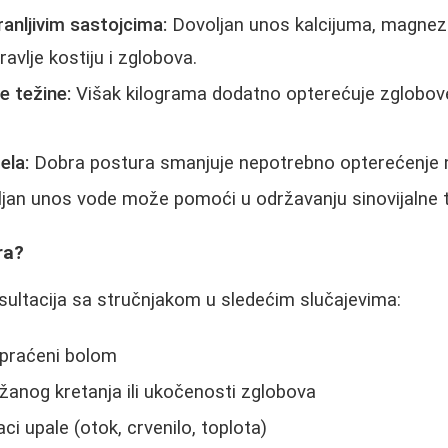
anljivim sastojcima:
Dovoljan unos kalcijuma, magnezi
avlje kostiju i zglobova.
e težine:
Višak kilograma dodatno opterećuje zglobov
ela:
Dobra postura smanjuje nepotrebno opterećenje 
jan unos vode može pomoći u održavanju sinovijalne t
ra?
ultacija sa stručnjakom u sledećim slučajevima:
praćeni bolom
žanog kretanja ili ukočenosti zglobova
aci upale (otok, crvenilo, toplota)