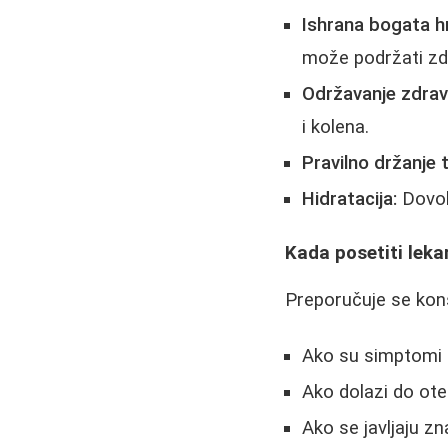
Ishrana bogata hr
može podržati zdr
Održavanje zdrav
i kolena.
Pravilno držanje t
Hidratacija:
Dovol
Kada posetiti leka
Preporučuje se kons
Ako su simptomi 
Ako dolazi do ote
Ako se javljaju zn