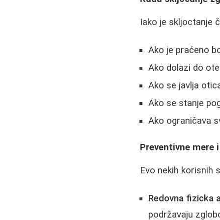
Iako je skljoctanje 
Ako je praćeno b
Ako dolazi do ot
Ako se javlja otica
Ako se stanje p
Ako ograničava s
Preventivne mere i
Evo nekih korisnih
Redovna fizicka a
podržavaju zglob