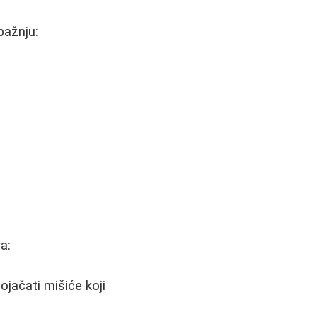
pažnju:
a:
ojačati mišiće koji