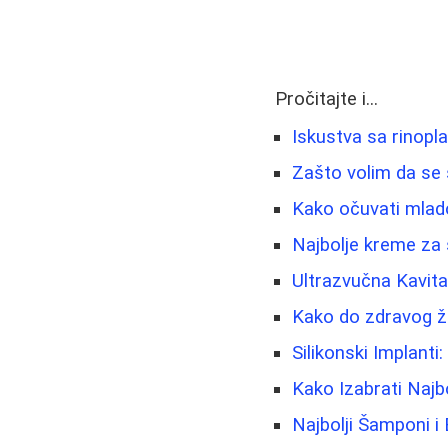
Pročitajte i...
Iskustva sa rinopl
Zašto volim da se 
Kako očuvati mladol
Najbolje kreme za 
Ultrazvučna Kavit
Kako do zdravog ži
Silikonski Implanti
Kako Izabrati Najb
Najbolji Šamponi i