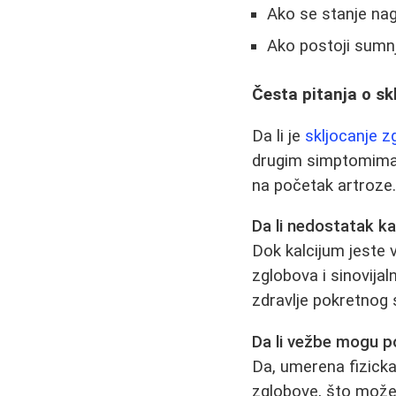
Ako se stanje na
Ako postoji sumnj
Česta pitanja o sk
Da li je
skljocanje z
drugim simptomima. 
na početak artroze
Da li nedostatak ka
Dok kalcijum jeste 
zglobova i sinovija
zdravlje pokretnog 
Da li vežbe mogu 
Da, umerena fizicka 
zglobove, što može 