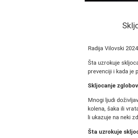
Sklj
Radija Vilovski
2024
Šta uzrokuje skljoc
prevenciji i kada je
Skljocanje zglobov
Mnogi ljudi doživlja
kolena, šaka ili vra
li ukazuje na neki z
Šta uzrokuje skljo