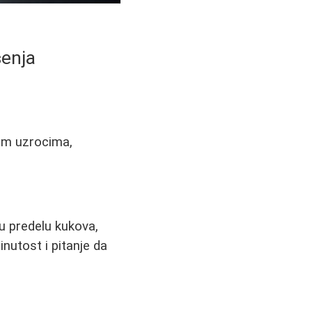
šenja
ćim uzrocima,
u predelu kukova,
inutost i pitanje da