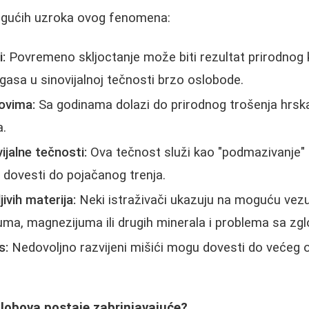
ogućih uzroka ovog fenomena:
:
Povremeno skljoctanje može biti rezultat prirodnog 
gasa u sinovijalnoj tečnosti brzo oslobode.
ovima:
Sa godinama dolazi do prirodnog trošenja hrsk
a.
jalne tečnosti:
Ova tečnost služi kao "podmazivanje" 
dovesti do pojačanog trenja.
ivih materija:
Neki istraživači ukazuju na moguću vez
uma, magnezijuma ili drugih minerala i problema sa zg
s:
Nedovoljno razvijeni mišići mogu dovesti do većeg 
globova postaje zabrinjavajuće?