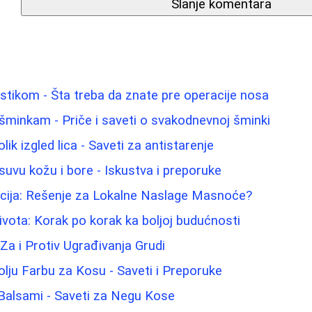
Slanje komentara
astikom - Šta treba da znate pre operacije nosa
šminkam - Priče i saveti o svakodnevnoj šminki
ik izgled lica - Saveti za antistarenje
suvu kožu i bore - Iskustva i preporuke
acija: Rešenje za Lokalne Naslage Masnoće?
vota: Korak po korak ka boljoj budućnosti
: Za i Protiv Ugrađivanja Grudi
olju Farbu za Kosu - Saveti i Preporuke
 Balsami - Saveti za Negu Kose