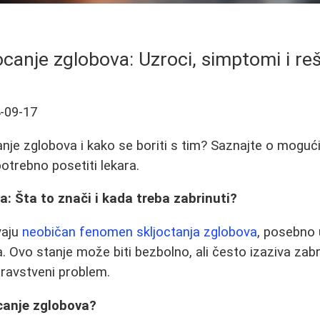
ocanje zglobova: Uzroci, simptomi i re
-09-17
anje zglobova i kako se boriti s tim? Saznajte o mogu
 potrebno posetiti lekara.
a: Šta to znači i kada treba zabrinuti?
vaju
neobičan fenomen skljoctanja zglobova
, posebno 
ta. Ovo stanje može biti bezbolno, ali često izaziva zabr
dravstveni problem.
canje zglobova?