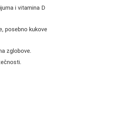
juma i vitamina D
e, posebno kukove
na zglobove.
ečnosti.