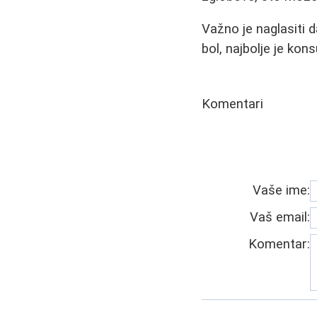
Važno je naglasiti d
bol, najbolje je kon
Komentari
Vaše ime:
Vaš email:
Komentar: