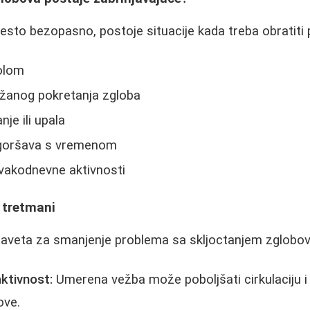
često bezopasno, postoje situacije kada treba obratiti 
olom
ežanog pokretanja zgloba
nje ili upala
ogoršava s vremenom
vakodnevne aktivnosti
 tretmani
 saveta za smanjenje problema sa skljoctanjem zglobov
ktivnost:
Umerena vežba može poboljšati cirkulaciju i 
ove.