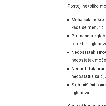
Postoji nekoliko m
Mehanički pokreti
kada se mehurići 
Promene u zglob
strukturi zglobov
Nedostatak sinovi
nedostatak može 
Nedostatak hranlj
nedostatka kalcij
Slab mišićni tonu
zglobova.
Kada skljocanje z