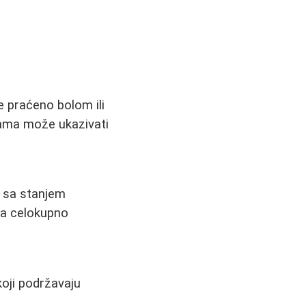
e praćeno bolom ili
rama može ukazivati
o sa stanjem
za celokupno
koji podržavaju