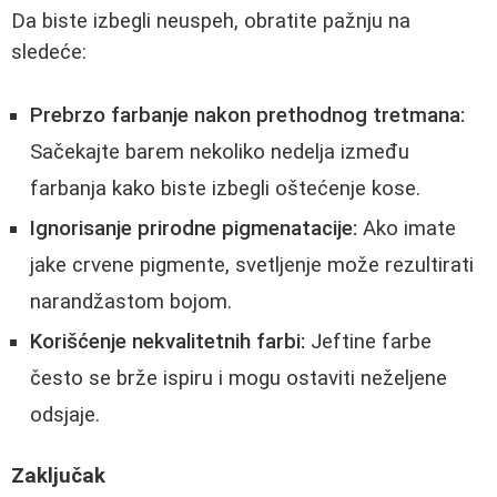
Da biste izbegli neuspeh, obratite pažnju na
sledeće:
Prebrzo farbanje nakon prethodnog tretmana:
Sačekajte barem nekoliko nedelja između
farbanja kako biste izbegli oštećenje kose.
Ignorisanje prirodne pigmenatacije:
Ako imate
jake crvene pigmente, svetljenje može rezultirati
narandžastom bojom.
Korišćenje nekvalitetnih farbi:
Jeftine farbe
često se brže ispiru i mogu ostaviti neželjene
odsjaje.
Zaključak