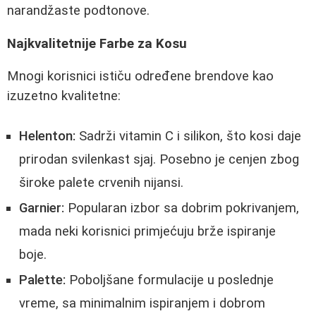
narandžaste podtonove.
Najkvalitetnije Farbe za Kosu
Mnogi korisnici ističu određene brendove kao
izuzetno kvalitetne:
Helenton:
Sadrži vitamin C i silikon, što kosi daje
prirodan svilenkast sjaj. Posebno je cenjen zbog
široke palete crvenih nijansi.
Garnier:
Popularan izbor sa dobrim pokrivanjem,
mada neki korisnici primjećuju brže ispiranje
boje.
Palette:
Poboljšane formulacije u poslednje
vreme, sa minimalnim ispiranjem i dobrom