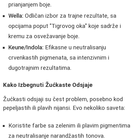
prianjanjem boje.
Wella:
Odličan izbor za trajne rezultate, sa
opcijama poput "Tigrovog oka" koje sadrže i
kremu za osvežavanje boje.
Keune/Indola:
Efikasne u neutralisanju
crvenkastih pigmenata, sa intenzivnim i
dugotrajnim rezultatima.
Kako Izbegnuti Žućkaste Odsjaje
Žućkasti odsjaji su čest problem, posebno kod
pepeljastih ili plavih nijansi. Evo nekoliko saveta:
Koristite farbe sa zelenim ili plavim pigmentima
za neutralisanje narandžastih tonova.