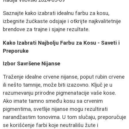
Saznajte kako izabrati idealnu farbu za kosu,
izbegnite žućkaste odsjaje i otkrijte najkvalitetnije
brendove za trajne i sjajne rezultate.
Kako Izabrati Najbolju Farbu za Kosu - Saveti i
Preporuke
Izbor Savršene Nijanse
Traženje idealne crvene nijanse, poput rubin crvene
ili nešto tamnije, može biti izazovno. Ključ je u
razumevanju prirodne pigmenatacije vaše kose.
Ako imate tamno smeđu kosu sa crvenim
pigmentima, svetlije nijanse mogu rezultirati
narandžastim tonovima. U tom slučaju, preporučuje
se korišćenje farbi koje neutrališu žute i