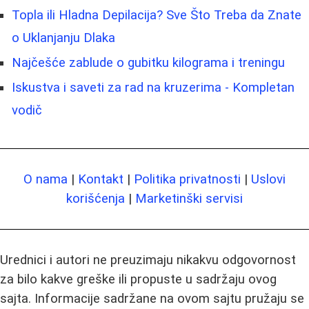
Topla ili Hladna Depilacija? Sve Što Treba da Znate
o Uklanjanju Dlaka
Najčešće zablude o gubitku kilograma i treningu
Iskustva i saveti za rad na kruzerima - Kompletan
vodič
O nama
|
Kontakt
|
Politika privatnosti
|
Uslovi
korišćenja
|
Marketinški servisi
Urednici i autori ne preuzimaju nikakvu odgovornost
za bilo kakve greške ili propuste u sadržaju ovog
sajta. Informacije sadržane na ovom sajtu pružaju se