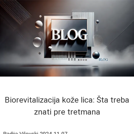
Biorevitalizacija kože lica: Šta treba
znati pre tretmana
Radija Vilovski
2024-11-07