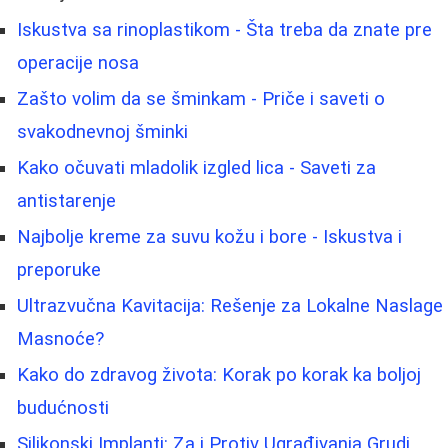
Iskustva sa rinoplastikom - Šta treba da znate pre
operacije nosa
Zašto volim da se šminkam - Priče i saveti o
svakodnevnoj šminki
Kako očuvati mladolik izgled lica - Saveti za
antistarenje
Najbolje kreme za suvu kožu i bore - Iskustva i
preporuke
Ultrazvučna Kavitacija: Rešenje za Lokalne Naslage
Masnoće?
Kako do zdravog života: Korak po korak ka boljoj
budućnosti
Silikonski Implanti: Za i Protiv Ugrađivanja Grudi