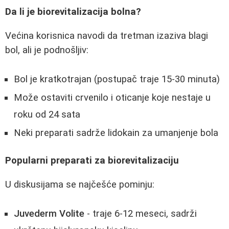
Da li je biorevitalizacija bolna?
Većina korisnica navodi da tretman izaziva blagi
bol, ali je podnošljiv:
Bol je kratkotrajan (postupač traje 15-30 minuta)
Može ostaviti crvenilo i oticanje koje nestaje u
roku od 24 sata
Neki preparati sadrže lidokain za umanjenje bola
Popularni preparati za biorevitalizaciju
U diskusijama se najčešće pominju:
Juvederm Volite
- traje 6-12 meseci, sadrži