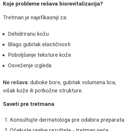
Koje probleme rešava biorevitalizacija?
Tretman je najefikasniji za:
Dehidriranu kožu
Blago gubitak elastičnosti
Poboljšanje teksture kože
Osveženje izgleda
Ne rešava:
duboke bore, gubitak volumena lica,
višak kože ili potkožne strukture.
Saveti pre tretmana
Konsultujte dermatologa pre odabira preparata
Očekujte realne rezultate - tretman neće