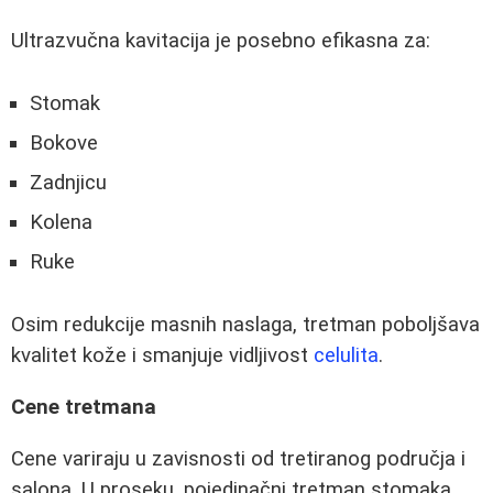
Ultrazvučna kavitacija je posebno efikasna za:
Stomak
Bokove
Zadnjicu
Kolena
Ruke
Osim redukcije masnih naslaga, tretman poboljšava
kvalitet kože i smanjuje vidljivost
celulita
.
Cene tretmana
Cene variraju u zavisnosti od tretiranog područja i
salona. U proseku, pojedinačni tretman stomaka