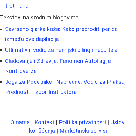
tretmana
Tekstovi na srodnim blogovima
Savršeno glatka koža: Kako prebroditi period
između dve depilacije
Ultimativni vodič za hemijski piling i negu tela
Gladovanje i Zdravlje: Fenomen Autofagije i
Kontroverze
Joga za Početnike i Napredne: Vodič za Praksu,
Prednosti i Izbor Instruktora
O nama
|
Kontakt
|
Politika privatnosti
|
Uslovi
korišćenja
|
Marketinški servisi