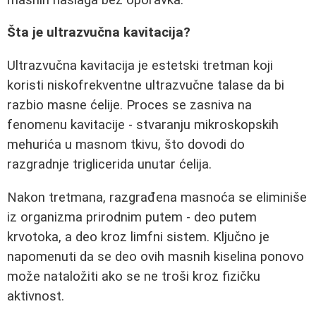
Šta je ultrazvučna kavitacija?
Ultrazvučna kavitacija je estetski tretman koji
koristi niskofrekventne ultrazvučne talase da bi
razbio masne ćelije. Proces se zasniva na
fenomenu kavitacije - stvaranju mikroskopskih
mehurića u masnom tkivu, što dovodi do
razgradnje triglicerida unutar ćelija.
Nakon tretmana, razgrađena masnoća se eliminiše
iz organizma prirodnim putem - deo putem
krvotoka, a deo kroz limfni sistem. Ključno je
napomenuti da se deo ovih masnih kiselina ponovo
može nataložiti ako se ne troši kroz fizičku
aktivnost.