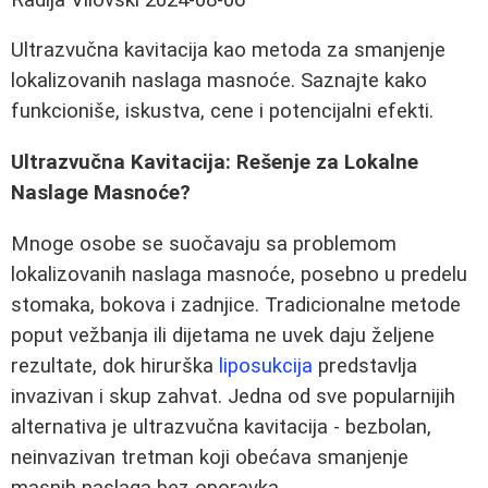
Ultrazvučna kavitacija kao metoda za smanjenje
lokalizovanih naslaga masnoće. Saznajte kako
funkcioniše, iskustva, cene i potencijalni efekti.
Ultrazvučna Kavitacija: Rešenje za Lokalne
Naslage Masnoće?
Mnoge osobe se suočavaju sa problemom
lokalizovanih naslaga masnoće, posebno u predelu
stomaka, bokova i zadnjice. Tradicionalne metode
poput vežbanja ili dijetama ne uvek daju željene
rezultate, dok hirurška
liposukcija
predstavlja
invazivan i skup zahvat. Jedna od sve popularnijih
alternativa je ultrazvučna kavitacija - bezbolan,
neinvazivan tretman koji obećava smanjenje
masnih naslaga bez oporavka.