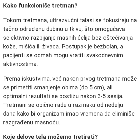
Kako funkcioniše tretman?
Tokom tretmana, ultrazvučni talasi se fokusiraju na
tačno određenu dubinu u tkivu, što omogućava
selektivno razbijanje masnih ćelija bez oštećivanja
kože, mišića ili živaca. Postupak je bezbolan, a
pacijenti se odmah mogu vratiti svakodnevnim
aktivnostima.
Prema iskustvima, već nakon prvog tretmana može
se primetiti smanjenje obima (do 5 cm), ali
optimalni rezultati se postižu nakon 3-5 sesija.
Tretmani se obično rade u razmaku od nedelju
dana kako bi organizam imao vremena da eliminiše
razgrađenu masnoću.
Koje delove tela možemo tretirati?