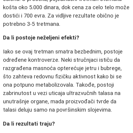
košta oko 5.000 dinara, dok cena za celo telo može
dostići i 700 evra. Za vidljive rezultate obično je
potrebno 3-5 tretmana.
Da li postoje neželjeni efekti?
Iako se ovaj tretman smatra bezbednim, postoje
određene kontroverze. Neki stručnjaci ističu da
razgrađena masnoća opterećuje jetru i bubrege,
što zahteva redovnu fizičku aktivnost kako bi se
ona potpuno metabolizovala. Takođe, postoji
zabrinutost u vezi uticaja ultrazvučnih talasa na
unutrašnje organe, mada proizvođači tvrde da
talasi deluju samo na površinskim slojevima.
Da li rezultati traju?