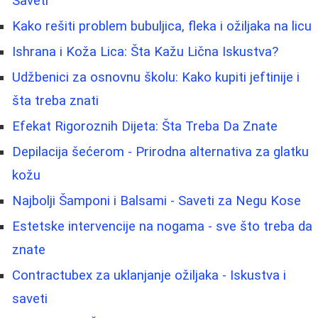
Saveti
Kako rešiti problem bubuljica, fleka i ožiljaka na licu
Ishrana i Koža Lica: Šta Kažu Lična Iskustva?
Udžbenici za osnovnu školu: Kako kupiti jeftinije i
šta treba znati
Efekat Rigoroznih Dijeta: Šta Treba Da Znate
Depilacija šećerom - Prirodna alternativa za glatku
kožu
Najbolji Šamponi i Balsami - Saveti za Negu Kose
Estetske intervencije na nogama - sve što treba da
znate
Contractubex za uklanjanje ožiljaka - Iskustva i
saveti