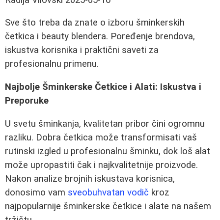
Sve što treba da znate o izboru šminkerskih
četkica i beauty blendera. Poređenje brendova,
iskustva korisnika i praktični saveti za
profesionalnu primenu.
Najbolje Šminkerske Četkice i Alati: Iskustva i
Preporuke
U svetu šminkanja, kvalitetan pribor čini ogromnu
razliku. Dobra četkica može transformisati vaš
rutinski izgled u profesionalnu šminku, dok loš alat
može upropastiti čak i najkvalitetnije proizvode.
Nakon analize brojnih iskustava korisnica,
donosimo vam
sveobuhvatan vodič
kroz
najpopularnije šminkerske četkice i alate na našem
tržištu.