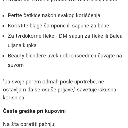
Perite četkice nakon svakog korišćenja
Koristite blage šampone ili sapune za bebe
Za tvrdokorne fleke - DM sapun za fleke ili Balea
uljana kupka
Beauty blendere uvek dobro iscedite i čuvajte na
suvom
"Ja svoje perem odmah posle upotrebe, ne
ostavljam da se osuše prljave," savetuje iskusna
korisnica.
Česte greške pri kupovini
Na šta obratiti pažnju: