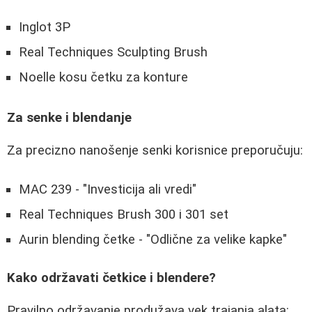
Inglot 3P
Real Techniques Sculpting Brush
Noelle kosu četku za konture
Za senke i blendanje
Za precizno nanošenje senki korisnice preporučuju:
MAC 239 - "Investicija ali vredi"
Real Techniques Brush 300 i 301 set
Aurin blending četke - "Odlične za velike kapke"
Kako održavati četkice i blendere?
Pravilno održavanje produžava vek trajanja alata: