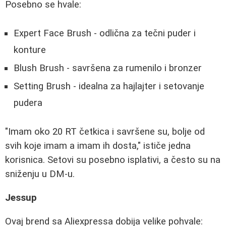
Posebno se hvale:
Expert Face Brush - odlična za tečni puder i
konture
Blush Brush - savršena za rumenilo i bronzer
Setting Brush - idealna za hajlajter i setovanje
pudera
"Imam oko 20 RT četkica i savršene su, bolje od
svih koje imam a imam ih dosta," ističe jedna
korisnica. Setovi su posebno isplativi, a često su na
sniženju u DM-u.
Jessup
Ovaj brend sa Aliexpressa dobija velike pohvale: