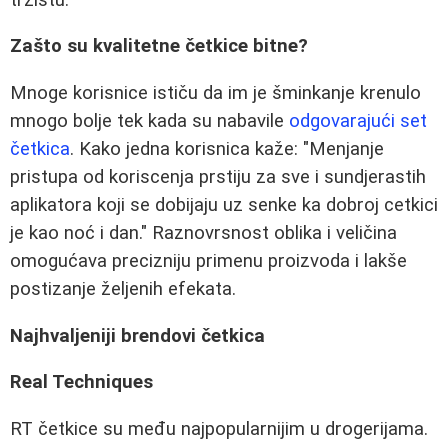
Zašto su kvalitetne četkice bitne?
Mnoge korisnice ističu da im je šminkanje krenulo
mnogo bolje tek kada su nabavile
odgovarajući set
četkica
. Kako jedna korisnica kaže: "Menjanje
pristupa od koriscenja prstiju za sve i sundjerastih
aplikatora koji se dobijaju uz senke ka dobroj cetkici
je kao noć i dan." Raznovrsnost oblika i veličina
omogućava precizniju primenu proizvoda i lakše
postizanje željenih efekata.
Najhvaljeniji brendovi četkica
Real Techniques
RT četkice su među najpopularnijim u drogerijama.