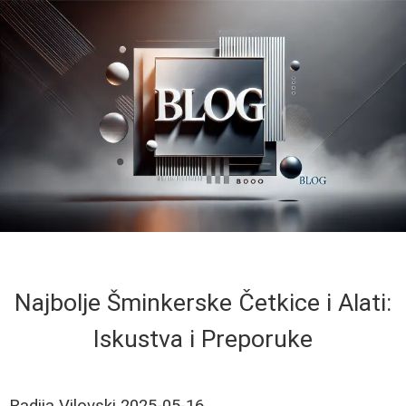
Najbolje Šminkerske Četkice i Alati:
Iskustva i Preporuke
Radija Vilovski
2025-05-16