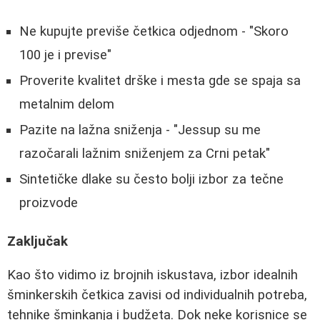
Ne kupujte previše četkica odjednom - "Skoro
100 je i previse"
Proverite kvalitet drške i mesta gde se spaja sa
metalnim delom
Pazite na lažna sniženja - "Jessup su me
razočarali lažnim sniženjem za Crni petak"
Sintetičke dlake su često bolji izbor za tečne
proizvode
Zaključak
Kao što vidimo iz brojnih iskustava, izbor idealnih
šminkerskih četkica zavisi od individualnih potreba,
tehnike šminkanja i budžeta. Dok neke korisnice se