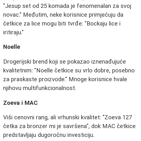
"Jesup set od 25 komada je fenomenalan za svoj
novac." Međutim, neke korisnice primjećuju da
četkice za lice mogu biti tvrđe: "Bockaju lice i
iritiraju."
Noelle
Drogerijski brend koji se pokazao iznenađujuće
kvalitetnim: "Noelle četkice su vrlo dobre, posebno
za praskaste proizvode." Mnoge korisnice hvale
njihovu multifunkcionalnost.
Zoeva i MAC
Viši cenovni rang, ali vrhunski kvalitet: "Zoeva 127
četka za bronzer mi je savršena", dok MAC četkice
predstavljaju dugoročnu investiciju.