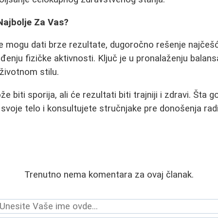
Najbolje Za Vas?
te mogu dati brze rezultate, dugoročno rešenje najčeš
đenju fizičke aktivnosti. Ključ je u pronalaženju balan
životnom stilu.
iti sporija, ali će rezultati biti trajniji i zdravi. Šta
svoje telo i konsultujete stručnjake pre donošenja radi
Trenutno nema komentara za ovaj članak.