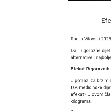
Efe
Radija Vilovski
2025
Da li rigorozne dije
alternative i najbol
Efekat Rigoroznih 
U potrazi za brzim 
tzv. medicinske dije
efekat? U ovom člank
kilograma.