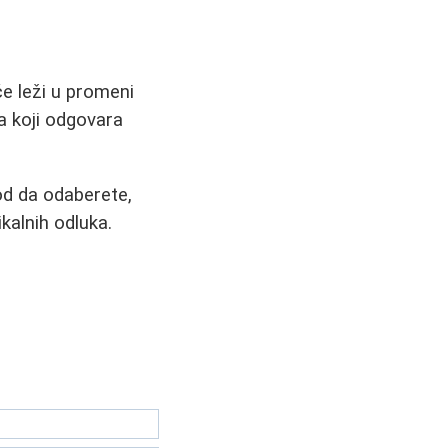
će leži u promeni
sa koji odgovara
 god da odaberete,
kalnih odluka.