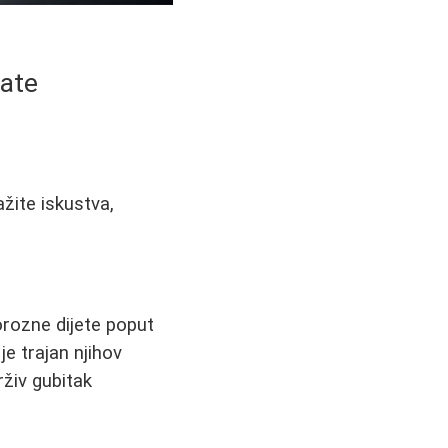
nate
ažite iskustva,
orozne dijete poput
je trajan njihov
rživ gubitak