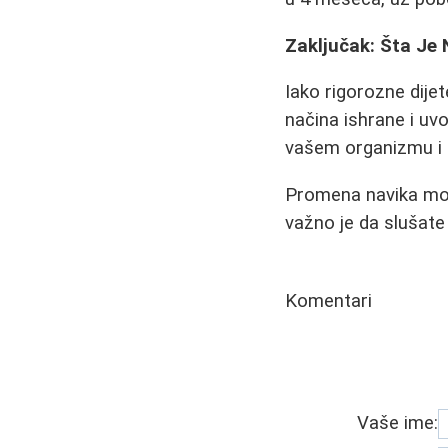
Zaključak: Šta Je 
Iako rigorozne dije
načina ishrane i uvo
vašem organizmu i 
Promena navika može b
važno je da slušate 
Komentari
Vaše ime: