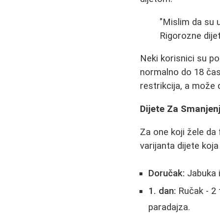
"Mislim da su u
Rigorozne dije
Neki korisnici su po
normalno do 18 čas
restrikcija, a može 
Dijete Za Smanjen
Za one koji žele da
varijanta dijete ko
Doručak:
Jabuka i
1. dan:
Ručak - 2 t
paradajza.