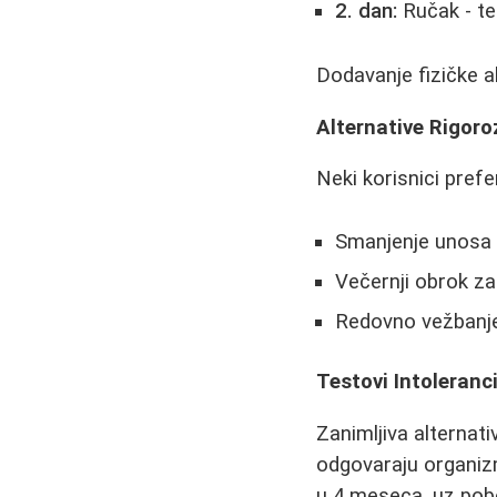
2. dan:
Ručak - tes
Dodavanje fizičke a
Alternative Rigor
Neki korisnici prefe
Smanjenje unosa h
Večernji obrok z
Redovno vežbanje 
Testovi Intoleranc
Zanimljiva alternati
odgovaraju organizmu
u 4 meseca, uz pob