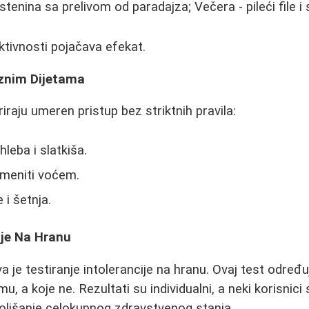
tenina sa prelivom od paradajza; Večera - pileći file i 
ktivnosti pojačava efekat.
oznim Dijetama
riraju umeren pristup bez striktnih pravila:
leba i slatkiša.
ameniti voćem.
i šetnja.
ije Na Hranu
va je testiranje intolerancije na hranu. Ovaj test određ
, a koje ne. Rezultati su individualni, a neki korisnici s
oljšanje celokupnog zdravstvenog stanja.