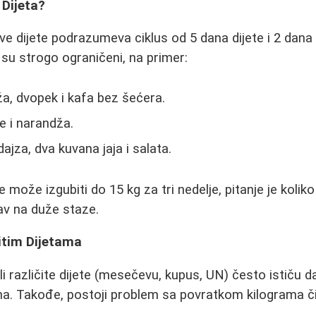
 Dijeta?
ve dijete podrazumeva ciklus od 5 dana dijete i 2 dana 
 su strogo ograničeni, na primer:
, dvopek i kafa bez šećera.
e i narandža.
jza, dva kuvana jaja i salata.
e može izgubiti do 15 kg za tri nedelje, pitanje je koliko
rav na duže staze.
itim Dijetama
i različite dijete (mesečevu, kupus, UN) često ističu da
ana. Takođe, postoji problem sa povratkom kilograma 