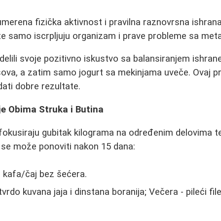
merena fizička aktivnost i pravilna raznovrsna ishrana 
te samo iscrpljuju organizam i prave probleme sa met
delili svoje pozitivno iskustvo sa balansiranjem ishran
ova, a zatim samo jogurt sa mekinjama uveče. Ovaj p
dati dobre rezultate.
je Obima Struka i Butina
 fokusiraju gubitak kilograma na određenim delovima tel
ja se može ponoviti nakon 15 dana:
 kafa/čaj bez šećera.
vrdo kuvana jaja i dinstana boranija; Večera - pileći file