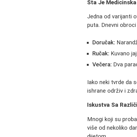
Šta Je Medicinska
Jedna od varijanti o
puta. Dnevni obroci
Doručak:
Narandža
Ručak:
Kuvano jaj
Večera:
Dva parada
Iako neki tvrde da s
ishrane održiv i zd
Iskustva Sa Različ
Mnogi koji su probal
više od nekoliko d
dijetom.