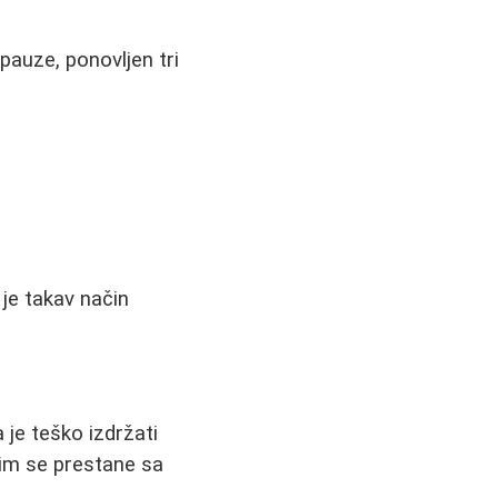
pauze, ponovljen tri
 je takav način
 je teško izdržati
čim se prestane sa