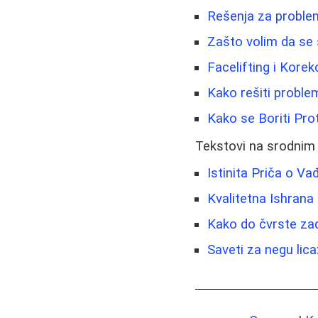
Rešenja za problem
Zašto volim da se 
Facelifting i Korekc
Kako rešiti problem 
Kako se Boriti Pro
Tekstovi na srodnim
Istinita Priča o Va
Kvalitetna Ishrana
Kako do čvrste zadn
Saveti za negu lica