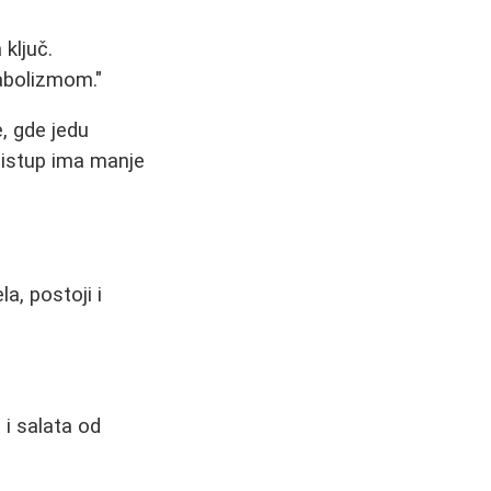
ključ.
abolizmom."
e, gde jedu
ristup ima manje
a, postoji i
 i salata od