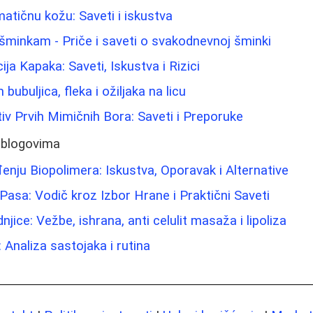
atičnu kožu: Saveti i iskustva
šminkam - Priče i saveti o svakodnevnoj šminki
ija Kapaka: Saveti, Iskustva i Rizici
bubuljica, fleka i ožiljaka na licu
tiv Prvih Mimičnih Bora: Saveti i Preporuke
 blogovima
đenju Biopolimera: Iskustva, Oporavak i Alternative
 Pasa: Vodič kroz Izbor Hrane i Praktični Saveti
jice: Vežbe, ishrana, anti celulit masaža i lipoliza
: Analiza sastojaka i rutina