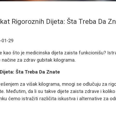
kat Rigoroznih Dijeta: Šta Treba Da Z
-01-29
te kao što je medicinska dijeta zaista funkcionišu? Istr
je načine za zdrav gubitak kilograma.
Dijeta: Šta Treba Da Znate
rešenjem za višak kilograma, mnogi se odlučuju za rig
te. Međutim, da li su takve dijete zaista zdrave i koliko 
u ćemo istražiti različita iskustva i alternative za od