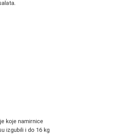
salata.
uje koje namirnice
u izgubili i do 16 kg