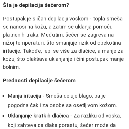
Šta je depilacija šećerom?
Postupak je sličan depilaciji voskom - topla smeša
se nanosi na kožu, a zatim se uklanja pomoću
platnenih traka. Međutim, šećer se zagreva na
nižoj temperaturi, što smanjuje rizik od opekotina i
iritacije. Takođe, lepi se više za dlačice, a manje za
kožu, što olakšava uklanjanje i čini postupak manje
bolnim.
Prednosti depilacije šećerom
Manja iritacija
- Smeša deluje blago, pa je
pogodna čak i za osobe sa osetljivom kožom.
Uklanjanje kratkih dlačica
- Za razliku od voska,
koji zahteva da dlake porastu, šećer može da