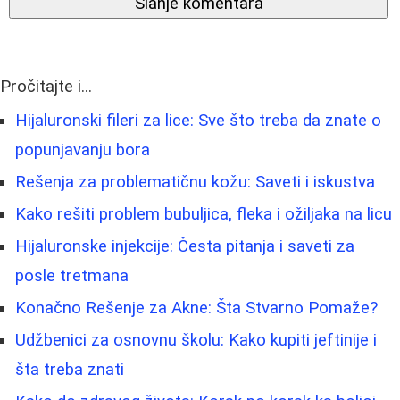
Slanje komentara
Pročitajte i...
Hijaluronski fileri za lice: Sve što treba da znate o
popunjavanju bora
Rešenja za problematičnu kožu: Saveti i iskustva
Kako rešiti problem bubuljica, fleka i ožiljaka na licu
Hijaluronske injekcije: Česta pitanja i saveti za
posle tretmana
Konačno Rešenje za Akne: Šta Stvarno Pomaže?
Udžbenici za osnovnu školu: Kako kupiti jeftinije i
šta treba znati