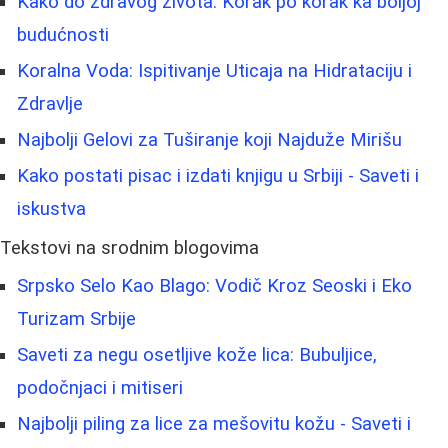
Kako do zdravog života: Korak po korak ka boljoj
budućnosti
Koralna Voda: Ispitivanje Uticaja na Hidrataciju i
Zdravlje
Najbolji Gelovi za Tuširanje koji Najduže Mirišu
Kako postati pisac i izdati knjigu u Srbiji - Saveti i
iskustva
Tekstovi na srodnim blogovima
Srpsko Selo Kao Blago: Vodič Kroz Seoski i Eko
Turizam Srbije
Saveti za negu osetljive kože lica: Bubuljice,
podočnjaci i mitiseri
Najbolji piling za lice za mešovitu kožu - Saveti i