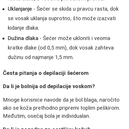
Uklanjanje
- Šećer se skida u pravcu rasta, dok
se vosak uklanja suprotno, što može izazvati
kidanje dlaka.
Dužina dlaka
- Šećer može ukloniti i veoma
kratke dlake (od 0,5 mm), dok vosak zahteva
dužinu od najmanje 1,5 mm.
Česta pitanja o depilaciji šećerom
Da li je bolnija od depilacije voskom?
Mnoge korisnice navode da je bol blaga, naročito
ako se koža prethodno pripremi toplim peškirom.
Međutim, osećaj bola je individualan.