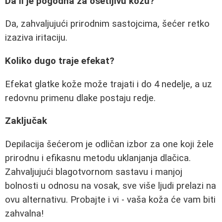
Da li je pogodna za osetljivu kožu?
Da, zahvaljujući prirodnim sastojcima, šećer retko
izaziva iritaciju.
Koliko dugo traje efekat?
Efekat glatke kože može trajati i do 4 nedelje, a uz
redovnu primenu dlake postaju redje.
Zaključak
Depilacija šećerom je odličan izbor za one koji žele
prirodnu i efikasnu metodu uklanjanja dlačica.
Zahvaljujući blagotvornom sastavu i manjoj
bolnosti u odnosu na vosak, sve više ljudi prelazi na
ovu alternativu. Probajte i vi - vaša koža će vam biti
zahvalna!