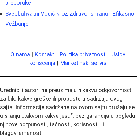
preporuke
Sveobuhvatni Vodič kroz Zdravo Ishranu i Efikasno
Vežbanje
O nama
|
Kontakt
|
Politika privatnosti
|
Uslovi
korišćenja
|
Marketinški servisi
Urednici i autori ne preuzimaju nikakvu odgovornost
za bilo kakve greške ili propuste u sadržaju ovog
sajta. Informacije sadržane na ovom sajtu pružaju se
u stanju „takvom kakve jesu“, bez garancija u pogledu
njihove potpunosti, tačnosti, korisnosti ili
blagovremenosti.