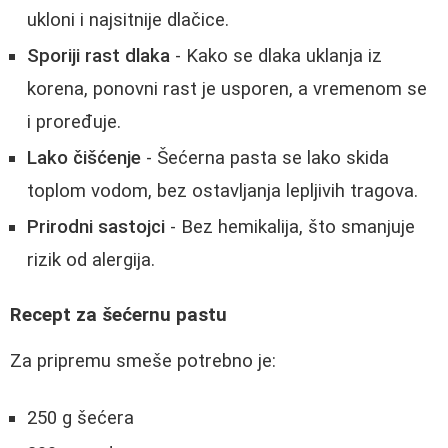
ukloni i najsitnije dlačice.
Sporiji rast dlaka
- Kako se dlaka uklanja iz
korena, ponovni rast je usporen, a vremenom se
i proređuje.
Lako čišćenje
- Šećerna pasta se lako skida
toplom vodom, bez ostavljanja lepljivih tragova.
Prirodni sastojci
- Bez hemikalija, što smanjuje
rizik od alergija.
Recept za šećernu pastu
Za pripremu smeše potrebno je:
250 g šećera