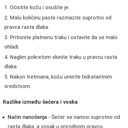
Očistite kožu i osušite je.
Malu količinu paste razmazite suprotno od
pravca rasta dlaka.
Pritisnite platnenu traku i ostavite da se malo
ohladi.
Naglim pokretom skinite traku u pravcu rasta
dlaka.
Nakon tretmana, kožu umirite hidratantnim
sredstvom.
Razlike između šećera i voska
Način nanošenja
- Šećer se nanosi suprotno od
rasta dlaka, a vosak u prirodnom pravcu.