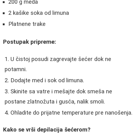
200 g meda
2 kašike soka od limuna
Platnene trake
Postupak pripreme:
U čistoj posudi zagrevajte šećer dok ne
potamni.
Dodajte med i sok od limuna.
Skinite sa vatre i mešajte dok smeša ne
postane zlatnožuta i gusća, nalik smoli.
Ohladite do prijatne temperature pre nanošenja.
Kako se vrši depilacija šećerom?