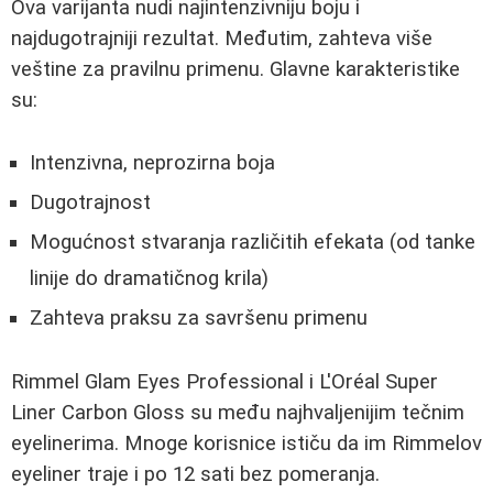
Ova varijanta nudi najintenzivniju boju i
najdugotrajniji rezultat. Međutim, zahteva više
veštine za pravilnu primenu. Glavne karakteristike
su:
Intenzivna, neprozirna boja
Dugotrajnost
Mogućnost stvaranja različitih efekata (od tanke
linije do dramatičnog krila)
Zahteva praksu za savršenu primenu
Rimmel Glam Eyes Professional i L'Oréal Super
Liner Carbon Gloss su među najhvaljenijim tečnim
eyelinerima. Mnoge korisnice ističu da im Rimmelov
eyeliner traje i po 12 sati bez pomeranja.