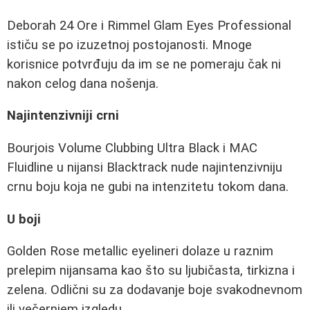
Deborah 24 Ore i Rimmel Glam Eyes Professional
ističu se po izuzetnoj postojanosti. Mnoge
korisnice potvrđuju da im se ne pomeraju čak ni
nakon celog dana nošenja.
Najintenzivniji crni
Bourjois Volume Clubbing Ultra Black i MAC
Fluidline u nijansi Blacktrack nude najintenzivniju
crnu boju koja ne gubi na intenzitetu tokom dana.
U boji
Golden Rose metallic eyelineri dolaze u raznim
prelepim nijansama kao što su ljubičasta, tirkizna i
zelena. Odlični su za dodavanje boje svakodnevnom
ili večernjem izgledu.