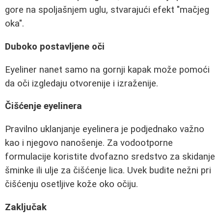
gore na spoljašnjem uglu, stvarajući efekt "mačjeg
oka".
Duboko postavljene oči
Eyeliner nanet samo na gornji kapak može pomoći
da oči izgledaju otvorenije i izraženije.
Čišćenje eyelinera
Pravilno uklanjanje eyelinera je podjednako važno
kao i njegovo nanošenje. Za vodootporne
formulacije koristite dvofazno sredstvo za skidanje
šminke ili ulje za čišćenje lica. Uvek budite nežni pri
čišćenju osetljive kože oko očiju.
Zaključak