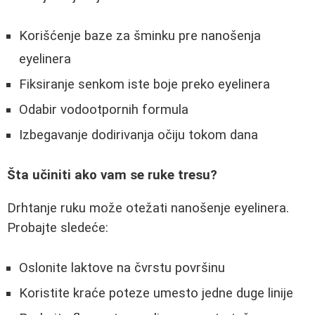
Korišćenje baze za šminku pre nanošenja
eyelinera
Fiksiranje senkom iste boje preko eyelinera
Odabir vodootpornih formula
Izbegavanje dodirivanja očiju tokom dana
Šta učiniti ako vam se ruke tresu?
Drhtanje ruku može otežati nanošenje eyelinera.
Probajte sledeće:
Oslonite laktove na čvrstu površinu
Koristite kraće poteze umesto jedne duge linije