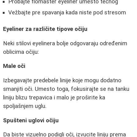
Probajte flomaster eyeliner umesto tečnog
Vežbajte pre spavanja kada niste pod stresom
Eyeliner za različite tipove očiju
Neki stilovi eyelinera bolje odgovaraju određenim
oblicima očiju:
Male oči
Izbegavajte predebele linije koje mogu dodatno
smanjiti oči. Umesto toga, fokusirajte se na tanku
liniju blizu trepavica i malo je proširite ka
spoljašnjem uglu.
Spušteni uglovi očiju
Da biste vizuelno podigli oči, izvucite liniju prema