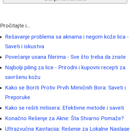
Pročitajte i...
Rešavanje problema sa aknama i negom kože lica -
Saveti i iskustva
Povećanje usana filerima - Sve što treba da znate
Najbolji piling za lice - Prirodni i kupovni recepti za
savršenu kožu
Kako se Boriti Protiv Prvih Mimičnih Bora: Saveti i
Preporuke
Kako se rešiti mitisera: Efektivne metode i saveti
Konačno Rešenje za Akne: Šta Stvarno Pomaže?
Ultrazvučna Kavitacija: Rešenje za Lokalne Naslage