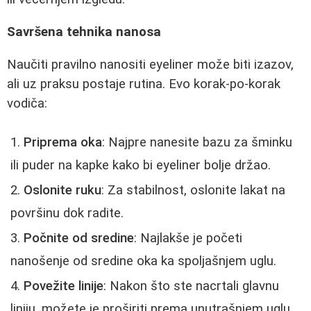
Savršena tehnika nanosa
Naučiti pravilno nanositi eyeliner može biti izazov,
ali uz praksu postaje rutina. Evo korak-po-korak
vodiča:
Priprema oka
: Najpre nanesite bazu za šminku
ili puder na kapke kako bi eyeliner bolje držao.
Oslonite ruku
: Za stabilnost, oslonite lakat na
površinu dok radite.
Počnite od sredine
: Najlakše je početi
nanošenje od sredine oka ka spoljašnjem uglu.
Povežite linije
: Nakon što ste nacrtali glavnu
liniju, možete je proširiti prema unutrašnjem uglu