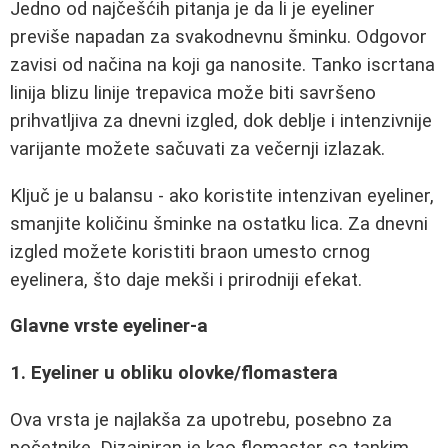
Jedno od najčešćih pitanja je da li je eyeliner
previše napadan za svakodnevnu šminku. Odgovor
zavisi od načina na koji ga nanosite. Tanko iscrtana
linija blizu linije trepavica može biti savršeno
prihvatljiva za dnevni izgled, dok deblje i intenzivnije
varijante možete sačuvati za večernji izlazak.
Ključ je u balansu - ako koristite intenzivan eyeliner,
smanjite količinu šminke na ostatku lica. Za dnevni
izgled možete koristiti braon umesto crnog
eyelinera, što daje mekši i prirodniji efekat.
Glavne vrste eyeliner-a
1. Eyeliner u obliku olovke/flomastera
Ova vrsta je najlakša za upotrebu, posebno za
početnike. Dizajniran je kao flomaster sa tankim