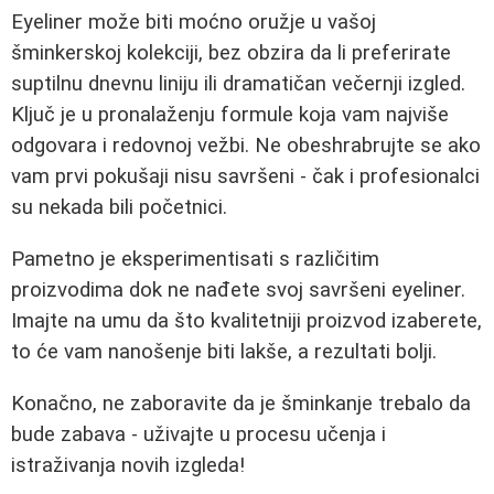
Eyeliner može biti moćno oružje u vašoj
šminkerskoj kolekciji, bez obzira da li preferirate
suptilnu dnevnu liniju ili dramatičan večernji izgled.
Ključ je u pronalaženju formule koja vam najviše
odgovara i redovnoj vežbi. Ne obeshrabrujte se ako
vam prvi pokušaji nisu savršeni - čak i profesionalci
su nekada bili početnici.
Pametno je eksperimentisati s različitim
proizvodima dok ne nađete svoj savršeni eyeliner.
Imajte na umu da što kvalitetniji proizvod izaberete,
to će vam nanošenje biti lakše, a rezultati bolji.
Konačno, ne zaboravite da je šminkanje trebalo da
bude zabava - uživajte u procesu učenja i
istraživanja novih izgleda!