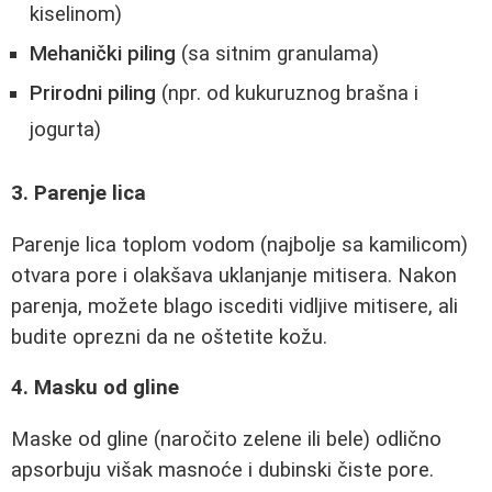
kiselinom)
Mehanički piling
(sa sitnim granulama)
Prirodni piling
(npr. od kukuruznog brašna i
jogurta)
3. Parenje lica
Parenje lica toplom vodom (najbolje sa kamilicom)
otvara pore i olakšava uklanjanje mitisera. Nakon
parenja, možete blago iscediti vidljive mitisere, ali
budite oprezni da ne oštetite kožu.
4. Masku od gline
Maske od gline (naročito zelene ili bele) odlično
apsorbuju višak masnoće i dubinski čiste pore.