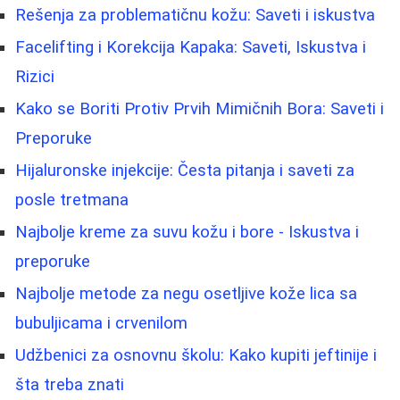
Rešenja za problematičnu kožu: Saveti i iskustva
Facelifting i Korekcija Kapaka: Saveti, Iskustva i
Rizici
Kako se Boriti Protiv Prvih Mimičnih Bora: Saveti i
Preporuke
Hijaluronske injekcije: Česta pitanja i saveti za
posle tretmana
Najbolje kreme za suvu kožu i bore - Iskustva i
preporuke
Najbolje metode za negu osetljive kože lica sa
bubuljicama i crvenilom
Udžbenici za osnovnu školu: Kako kupiti jeftinije i
šta treba znati