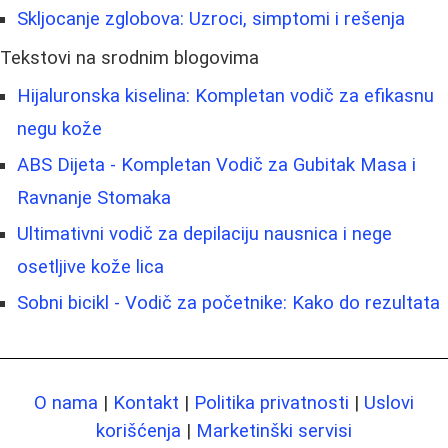
Skljocanje zglobova: Uzroci, simptomi i rešenja
Tekstovi na srodnim blogovima
Hijaluronska kiselina: Kompletan vodič za efikasnu
negu kože
ABS Dijeta - Kompletan Vodič za Gubitak Masa i
Ravnanje Stomaka
Ultimativni vodič za depilaciju nausnica i nege
osetljive kože lica
Sobni bicikl - Vodič za početnike: Kako do rezultata
O nama
|
Kontakt
|
Politika privatnosti
|
Uslovi
korišćenja
|
Marketinški servisi