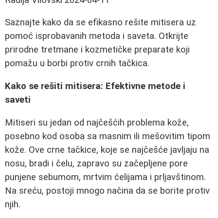
Saznajte kako da se efikasno rešite mitisera uz
pomoć isprobavanih metoda i saveta. Otkrijte
prirodne tretmane i kozmetičke preparate koji
pomažu u borbi protiv crnih tačkica.
Kako se rešiti mitisera: Efektivne metode i
saveti
Mitiseri su jedan od najčešćih problema kože,
posebno kod osoba sa masnim ili mešovitim tipom
kože. Ove crne tačkice, koje se najčešće javljaju na
nosu, bradi i čelu, zapravo su začepljene pore
punjene sebumom, mrtvim ćelijama i prljavštinom.
Na sreću, postoji mnogo načina da se borite protiv
njih.