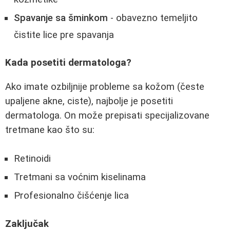
Spavanje sa šminkom
- obavezno temeljito
čistite lice pre spavanja
Kada posetiti dermatologa?
Ako imate ozbiljnije probleme sa kožom (česte
upaljene akne, ciste), najbolje je posetiti
dermatologa. On može prepisati specijalizovane
tretmane kao što su:
Retinoidi
Tretmani sa voćnim kiselinama
Profesionalno čišćenje lica
Zaključak