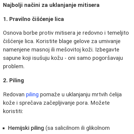
Najbolji načini za uklanjanje mitisera
1. Pravilno čišćenje lica
Osnova borbe protiv mitisera je redovno i temeljito
čišćenje lica. Koristite blage gelove za umivanje
namenjene masnoj ili mešovitoj koži. Izbegavte
sapune koji isušuju kožu - oni samo pogoršavaju
problem.
2. Piling
Redovan
piling
pomaže u uklanjanju mrtvih ćelija
kože i sprečava začepljivanje pora. Možete
koristiti:
Hemijski piling
(sa salicilnom ili glikolnom