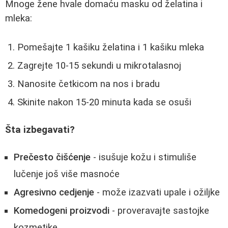
Mnoge žene hvale domaću masku od želatina i
mleka:
Pomešajte 1 kašiku želatina i 1 kašiku mleka
Zagrejte 10-15 sekundi u mikrotalasnoj
Nanosite četkicom na nos i bradu
Skinite nakon 15-20 minuta kada se osuši
Šta izbegavati?
Prečesto čišćenje
- isušuje kožu i stimuliše
lučenje još više masnoće
Agresivno cedjenje
- može izazvati upale i ožiljke
Komedogeni proizvodi
- proveravajte sastojke
kozmetike