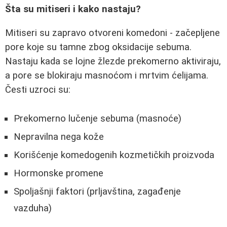
Šta su mitiseri i kako nastaju?
Mitiseri su zapravo otvoreni komedoni - začepljene
pore koje su tamne zbog oksidacije sebuma.
Nastaju kada se lojne žlezde prekomerno aktiviraju,
a pore se blokiraju masnoćom i mrtvim ćelijama.
Česti uzroci su:
Prekomerno lučenje sebuma (masnoće)
Nepravilna nega kože
Korišćenje komedogenih kozmetičkih proizvoda
Hormonske promene
Spoljašnji faktori (prljavština, zagađenje
vazduha)