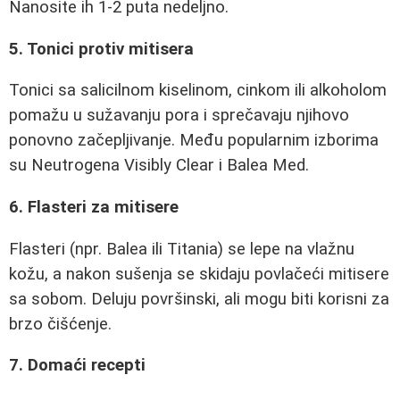
Nanosite ih 1-2 puta nedeljno.
5. Tonici protiv mitisera
Tonici sa salicilnom kiselinom, cinkom ili alkoholom
pomažu u sužavanju pora i sprečavaju njihovo
ponovno začepljivanje. Među popularnim izborima
su Neutrogena Visibly Clear i Balea Med.
6. Flasteri za mitisere
Flasteri (npr. Balea ili Titania) se lepe na vlažnu
kožu, a nakon sušenja se skidaju povlačeći mitisere
sa sobom. Deluju površinski, ali mogu biti korisni za
brzo čišćenje.
7. Domaći recepti