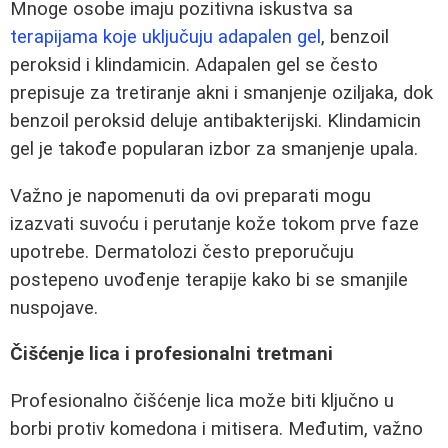
Mnoge osobe imaju pozitivna iskustva sa
terapijama koje uključuju adapalen gel
, benzoil
peroksid i klindamicin. Adapalen gel se često
prepisuje za tretiranje akni i smanjenje oziljaka, dok
benzoil peroksid deluje antibakterijski. Klindamicin
gel je takođe popularan izbor za smanjenje upala.
Važno je napomenuti da ovi preparati mogu
izazvati suvoću i perutanje kože tokom prve faze
upotrebe. Dermatolozi često preporučuju
postepeno uvođenje terapije kako bi se smanjile
nuspojave.
Čišćenje lica i profesionalni tretmani
Profesionalno čišćenje lica može biti ključno u
borbi protiv komedona i mitisera. Međutim, važno