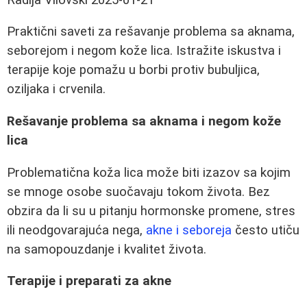
Praktični saveti za rešavanje problema sa aknama,
seborejom i negom kože lica. Istražite iskustva i
terapije koje pomažu u borbi protiv bubuljica,
oziljaka i crvenila.
Rešavanje problema sa aknama i negom kože
lica
Problematična koža lica može biti izazov sa kojim
se mnoge osobe suočavaju tokom života. Bez
obzira da li su u pitanju hormonske promene, stres
ili neodgovarajuća negа,
akne i seboreja
često utiču
na samopouzdanje i kvalitet života.
Terapije i preparati za akne