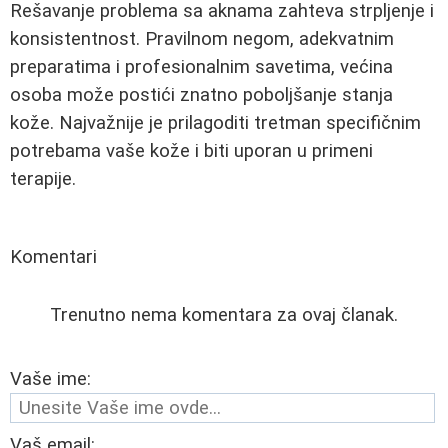
Rešavanje problema sa aknama zahteva strpljenje i
konsistentnost. Pravilnom negom, adekvatnim
preparatima i profesionalnim savetima, većina
osoba može postići znatno poboljšanje stanja
kože. Najvažnije je prilagoditi tretman specifičnim
potrebama vaše kože i biti uporan u primeni
terapije.
Komentari
Trenutno nema komentara za ovaj članak.
Vaše ime:
Vaš email: