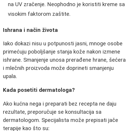
na UV zračenje. Neophodno je koristiti kreme sa
visokim faktorom zaštite.
Ishrana i način života
Iako dokazi nisu u potpunosti jasni, mnoge osobe
primećuju poboljšanje stanja kože nakon izmene
ishrane. Smanjenje unosa prerađene hrane, šećera
i mlečnih proizvoda može doprineti smanjenju
upala.
Kada posetiti dermatologa?
Ako kućna nega i preparati bez recepta ne daju
rezultate, preporučuje se konsultacija sa
dermatologom. Specijalista može prepisati jače
terapije kao što su: