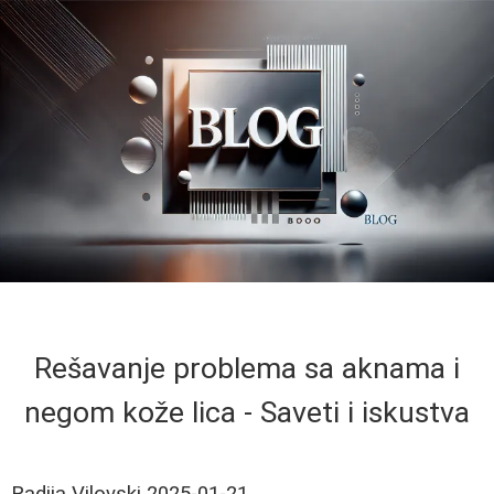
Rešavanje problema sa aknama i
negom kože lica - Saveti i iskustva
Radija Vilovski
2025-01-21