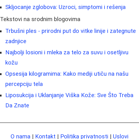
Skljocanje zglobova: Uzroci, simptomi i rešenja
Tekstovi na srodnim blogovima
Trbušni ples - prirodni put do vitke linije i zategnute
zadnjice
Najbolji losioni i mleka za telo za suvu i osetljivu
kožu
Opsesija kilogramima: Kako mediji utiču na našu
percepciju tela
Liposukcija i Uklanjanje Viška Kože: Sve Što Treba
Da Znate
O nama
|
Kontakt
|
Politika privatnosti
|
Uslovi