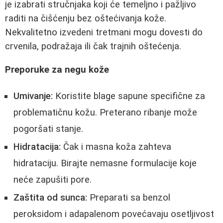
je izabrati stručnjaka koji će temeljno i pažljivo
raditi na čišćenju bez oštećivanja kože.
Nekvalitetno izvedeni tretmani mogu dovesti do
crvenila, podražaja ili čak trajnih oštećenja.
Preporuke za negu kože
Umivanje:
Koristite blage sapune specifične za
problematičnu kožu. Preterano ribanje može
pogoršati stanje.
Hidratacija:
Čak i masna koža zahteva
hidrataciju. Birajte nemasne formulacije koje
neće zapušiti pore.
Zaštita od sunca:
Preparati sa benzol
peroksidom i adapalenom povećavaju osetljivost