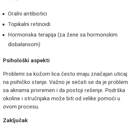
Oralni antibiotici
Topikalni retinoidi
Hormonska terapija (za žene sa hormonskim
disbalansom)
Psihološki aspekti
Problemi sa kožom lica često imaju značajan uticaj
na psihičko stanje. Važno je sećati se da je problem
sa aknama privremen i da postoji rešenje. Podrška
okoline i stručnjaka može biti od velike pomoći u
ovom procesu.
Zaključak