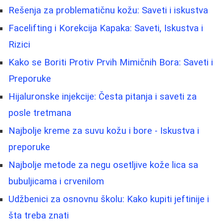
Rešenja za problematičnu kožu: Saveti i iskustva
Facelifting i Korekcija Kapaka: Saveti, Iskustva i
Rizici
Kako se Boriti Protiv Prvih Mimičnih Bora: Saveti i
Preporuke
Hijaluronske injekcije: Česta pitanja i saveti za
posle tretmana
Najbolje kreme za suvu kožu i bore - Iskustva i
preporuke
Najbolje metode za negu osetljive kože lica sa
bubuljicama i crvenilom
Udžbenici za osnovnu školu: Kako kupiti jeftinije i
šta treba znati