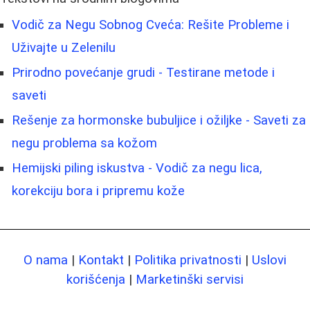
Vodič za Negu Sobnog Cveća: Rešite Probleme i
Uživajte u Zelenilu
Prirodno povećanje grudi - Testirane metode i
saveti
Rešenje za hormonske bubuljice i ožiljke - Saveti za
negu problema sa kožom
Hemijski piling iskustva - Vodič za negu lica,
korekciju bora i pripremu kože
O nama
|
Kontakt
|
Politika privatnosti
|
Uslovi
korišćenja
|
Marketinški servisi