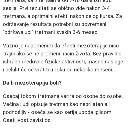
tretmana, sa intervalima od 7-10 dana između
sesija. Prvi rezultati se obično vide nakon 3-4
tretmana, a optimalni efekti nakon celog kursa. Za
održavanje rezultata potrebni su povremeni
"održavajući" tretmani svakih 3-6 meseci.
Važno je napomenuti da efekti mezoterapije nisu
trajni ako se ne promeni način života. Bez pravilne
ishrane i redovne fizičke aktivnosti, masne naslage
i celulit će se vratiti u roku od nekoliko meseci.
Da li mezoterapija boli?
Osećaj tokom tretmana varira od osobe do osobe.
Većina ljudi opisuje tretman kao neprijatan ali
podnošljiv - oseća se kao serija uboda iglicom.
Osetljivost zavisi od: