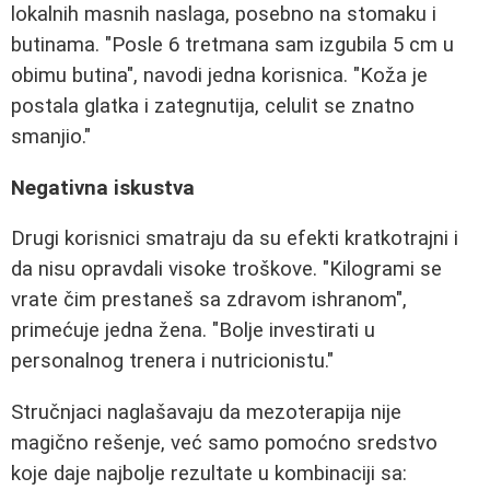
lokalnih masnih naslaga, posebno na stomaku i
butinama. "Posle 6 tretmana sam izgubila 5 cm u
obimu butina", navodi jedna korisnica. "Koža je
postala glatka i zategnutija, celulit se znatno
smanjio."
Negativna iskustva
Drugi korisnici smatraju da su efekti kratkotrajni i
da nisu opravdali visoke troškove. "Kilogrami se
vrate čim prestaneš sa zdravom ishranom",
primećuje jedna žena. "Bolje investirati u
personalnog trenera i nutricionistu."
Stručnjaci naglašavaju da mezoterapija nije
magično rešenje, već samo pomoćno sredstvo
koje daje najbolje rezultate u kombinaciji sa: