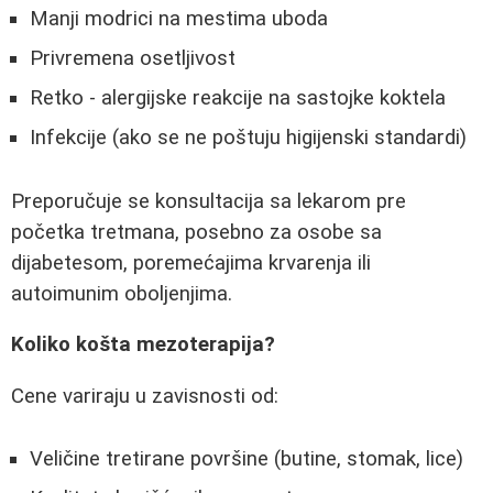
Manji modrici na mestima uboda
Privremena osetljivost
Retko - alergijske reakcije na sastojke koktela
Infekcije (ako se ne poštuju higijenski standardi)
Preporučuje se konsultacija sa lekarom pre
početka tretmana, posebno za osobe sa
dijabetesom, poremećajima krvarenja ili
autoimunim oboljenjima.
Koliko košta mezoterapija?
Cene variraju u zavisnosti od:
Veličine tretirane površine (butine, stomak, lice)