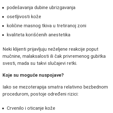
podešavanja dubine ubrizgavanja
osetljivosti kože
količine masnog tkiva u tretiranoj zoni
kvaliteta korišćenih anestetika
Neki klijenti prijavljuju neželjene reakcije poput
mučnine, malaksalosti ili čak privremenog gubitka
svesti, mada su takvi slučajevi retki.
Koje su moguće nuspojave?
Iako se mezoterapija smatra relativno bezbednom
procedurom, postoje određeni rizici:
Crvenilo i oticanje kože