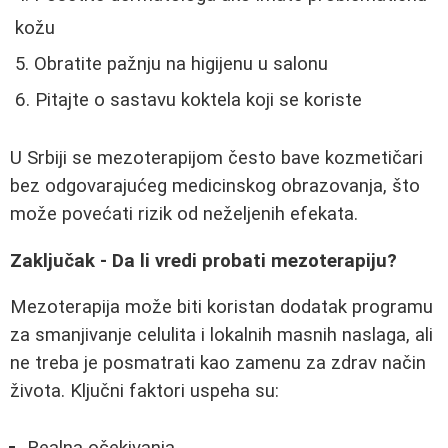
kožu
Obratite pažnju na higijenu u salonu
Pitajte o sastavu koktela koji se koriste
U Srbiji se mezoterapijom često bave kozmetičari
bez odgovarajućeg medicinskog obrazovanja, što
može povećati rizik od neželjenih efekata.
Zaključak - Da li vredi probati mezoterapiju?
Mezoterapija može biti koristan dodatak programu
za smanjivanje celulita i lokalnih masnih naslaga, ali
ne treba je posmatrati kao zamenu za zdrav način
života. Ključni faktori uspeha su: