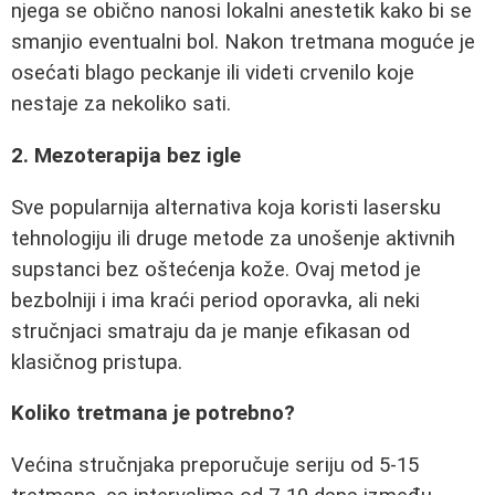
njega se obično nanosi lokalni anestetik kako bi se
smanjio eventualni bol. Nakon tretmana moguće je
osećati blago peckanje ili videti crvenilo koje
nestaje za nekoliko sati.
2. Mezoterapija bez igle
Sve popularnija alternativa koja koristi lasersku
tehnologiju ili druge metode za unošenje aktivnih
supstanci bez oštećenja kože. Ovaj metod je
bezbolniji i ima kraći period oporavka, ali neki
stručnjaci smatraju da je manje efikasan od
klasičnog pristupa.
Koliko tretmana je potrebno?
Većina stručnjaka preporučuje seriju od 5-15