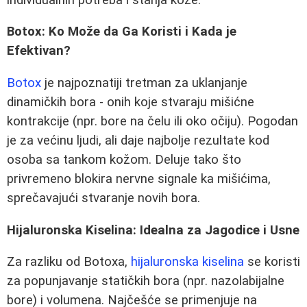
Botox: Ko Može da Ga Koristi i Kada je
Efektivan?
Botox
je najpoznatiji tretman za uklanjanje
dinamičkih bora - onih koje stvaraju mišićne
kontrakcije (npr. bore na čelu ili oko očiju). Pogodan
je za većinu ljudi, ali daje najbolje rezultate kod
osoba sa tankom kožom. Deluje tako što
privremeno blokira nervne signale ka mišićima,
sprečavajući stvaranje novih bora.
Hijaluronska Kiselina: Idealna za Jagodice i Usne
Za razliku od Botoxa,
hijaluronska kiselina
se koristi
za popunjavanje statičkih bora (npr. nazolabijalne
bore) i volumena. Najčešće se primenjuje na