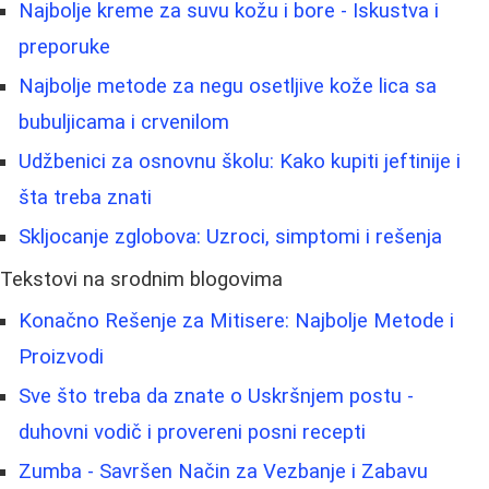
Najbolje kreme za suvu kožu i bore - Iskustva i
preporuke
Najbolje metode za negu osetljive kože lica sa
bubuljicama i crvenilom
Udžbenici za osnovnu školu: Kako kupiti jeftinije i
šta treba znati
Skljocanje zglobova: Uzroci, simptomi i rešenja
Tekstovi na srodnim blogovima
Konačno Rešenje za Mitisere: Najbolje Metode i
Proizvodi
Sve što treba da znate o Uskršnjem postu -
duhovni vodič i provereni posni recepti
Zumba - Savršen Način za Vezbanje i Zabavu