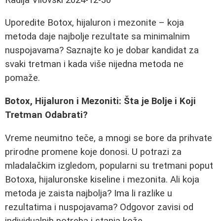
Uporedite Botox, hijaluron i mezonite – koja
metoda daje najbolje rezultate sa minimalnim
nuspojavama? Saznajte ko je dobar kandidat za
svaki tretman i kada više nijedna metoda ne
pomaže.
Botox, Hijaluron i Mezoniti: Šta je Bolje i Koji
Tretman Odabrati?
Vreme neumitno teče, a mnogi se bore da prihvate
prirodne promene koje donosi. U potrazi za
mladalačkim izgledom, popularni su tretmani poput
Botoxa, hijaluronske kiseline i mezonita. Ali koja
metoda je zaista najbolja? Ima li razlike u
rezultatima i nuspojavama? Odgovor zavisi od
individualnih potreba i stanja kože.