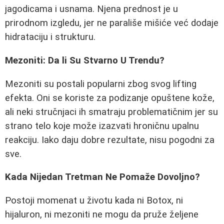
jagodicama i usnama. Njena prednost je u
prirodnom izgledu, jer ne parališe mišiće već dodaje
hidrataciju i strukturu.
Mezoniti: Da li Su Stvarno U Trendu?
Mezoniti su postali popularni zbog svog lifting
efekta. Oni se koriste za podizanje opuštene kože,
ali neki stručnjaci ih smatraju problematičnim jer su
strano telo koje može izazvati hroničnu upalnu
reakciju. Iako daju dobre rezultate, nisu pogodni za
sve.
Kada Nijedan Tretman Ne Pomaže Dovoljno?
Postoji momenat u životu kada ni Botox, ni
hijaluron, ni mezoniti ne mogu da pruže željene