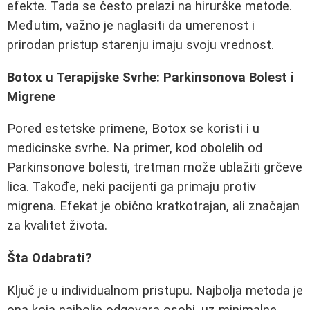
efekte. Tada se često prelazi na hirurške metode.
Međutim, važno je naglasiti da umerenost i
prirodan pristup starenju imaju svoju vrednost.
Botox u Terapijske Svrhe: Parkinsonova Bolest i
Migrene
Pored estetske primene, Botox se koristi i u
medicinske svrhe. Na primer, kod obolelih od
Parkinsonove bolesti, tretman može ublažiti grčeve
lica. Takođe, neki pacijenti ga primaju protiv
migrena. Efekat je obično kratkotrajan, ali značajan
za kvalitet života.
Šta Odabrati?
Ključ je u individualnom pristupu. Najbolja metoda je
ona koja najbolje odgovara osobi, uz minimalne