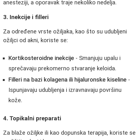
anesteziji, a oporavak traje nekoliko nedelja.
3. Inekcije i filleri
Za određene vrste ožiljaka, kao što su udubljeni
ožiljci od akni, koriste se:
Kortikosteroidne inekcije
- Smanjuju upalu i
sprečavaju prekomerno stvaranje keloida.
Filleri na bazi kolagena ili hijaluronske kiseline
-
Ispunjavaju udubljenja i izravnavaju površinu
kože.
4. Topikalni preparati
Za blaže ožiljke ili kao dopunska terapija, koriste se