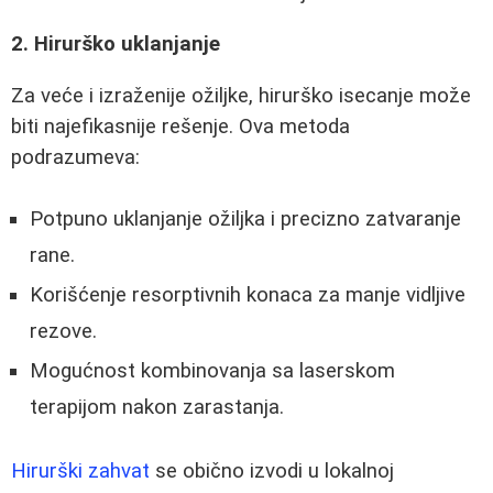
2. Hirurško uklanjanje
Za veće i izraženije ožiljke, hirurško isecanje može
biti najefikasnije rešenje. Ova metoda
podrazumeva:
Potpuno uklanjanje ožiljka i precizno zatvaranje
rane.
Korišćenje resorptivnih konaca za manje vidljive
rezove.
Mogućnost kombinovanja sa laserskom
terapijom nakon zarastanja.
Hirurški zahvat
se obično izvodi u lokalnoj