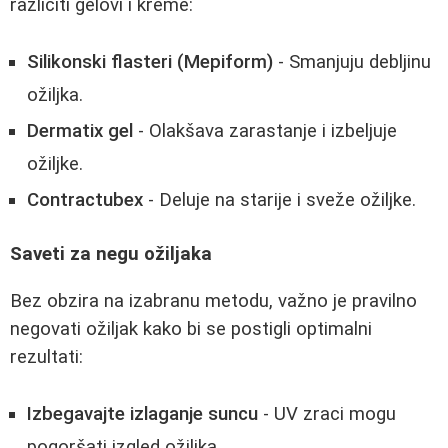
različiti gelovi i kreme:
Silikonski flasteri (Mepiform)
- Smanjuju debljinu
ožiljka.
Dermatix gel
- Olakšava zarastanje i izbeljuje
ožiljke.
Contractubex
- Deluje na starije i sveže ožiljke.
Saveti za negu ožiljaka
Bez obzira na izabranu metodu, važno je pravilno
negovati ožiljak kako bi se postigli optimalni
rezultati:
Izbegavajte izlaganje suncu
- UV zraci mogu
pogoršati izgled ožiljka.