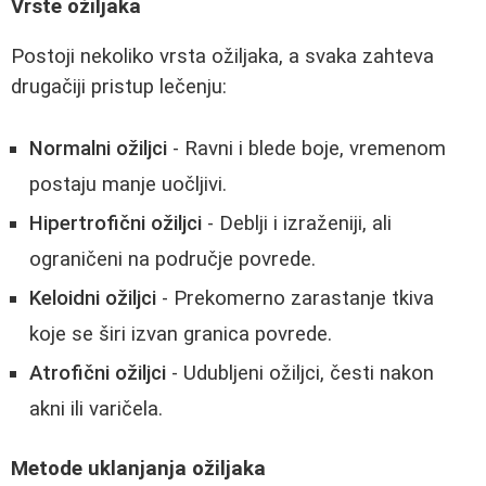
Vrste ožiljaka
Postoji nekoliko vrsta ožiljaka, a svaka zahteva
drugačiji pristup lečenju:
Normalni ožiljci
- Ravni i blede boje, vremenom
postaju manje uočljivi.
Hipertrofični ožiljci
- Deblji i izraženiji, ali
ograničeni na područje povrede.
Keloidni ožiljci
- Prekomerno zarastanje tkiva
koje se širi izvan granica povrede.
Atrofični ožiljci
- Udubljeni ožiljci, česti nakon
akni ili varičela.
Metode uklanjanja ožiljaka