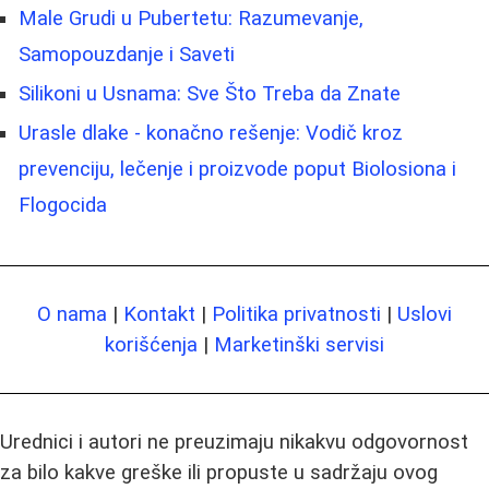
Male Grudi u Pubertetu: Razumevanje,
Samopouzdanje i Saveti
Silikoni u Usnama: Sve Što Treba da Znate
Urasle dlake - konačno rešenje: Vodič kroz
prevenciju, lečenje i proizvode poput Biolosiona i
Flogocida
O nama
|
Kontakt
|
Politika privatnosti
|
Uslovi
korišćenja
|
Marketinški servisi
Urednici i autori ne preuzimaju nikakvu odgovornost
za bilo kakve greške ili propuste u sadržaju ovog