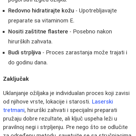
Redovno hidratirajte kožu
- Upotrebljavajte
preparate sa vitaminom E.
Nositi zaštitne flastere
- Posebno nakon
hirurških zahvata.
Budi strpljiva
- Proces zarastanja može trajati i
do godinu dana.
Zaključak
Uklanjanje ožiljaka je individualan proces koji zavisi
od njihove vrste, lokacije i starosti.
Laserski
tretmani
, hirurški zahvati i specijalni preparati
pružaju dobre rezultate, ali ključ uspeha leži u
pravilnoj negi i strpljenju. Pre nego što se odlučite
za određenu metodu, savetujte se sa stručnjacima