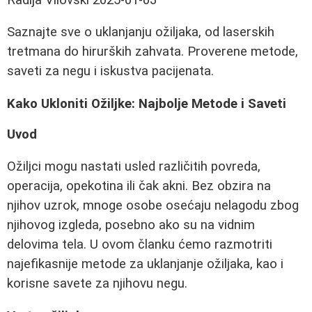
Saznajte sve o uklanjanju ožiljaka, od laserskih
tretmana do hirurških zahvata. Proverene metode,
saveti za negu i iskustva pacijenata.
Kako Ukloniti Ožiljke: Najbolje Metode i Saveti
Uvod
Ožiljci mogu nastati usled različitih povreda,
operacija, opekotina ili čak akni. Bez obzira na
njihov uzrok, mnoge osobe osećaju nelagodu zbog
njihovog izgleda, posebno ako su na vidnim
delovima tela. U ovom članku ćemo razmotriti
najefikasnije metode za uklanjanje ožiljaka, kao i
korisne savete za njihovu negu.