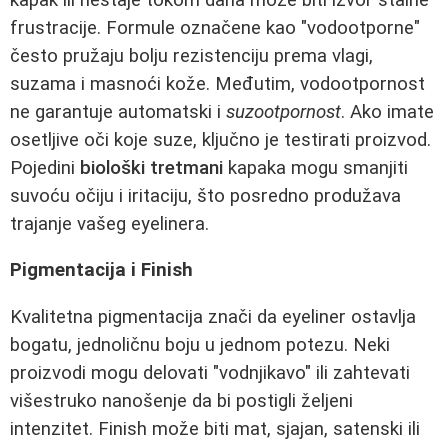
frustracije. Formule označene kao "vodootporne"
često pružaju bolju rezistenciju prema vlagi,
suzama i masnoći kože. Međutim, vodootpornost
ne garantuje automatski i
suzootpornost
. Ako imate
osetljive oči koje suze, ključno je testirati proizvod.
Pojedini
biološki tretmani
kapaka mogu smanjiti
suvoću očiju i iritaciju, što posredno produžava
trajanje vašeg eyelinera.
Pigmentacija i Finish
Kvalitetna pigmentacija znači da eyeliner ostavlja
bogatu, jednoličnu boju u jednom potezu. Neki
proizvodi mogu delovati "vodnjikavo" ili zahtevati
višestruko nanošenje da bi postigli željeni
intenzitet. Finish može biti mat, sjajan, satenski ili