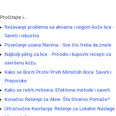
Pročitajte i...
Rešavanje problema sa aknama i negom kože lica -
Saveti i iskustva
Povećanje usana filerima - Sve što treba da znate
Najbolji piling za lice - Prirodni i kupovni recepti za
savršenu kožu
Kako se Boriti Protiv Prvih Mimičnih Bora: Saveti i
Preporuke
Kako se rešiti mitisera: Efektivne metode i saveti
Konačno Rešenje za Akne: Šta Stvarno Pomaže?
Ultrazvučna Kavitacija: Rešenje za Lokalne Naslage