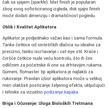
čak sa sjajem (
sparkle
). Mat finish je popularan
zbog svog sofisticiranog izgleda, dok sjajni finish
može dodati dimenziju i dramatičnost pogledu.
Oblik i Kvalitet Aplikatora
Aplikator je podjednako važan kao i sama formula.
Tanke četkice od sintetičkih dlačica su idealne za
precizno, tanko iscrtavanje i cat-eye stil. Kraće i
čvršće četkice nude veću kontrolu, što ih čini
odličnim za početnike ili one sa drhtavijim rukama.
Gumeni, flomaster tip aplikatora je najlakši za
rukovanje. Pravilan izbor aplikatora može u velikoj
meri olakšati postizanje željenog efekta, uključujući
i tehnike za vizuelno
podizanje kapaka
.
Briga i Očuvanje: Uloga Bioloških Tretmana