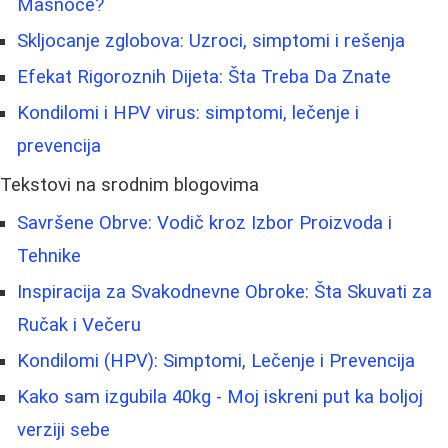
Masnoće?
Skljocanje zglobova: Uzroci, simptomi i rešenja
Efekat Rigoroznih Dijeta: Šta Treba Da Znate
Kondilomi i HPV virus: simptomi, lečenje i
prevencija
Tekstovi na srodnim blogovima
Savršene Obrve: Vodič kroz Izbor Proizvoda i
Tehnike
Inspiracija za Svakodnevne Obroke: Šta Skuvati za
Ručak i Večeru
Kondilomi (HPV): Simptomi, Lečenje i Prevencija
Kako sam izgubila 40kg - Moj iskreni put ka boljoj
verziji sebe