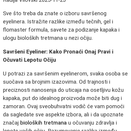
Sve što treba da znate o izboru savršenog
eyelinera. Istražite razlike između tečnih, gel i
flomaster formula, savete za podizanje kapaka i
ulogu bioloških tretmana u nezi očiju.
Savršeni Eyeliner: Kako Pronaći Onaj Pravi i
Očuvati Lepotu Očiju
U potrazi za savršenim eyelinerom, svaka osoba se
suočava sa brojnim izazovima. Od trajnosti i
preciznosti nanosenja do uticaja na osetljivu kožu
kapaka, put do idealnog proizvoda može biti dug i
zamoran. Ovaj sveobuhvatni vodič će vam pomoći
da sagledate sve aspekte izbora, ali i da upoznate
značaj
bioloških tretmana
u očuvanju zdravlja i
lepote vaših očiju. Razumevanje razlika između