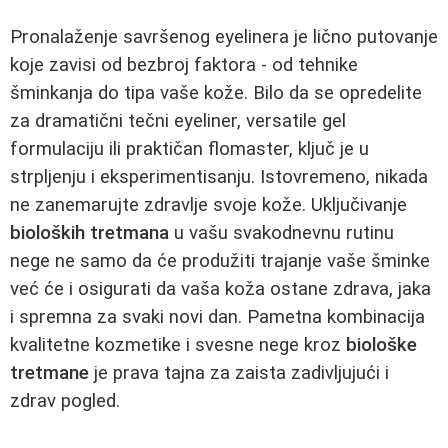
Pronalaženje savršenog eyelinera je lično putovanje
koje zavisi od bezbroj faktora - od tehnike
šminkanja do tipa vaše kože. Bilo da se opredelite
za dramatični tečni eyeliner, versatile gel
formulaciju ili praktičan flomaster, ključ je u
strpljenju i eksperimentisanju. Istovremeno, nikada
ne zanemarujte zdravlje svoje kože. Uključivanje
bioloških tretmana
u vašu svakodnevnu rutinu
nege ne samo da će produžiti trajanje vaše šminke
već će i osigurati da vaša koža ostane zdrava, jaka
i spremna za svaki novi dan. Pametna kombinacija
kvalitetne kozmetike i svesne nege kroz
biološke
tretmane
je prava tajna za zaista zadivljujući i
zdrav pogled.