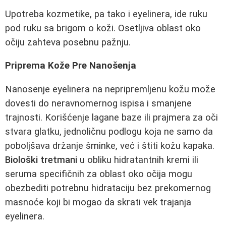
Upotreba kozmetike, pa tako i eyelinera, ide ruku
pod ruku sa brigom o koži. Osetljiva oblast oko
očiju zahteva posebnu pažnju.
Priprema Kože Pre Nanošenja
Nanosenje eyelinera na nepripremljenu kožu može
dovesti do neravnomernog ispisa i smanjene
trajnosti. Korišćenje lagane baze ili prajmera za oči
stvara glatku, jednoličnu podlogu koja ne samo da
poboljšava držanje šminke, već i štiti kožu kapaka.
Biološki tretmani
u obliku hidratantnih kremi ili
seruma specifičnih za oblast oko očija mogu
obezbediti potrebnu hidrataciju bez prekomernog
masnoće koji bi mogao da skrati vek trajanja
eyelinera.