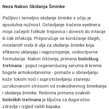
Neza Nakon Skidanja Šminke
Pažljivo i temeljno skidanje šminke s očiju je
apsolutna nužnost. Ostavljanje tračeva eyelinera
moja začepiti folikule trepavica i dovesti do iritacije
ili čak infekcija. Preporučuje se korišćenje blagih,
micelarnih voda
ili ulja za skidanje šminke koja
efikasno uklanjaju i najpostojanije, vodootporne
formulacije. Nakon čišćenja, primena
biološkog
tretmana
- poput regenerišućeg seruma ili kreme
bogate antioksidansima - pomaže u obnavljanju
kože tokom noći i suprotstavljanju starenju
uzrokovanom stresom od svakodnevnog šminkanja
i skidanja šminke. Redovna primena ovakvih
bioloških tretmana
je kĺjučna za dugoročno
zdravlje i izgled vaših kapaka.