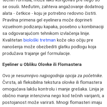
se osuši. Međutim, zahteva angažovanje dodatnog
alata - četkice - koju je potrebno redovno čistiti.
Pravilna primena gel eyelinera može doprineti
vizuelnom podizanju kapaka, posebno u kombinaciji
sa odgovarajućom tehnikom izvlačenja linije.
Kvalitetan
biološki tretman
kože oko očiju pre
nanošenja može obezbediti glatku podlogu koja
produžava trajanje gel formulacije.
Eyeliner u Obliku Olovke ili Flomastera
Ovo je nesumnjivo
najpogodnija opcija za početnike
.
Čvrsta, ali fleksibilna tekstura olovke ili flomastera
omogućava lakšu kontrolu i manje grešaka. Linija je
obično manje intenzivna nego kod tečnih varijanti, a
postojanost može varirati. Mnogi flomasteri imaju