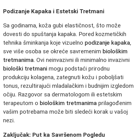
Podizanje Kapaka i Estetski Tretmani
Sa godinama, koža gubi elastičnost, što može
dovesti do spuštanja kapaka. Pored kozmetičkih
tehnika šminkanja koje vizuelno
podizanje kapaka
,
sve više osoba se okreće savremenim
biološkim
tretmanima
. Ovi neinvazivni ili minimalno invazivni
biološki tretmani
mogu podstaći prirodnu
produkciju kolagena, zategnuti kožu i poboljšati
tonus, rezultirajući mladalačkim i budnijim izgledom
očiju. Razgovor sa dermatologom ili estetskim
terapeutom o
biološkim tretmanima
prilagođenim
vašim potrebama može biti sledeći korak u vašoj
nezi.
Zaključak: Put ka Savršenom Pogledu