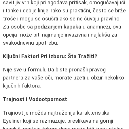
savitljiv vrh koji prilagodava pritisak, omogućavajući
i tanke i deblje linije. Iako su praktični, često se brže
troše i mogu se osušiti ako se ne čuvaju pravilno.
Za osobe sa
podizanjem kapaka
u anamnezi, ova
opcija može biti najmanje invazivna i najlakša za
svakodnevnu upotrebu.
Ključni Faktori Pri Izboru: Šta Tražiti?
Nije sve u formuli. Da biste pronašli pravog
partnera za vaše oči, morate uzeti u obzir nekoliko
ključnih faktora.
Trajnost i Vodootpornost
Trajnost je možda najtraženija karakteristika.
Eyeliner koji se razmazuje, preslikava na gornji
kapak ili nestaje tokom dana može biti izvor stalne