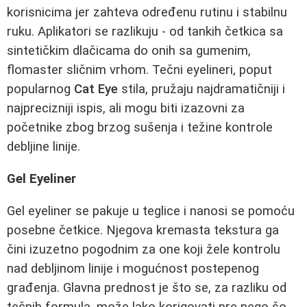
korisnicima jer zahteva određenu rutinu i stabilnu
ruku. Aplikatori se razlikuju - od tankih četkica sa
sintetičkim dlačicama do onih sa gumenim,
flomaster sličnim vrhom. Tečni eyelineri, poput
popularnog
Cat Eye
stila, pružaju najdramatičniji i
najprecizniji ispis, ali mogu biti izazovni za
početnike zbog brzog sušenja i težine kontrole
debljine linije.
Gel Eyeliner
Gel eyeliner se pakuje u teglice i nanosi se pomoću
posebne četkice. Njegova kremasta tekstura ga
čini izuzetno pogodnim za one koji žele kontrolu
nad debljinom linije i mogućnost postepenog
građenja. Glavna prednost je što se, za razliku od
tečnih formula, može lako korigovati pre nego šo