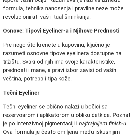
formula, tehnika nanosenja i pravilne neze može
revolucionirati vaš ritual šminkanja.
Osnove: Tipovi Eyeliner-a i Njihove Prednosti
Pre nego što krenete u kupovinu, ključno je
razumeti osnovne tipove eyelinera dostupne na
tržištu. Svaki od njih ima svoje karakteristike,
prednosti i mane, a pravi izbor zavisi od vaših
veština, potreba i tipa kože.
Tečni Eyeliner
Tečni eyeliner se obično nalazi u bočici sa
rezervoarom i aplikatorom u obliku četkice. Poznat
je po intenzivnoj pigmentaciji i
najtrajnijem finish-u
.
Ova formula je često omiljena među iskusnijim