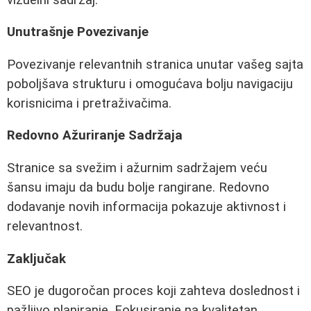
Unutrašnje Povezivanje
Povezivanje relevantnih stranica unutar vašeg sajta
poboljšava strukturu i omogućava bolju navigaciju
korisnicima i pretraživačima.
Redovno Ažuriranje Sadržaja
Stranice sa svežim i ažurnim sadržajem veću
šansu imaju da budu bolje rangirane. Redovno
dodavanje novih informacija pokazuje aktivnost i
relevantnost.
Zaključak
SEO je dugoročan proces koji zahteva doslednost i
pažljivo planiranje. Fokusiranje na kvalitetan