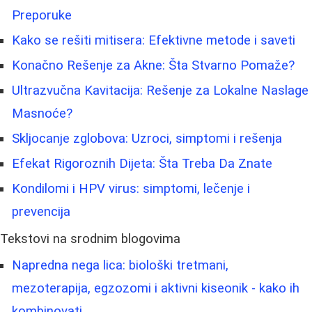
Preporuke
Kako se rešiti mitisera: Efektivne metode i saveti
Konačno Rešenje za Akne: Šta Stvarno Pomaže?
Ultrazvučna Kavitacija: Rešenje za Lokalne Naslage
Masnoće?
Skljocanje zglobova: Uzroci, simptomi i rešenja
Efekat Rigoroznih Dijeta: Šta Treba Da Znate
Kondilomi i HPV virus: simptomi, lečenje i
prevencija
Tekstovi na srodnim blogovima
Napredna nega lica: biološki tretmani,
mezoterapija, egzozomi i aktivni kiseonik - kako ih
kombinovati