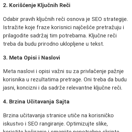
2. Korišćenje Ključnih Reči
Odabir pravih ključnih reči osnova je SEO strategije.
Istražite koje fraze korisnici najčešće pretražuju i
prilagodite sadržaj tim potrebama. Ključne reči
treba da budu prirodno uklopljene u tekst.
3. Meta Opisi i Naslovi
Meta naslovi i opisi važni su za privlačenje pažnje
korisnika u rezultatima pretrage. Oni treba da budu
jasni, koncizni i da sadrže relevantne ključne reči.
4. Brzina Učitavanja Sajta
Brzina učitavanja stranice utiče na korisničko
iskustvo i SEO rangiranje. Optimizujte slike,
koristite keširanje i smanjite nepotrebne skripte