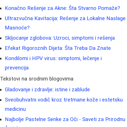
Konačno Rešenje za Akne: Šta Stvarno Pomaže?
Ultrazvučna Kavitacija: Rešenje za Lokalne Naslage
Masnoće?
Skljocanje zglobova: Uzroci, simptomi i rešenja
Efekat Rigoroznih Dijeta: Šta Treba Da Znate
Kondilomi i HPV virus: simptomi, lečenje i
prevencija
Tekstovi na srodnim blogovima
Gladovanje i zdravlje: istine i zablude
Sveobuhvatni vodič kroz tretmane kože i estetsku
medicinu
Najbolje Pastelne Senke za Oči - Saveti za Prirodnu