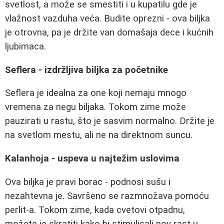
svetlost, a može se smestiti i u kupatilu gde je
vlažnost vazduha veća. Budite oprezni - ova biljka
je otrovna, pa je držite van domašaja dece i kućnih
ljubimaca.
Seflera - izdržljiva biljka za početnike
Seflera je idealna za one koji nemaju mnogo
vremena za negu biljaka. Tokom zime može
pauzirati u rastu, što je sasvim normalno. Držite je
na svetlom mestu, ali ne na direktnom suncu.
Kalanhoja - uspeva u najtežim uslovima
Ova biljka je pravi borac - podnosi sušu i
nezahtevna je. Savršeno se razmnožava pomoću
perlit-a. Tokom zime, kada cvetovi otpadnu,
možete je skratiti kako bi stimulisali nov rast u