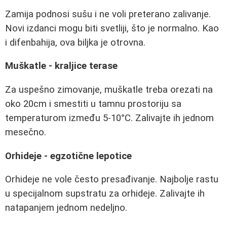
Zamija podnosi sušu i ne voli preterano zalivanje.
Novi izdanci mogu biti svetliji, što je normalno. Kao
i difenbahija, ova biljka je otrovna.
Muškatle - kraljice terase
Za uspešno zimovanje, muškatle treba orezati na
oko 20cm i smestiti u tamnu prostoriju sa
temperaturom između 5-10°C. Zalivajte ih jednom
mesečno.
Orhideje - egzotične lepotice
Orhideje ne vole često presađivanje. Najbolje rastu
u specijalnom supstratu za orhideje. Zalivajte ih
natapanjem jednom nedeljno.