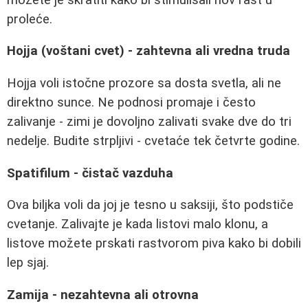
proleće.
Hojja (voštani cvet) - zahtevna ali vredna truda
Hojja voli istočne prozore sa dosta svetla, ali ne
direktno sunce. Ne podnosi promaje i često
zalivanje - zimi je dovoljno zalivati svake dve do tri
nedelje. Budite strpljivi - cvetaće tek četvrte godine.
Spatifilum - čistač vazduha
Ova biljka voli da joj je tesno u saksiji, što podstiče
cvetanje. Zalivajte je kada listovi malo klonu, a
listove možete prskati rastvorom piva kako bi dobili
lep sjaj.
Zamija - nezahtevna ali otrovna