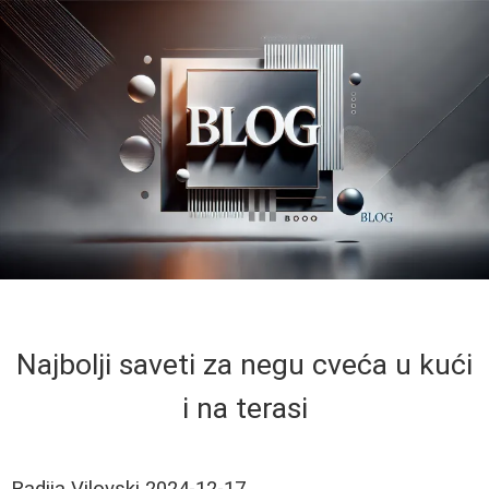
Najbolji saveti za negu cveća u kući
i na terasi
Radija Vilovski
2024-12-17