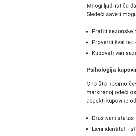
Mnogi ljudi ističu d
Sledeći saveti mog
Pratiti sezonske 
Proveriti kvalitet 
Kupovati van sezon
Psihologija kupovi
Ono što nosimo čes
markiranoj odeći ose
aspekti kupovine od
Društveni status 
Lični identitet - 