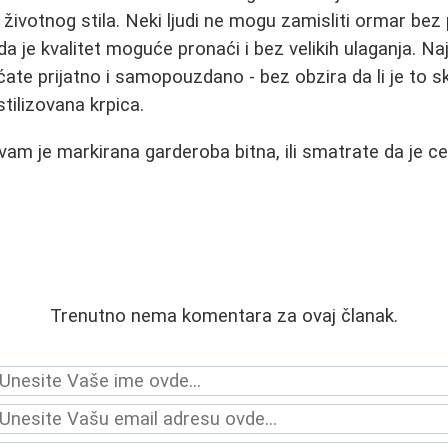
i životnog stila. Neki ljudi ne mogu zamisliti ormar be
a je kvalitet moguće pronaći i bez velikih ulaganja. Naj
te prijatno i samopouzdano - bez obzira da li je to sk
 stilizovana krpica.
i vam je markirana garderoba bitna, ili smatrate da je 
Trenutno nema komentara za ovaj članak.