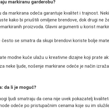
iraju markiranu garderobu?
 da markirana odeća garantuje kvalitet i trajnost. Neki
te kako bi priuštili omiljene brendove, dok drugi ne žel
 nemarkiranih proizvoda. Glavni argumenti u korist mark
- često se smatra da skupi brendovi koriste bolje materij
znate modne kuće ulažu u kreativne dizajne koji prate a
 za neke ljude, nošenje markirane odeće je način izraž
a: da li je moguć?
gi ljudi smatraju da cena nije uvek pokazatelj kvalitet
omode odeće po pristupačnim cenama koje su im služile