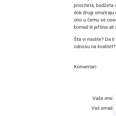
prioriteta, budžeta 
dok drugi smatraju d
ono u čemu se oseća
komad ili jeftina ali
Šta vi mislite? Da l
odnosu na kvalitet?
Komentari
Vaše ime:
Vaš email: