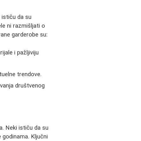
 ističu da su
e ni razmišljati o
irane garderobe su:
ale i pažljiviju
ktuelne trendove.
avanja društvenog
a. Neki ističu da su
 godinama. Ključni