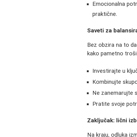
Emocionalna potro
praktične.
Saveti za balansira
Bez obzira na to da
kako pametno troši
Investirajte u klj
Kombinujte skupo 
Ne zanemarujte se
Pratite svoje pot
Zaključak: lični izb
Na kraju, odluka izm