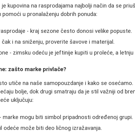
a je kupovina na rasprodajama najbolji način da se priuš
u pomoći u pronalaženju dobrih ponuda:
rasprodaje - kraj sezone često donosi velike popuste.
- čak i na sniženju, proverite šavove i materijal.
e - zimsku odeću je jeftinije kupiti u proleće, a letnju 
ne: zašto marke privlače?
to utiče na naše samopouzdanje i kako se osećamo. Ne
ćaju bolje, dok drugi smatraju da je stil važniji od bre
eće uključuju:
- marke mogu biti simbol pripadnosti određenoj grupi.
stil odeće može biti deo ličnog izražavanja.