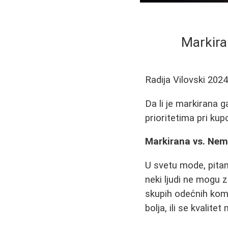
Markira
Radija Vilovski
2024
Da li je markirana ga
prioritetima pri kup
Markirana vs. Nem
U svetu mode, pitan
neki ljudi ne mogu 
skupih odećnih koma
bolja, ili se kvalite