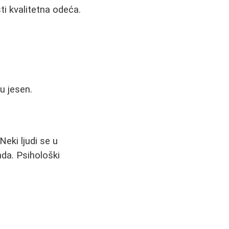
ti kvalitetna odeća.
u jesen.
ki ljudi se u
nda. Psihološki