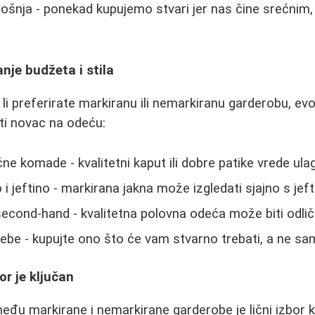
šnja - ponekad kupujemo stvari jer nas čine srećnim,
nje budžeta i stila
 li preferirate markiranu ili nemarkiranu garderobu, ev
ti novac na odeću:
učne komade - kvalitetni kaput ili dobre patike vrede ula
i jeftino - markirana jakna može izgledati sjajno s je
cond-hand - kvalitetna polovna odeća može biti odličn
rebe - kupujte ono što će vam stvarno trebati, a ne sam
or je ključan
eđu markirane i nemarkirane garderobe je lični izbor ko