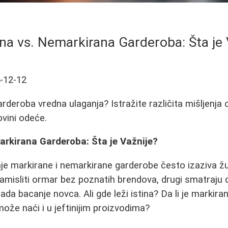
na vs. Nemarkirana Garderoba: Šta je 
-12-12
rderoba vredna ulaganja? Istražite različita mišljenja o 
ovini odeće.
arkirana Garderoba: Šta je Važnije?
je markirane i nemarkirane garderobe često izaziva ž
zamisliti ormar bez poznatih brendova, drugi smatraju 
da bacanje novca. Ali gde leži istina? Da li je markir
t može naći i u jeftinijim proizvodima?