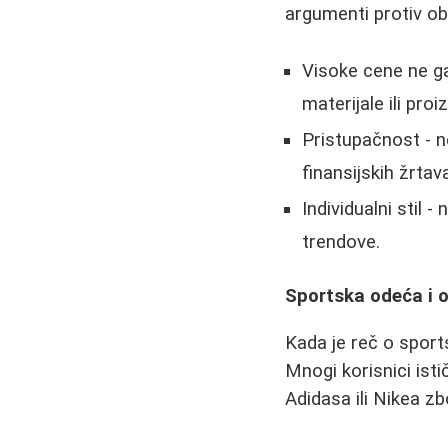
argumenti protiv ob
Visoke cene ne gar
materijale ili proi
Pristupačnost - 
finansijskih žrtav
Individualni stil 
trendove.
Sportska odeća i 
Kada je reč o sports
Mnogi korisnici ist
Adidasa ili Nikea zb