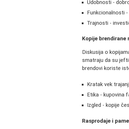
Udobnosti - dobr
Funkcionalnosti -
Trajnosti - invest
Kopije brendirane ro
Diskusija o kopijam
smatraju da su jefti
brendovi koriste ist
Kratak vek trajanj
Etika - kupovina f
Izgled - kopije če
Rasprodaje i pame