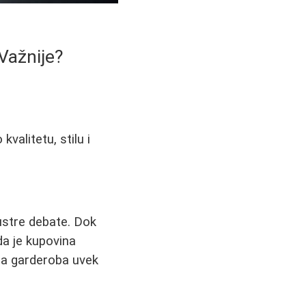
Važnije?
kvalitetu, stilu i
ustre debate. Dok
da je kupovina
ana garderoba uvek