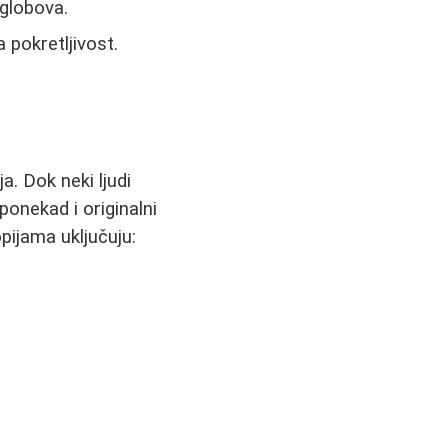
globova.
 pokretljivost.
a. Dok neki ljudi
 ponekad i originalni
opijama uključuju: