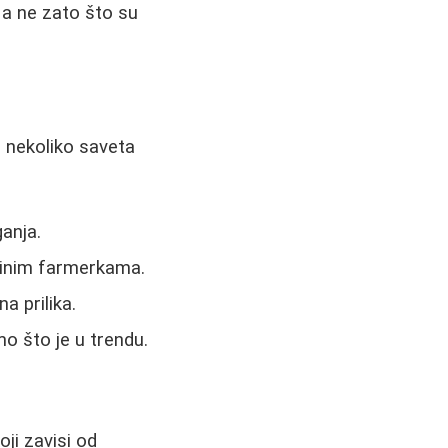
 a ne zato što su
o nekoliko saveta
ganja.
ftinim farmerkama.
a prilika.
o što je u trendu.
ji zavisi od