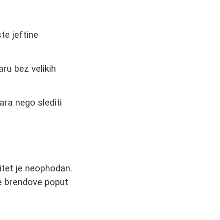
te jeftine
ru bez velikih
vara nego slediti
litet je neophodan.
te brendove poput