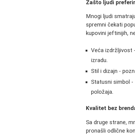
Zašto ljudi prefer
Mnogi ljudi smatraju
spremni čekati popus
kupovini jeftinijih,
Veća izdržljivost 
izradu.
Stil i dizajn - po
Statusni simbol -
položaja.
Kvalitet bez brend
Sa druge strane, mno
pronašli odlične k