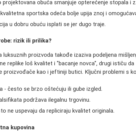
o projektovana obuća smanjuje opterećenje stopala i z
 kvalitetna sportska odeća bolje upija znoj i omogućava
icija u dobru obuću isplati se jer dugo traje.
be: rizik ili prilika?
a luksuznih proizvoda takođe izaziva podeljena mišljenj
ne replike loš kvalitet i "bacanje novca", drugi ističu da
e proizvođače kao i jeftiniji butici. Ključni problemi s k
a - često se brzo oštećuju ili gube izgled.
alsifikata podržava ilegalnu trgovinu.
sto ne uspevaju da repliciraju kvalitet originala.
tna kupovina