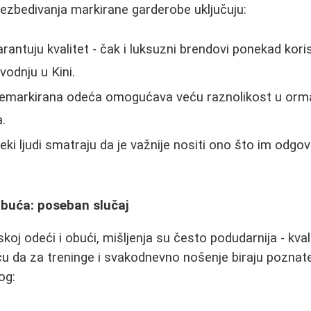
ezbedivanja markirane garderobe uključuju:
antuju kvalitet - čak i luksuzni brendovi ponekad koris
zvodnju u Kini.
nemarkirana odeća omogućava veću raznolikost u orma
a.
- neki ljudi smatraju da je važnije nositi ono što im odgo
obuća: poseban slučaj
koj odeći i obući, mišljenja su često podudarnija - kva
iču da za treninge i svakodnevno nošenje biraju pozna
og: