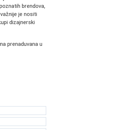
z poznatih brendova,
važnije je nositi
upi dizajnerski
cena prenaduvana u