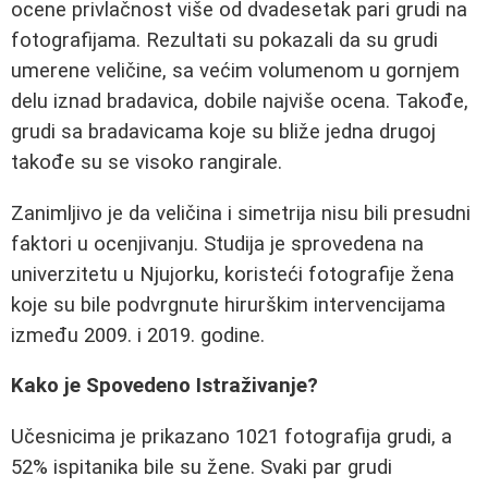
ocene privlačnost više od dvadesetak pari grudi na
fotografijama. Rezultati su pokazali da su grudi
umerene veličine, sa većim volumenom u gornjem
delu iznad bradavica, dobile najviše ocena. Takođe,
grudi sa bradavicama koje su bliže jedna drugoj
takođe su se visoko rangirale.
Zanimljivo je da veličina i simetrija nisu bili presudni
faktori u ocenjivanju. Studija je sprovedena na
univerzitetu u Njujorku, koristeći fotografije žena
koje su bile podvrgnute hirurškim intervencijama
između 2009. i 2019. godine.
Kako je Spovedeno Istraživanje?
Učesnicima je prikazano 1021 fotografija grudi, a
52% ispitanika bile su žene. Svaki par grudi