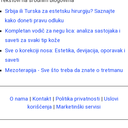
Tekstovi na srodnim blogovima
Srbija ili Turska za estetsku hirurgiju? Saznajte
kako doneti pravu odluku
Kompletan vodič za negu lica: analiza sastojaka i
saveti za svaki tip kože
Sve o korekciji nosa: Estetika, devijacija, oporavak i
saveti
Mezoterapija - Sve što treba da znate o tretmanu
O nama
|
Kontakt
|
Politika privatnosti
|
Uslovi
korišćenja
|
Marketinški servisi