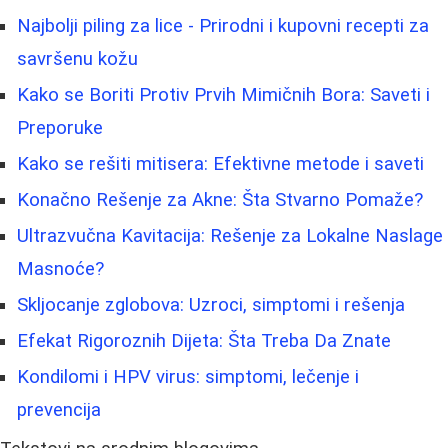
Najbolji piling za lice - Prirodni i kupovni recepti za
savršenu kožu
Kako se Boriti Protiv Prvih Mimičnih Bora: Saveti i
Preporuke
Kako se rešiti mitisera: Efektivne metode i saveti
Konačno Rešenje za Akne: Šta Stvarno Pomaže?
Ultrazvučna Kavitacija: Rešenje za Lokalne Naslage
Masnoće?
Skljocanje zglobova: Uzroci, simptomi i rešenja
Efekat Rigoroznih Dijeta: Šta Treba Da Znate
Kondilomi i HPV virus: simptomi, lečenje i
prevencija