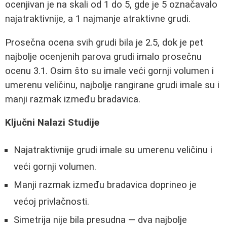
ocenjivan je na skali od 1 do 5, gde je 5 označavalo
najatraktivnije, a 1 najmanje atraktivne grudi.
Prosečna ocena svih grudi bila je 2.5, dok je pet
najbolje ocenjenih parova grudi imalo prosečnu
ocenu 3.1. Osim što su imale veći gornji volumen i
umerenu veličinu, najbolje rangirane grudi imale su i
manji razmak između bradavica.
Ključni Nalazi Studije
Najatraktivnije grudi imale su umerenu veličinu i
veći gornji volumen.
Manji razmak između bradavica doprineo je
većoj privlačnosti.
Simetrija nije bila presudna — dva najbolje