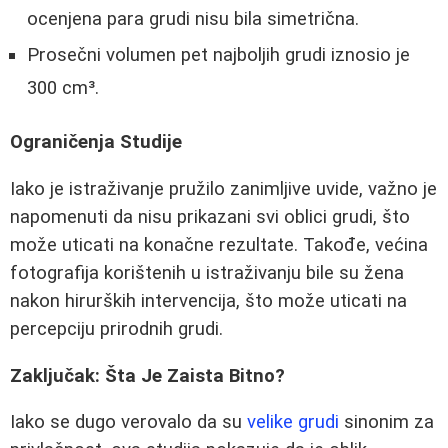
ocenjena para grudi nisu bila simetrična.
Prosečni volumen pet najboljih grudi iznosio je
300 cm³.
Ograničenja Studije
Iako je istraživanje pružilo zanimljive uvide, važno je
napomenuti da nisu prikazani svi oblici grudi, što
može uticati na konačne rezultate. Takođe, većina
fotografija korištenih u istraživanju bile su žena
nakon hirurških intervencija, što može uticati na
percepciju prirodnih grudi.
Zaključak: Šta Je Zaista Bitno?
Iako se dugo verovalo da su
velike grudi
sinonim za