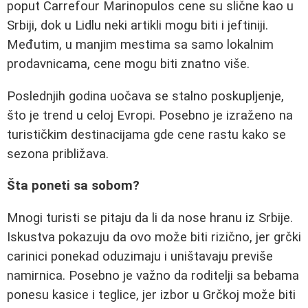
poput Carrefour Marinopulos cene su slične kao u
Srbiji, dok u Lidlu neki artikli mogu biti i jeftiniji.
Međutim, u manjim mestima sa samo lokalnim
prodavnicama, cene mogu biti znatno više.
Poslednjih godina uočava se stalno poskupljenje,
što je trend u celoj Evropi. Posebno je izraženo na
turističkim destinacijama gde cene rastu kako se
sezona približava.
Šta poneti sa sobom?
Mnogi turisti se pitaju da li da nose hranu iz Srbije.
Iskustva pokazuju da ovo može biti rizično, jer grčki
carinici ponekad oduzimaju i uništavaju previše
namirnica. Posebno je važno da roditelji sa bebama
ponesu kasice i teglice, jer izbor u Grčkoj može biti