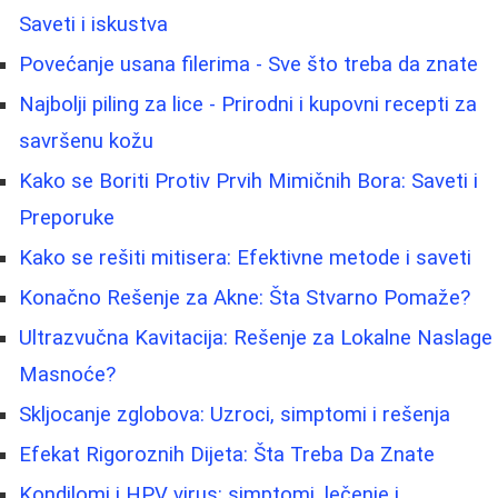
Saveti i iskustva
Povećanje usana filerima - Sve što treba da znate
Najbolji piling za lice - Prirodni i kupovni recepti za
savršenu kožu
Kako se Boriti Protiv Prvih Mimičnih Bora: Saveti i
Preporuke
Kako se rešiti mitisera: Efektivne metode i saveti
Konačno Rešenje za Akne: Šta Stvarno Pomaže?
Ultrazvučna Kavitacija: Rešenje za Lokalne Naslage
Masnoće?
Skljocanje zglobova: Uzroci, simptomi i rešenja
Efekat Rigoroznih Dijeta: Šta Treba Da Znate
Kondilomi i HPV virus: simptomi, lečenje i