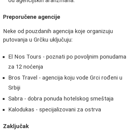
od agencijskih aranžmana.
Preporučene agencije
Neke od pouzdanih agencija koje organizuju
putovanja u Grčku uključuju:
El Nos Tours - poznati po povoljnim ponudama
za 12 noćenja
Bros Travel - agencija koju vode Grci rođeni u
Srbiji
Sabra - dobra ponuda hotelskog smeštaja
Kalodukas - specijalizovani za ostrva
Zaključak