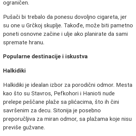
ograničen.
Pušači bi trebalo da ponesu dovoljno cigareta, jer
su one u Grčkoj skuplje. Takođe, može biti pametno
poneti osnovne začine i ulje ako planirate da sami
spremate hranu.
Popularne destinacije i iskustva
Halkidiki
Halkidiki je idealan izbor za porodični odmor. Mesta
kao što su Stavros, Pefkohori i Hanioti nude
prelepe peščane plaže sa plićacima, što ih čini
savršenim za decu. Sitonija je posebno
preporučljiva za miran odmor, sa plažama koje nisu
previše gužvane.