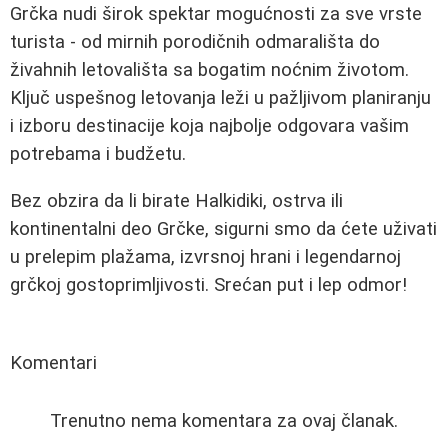
Grčka nudi širok spektar mogućnosti za sve vrste
turista - od mirnih porodičnih odmarališta do
živahnih letovališta sa bogatim noćnim životom.
Ključ uspešnog letovanja leži u pažljivom planiranju
i izboru destinacije koja najbolje odgovara vašim
potrebama i budžetu.
Bez obzira da li birate Halkidiki, ostrva ili
kontinentalni deo Grčke, sigurni smo da ćete uživati
u prelepim plažama, izvrsnoj hrani i legendarnoj
grčkoj gostoprimljivosti. Srećan put i lep odmor!
Komentari
Trenutno nema komentara za ovaj članak.