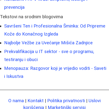
prevencija
Tekstovi na srodnim blogovima
Savršeni Ten i Profesionalna Šminka: Od Pripreme
Kože do Konačnog Izgleda
Najbolje Vežbe za Uvećanje Mišića Zadnjice
Prekvalifikacija u IT sektor - sve o programu,
testiranju i obuci
Menopauza: Razgovor koji je vrijedio voditi - Saveti
i Iskustva
O nama
|
Kontakt
|
Politika privatnosti
|
Uslovi
korišćenja
|
Marketinški servisi