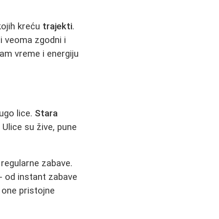
kojih kreću
trajekti
.
i veoma zgodni i
 vam vreme i energiju
ugo lice.
Stara
. Ulice su žive, pune
i regularne zabave.
- od instant zabave
one pristojne