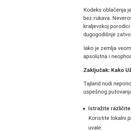
Kodeks oblačenja je
bez rukava. Neverov
kraljevskoj porodic
dugogodišnje zatvo
Iako je zemlja veo
apsolutna i neopho
Zaključak: Kako U
Tajland nudi neponov
uspešnog putovanja 
Istražite različit
Koristite lokalni 
uvale.