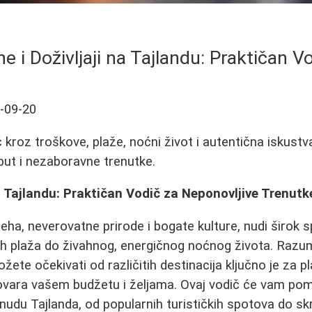
e i Doživljaji na Tajlandu: Praktičan V
-09-20
kroz troškove, plaže, noćni život i autentična iskustv
put i nezaboravne trenutke.
na Tajlandu: Praktičan Vodič za Neponovljive Trenutk
eha, neverovatne prirode i bogate kulture, nudi širok s
ih plaža do živahnog, energičnog noćnog života. Razum
ete očekivati od različitih destinacija ključno je za p
ovara vašem budžetu i željama. Ovaj vodič će vam pom
udu Tajlanda, od popularnih turističkih spotova do skr