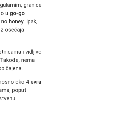
egularnim, granice
kao u
go-go
 no honey
. Ipak,
ez osećaja
nicama i vidljivo
. Takođe, nema
običajena.
dnosno oko
4 evra
dama, poput
nstvenu