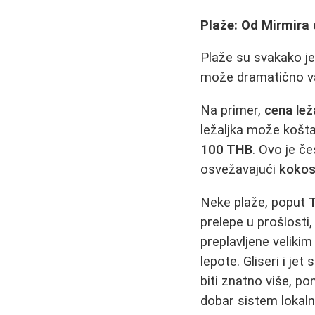
Plaže: Od Mirmira
Plaže su svakako je
može dramatično var
Na primer,
cena lež
ležaljka može košt
100 THB
. Ovo je č
osvežavajući
koko
Neke plaže, poput
prelepe u prošlosti,
preplavljene veliki
lepote. Gliseri i je
biti znatno više, p
dobar sistem lokal