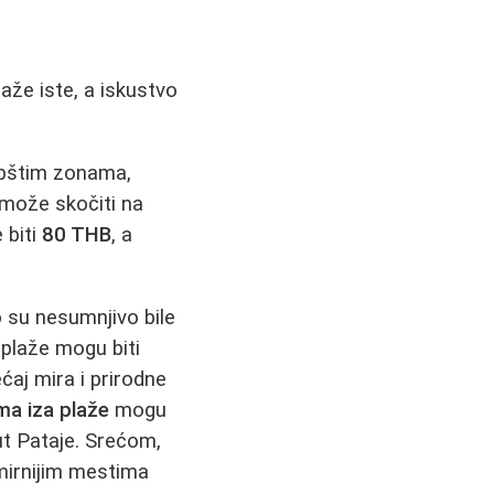
aže iste, a iskustvo
 opštim zonama,
 može skočiti na
 biti
80 THB
, a
o su nesumnjivo bile
 plaže mogu biti
ćaj mira i prirodne
ma iza plaže
mogu
ut Pataje. Srećom,
mirnijim mestima