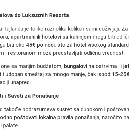
alova do Luksuznih Resorta
ajlandu je toliko raznolika koliko i sami doživljaji. Za
tora,
apartmani ili hotelovi sa kuhinjom
mogu biti odlič
u biti oko
45€ po noći
, što za hotel visokog standard
m i restoranom može predstavljati odličnu vrednost.
a one sa manjim budžetom,
bungalovi
na ostrvima ili
je
t i udoban smeštaj za mnogo manje, čak ispod
15-25€
aciji unapred.
ti i Saveti za Ponašanje
nd takođe podrazumeva susret sa dubokom i poštova
odno poštovati lokalna pravila ponašanja
, naročito 
i palate.