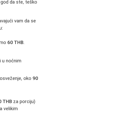
 god da ste, teško
avajući vam da se
u:
samo
60 THB
.
zi u noćnim
 osveženje, oko
90
0 THB
za porciju)
a velikim