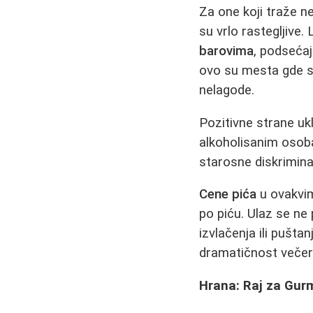
Za one koji traže ne
su vrlo rastegljive.
barovima
, podsećaj
ovo su mesta gde s
nelagode.
Pozitivne strane uk
alkoholisanim osob
starosne diskriminac
Cene pića
u ovakvi
po piću. Ulaz se ne
izvlačenja ili pušt
dramatičnost večeri
Hrana: Raj za Gurm