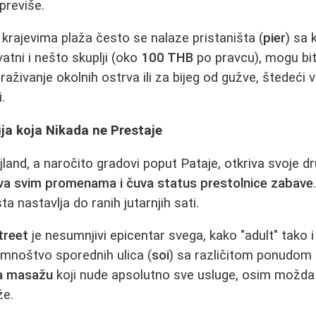
previše.
 krajevima plaža često se nalaze pristaništa (
pier
) sa 
ivatni i nešto skuplji (oko
100 THB
po pravcu), mogu bit
traživanje okolnih ostrva ili za bijeg od gužve, štedeći
.
ija koja Nikada ne Prestaje
land, a naročito gradovi poput Pataje, otkriva svoje dr
leva svim promenama i čuva status prestolnice zabave
sta nastavlja do ranih jutarnjih sati.
treet
je nesumnjivi epicentar svega, kako "adult" tako 
 mnoštvo sporednih ulica (
soi
) sa različitom ponudom 
a masažu
koji nude apsolutno sve usluge, osim možda 
že.