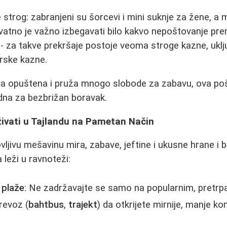
 strog: zabranjeni su šorcevi i mini suknje za žene, a
atno je važno izbegavati bilo kakvo nepoštovanje prema
i - za takve prekršaje postoje veoma stroge kazne, uklj
rske kazne.
ma opuštena i pruža mnogo slobode za zabavu, ova po
dna za bezbrižan boravak.
živati u Tajlandu na Pametan Način
ljivu mešavinu mira, zabave, jeftine i ukusne hrane i b
leži u ravnoteži:
e plaže
: Ne zadržavajte se samo na popularnim, pretr
prevoz (
bahtbus
,
trajekt
) da otkrijete mirnije, manje k