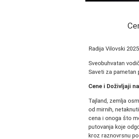
Cen
Radija Vilovski
2025
Sveobuhvatan vodič 
Saveti za pametan 
Cene i Doživljaji 
Tajland, zemlja osm
od mirnih, netaknut
cena i onoga što mož
putovanja koje odg
kroz raznovrsnu pon