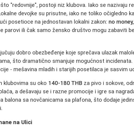
što "redovnije", postoji niz klubova. Iako se nazivaju r
 Lokalne devojke su prisutne, iako ne toliko očigledno 
ući posetioce na jednostavan lokalni zakon:
no money,
e parovi ili čak samo žensko društvo mogu zabaviti b
ljučuju dobro obezbeđenje koje sprečava ulazak malolet
ama, što dramatično smanjuje mogućnost incidenata
ije - mešavina mladih i starijih posetilaca je sasvim u
m klubovima su oko
140-180 THB
za pivo i sokove, o
 plaća, a dešavaju se i razne promocije i igre sa nagra
anja balona sa novčanicama sa plafona, što dodaje jedi
.
ane na Ulici