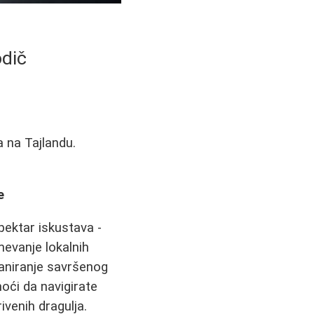
odič
a na Tajlandu.
e
pektar iskustava -
evanje lokalnih
laniranje savršenog
oći da navigirate
ivenih dragulja.