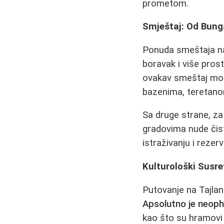
prometom.
Smještaj: Od Bung
Ponuda smeštaja na T
boravak i više pros
ovakav smeštaj mog
bazenima, teretano
Sa druge strane, z
gradovima nude čis
istraživanju i rezerv
Kulturološki Susre
Putovanje na Tajla
Apsolutno je neoph
kao što su hramovi 