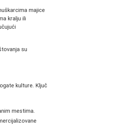
 muškarcima majice
 kralju ili
učujući
štovanja su
ogate kulture. Ključ
panim mestima.
omercijalizovane