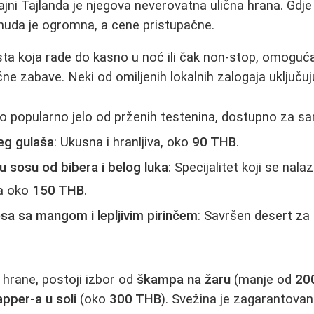
ajni Tajlanda je njegova neverovatna ulična hrana. Gdje
onuda je ogromna, a cene pristupačne.
ta koja rade do kasno u noć ili čak non-stop, omoguć
ne zabave. Neki od omiljenih lokalnih zalogaja uključuj
no popularno jelo od prženih testenina, dostupno za 
eg gulaša
: Ukusna i hranljiva, oko
90 THB
.
 sosu od bibera i belog luka
: Specijalitet koji se nala
na oko
150 THB
.
sa sa mangom i lepljivim pirinčem
: Savršen desert za
 hrane, postoji izbor od
škampa na žaru
(manje od
20
pper-a u soli
(oko
300 THB
). Svežina je zagarantovan