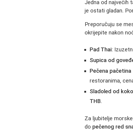
Jedna od najvećih t
je ostati gladan. P
Preporučuju se mes
okrijepite nakon noć
Pad Thai
: Izuzet
Supica od goveđ
Pečena pačetina u
restoranima, ce
Sladoled od koko
THB
.
Za ljubitelje morske
do
pečenog red sna