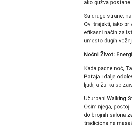
ako gužva postane 
Sa druge strane, na
Ovi trajekti, iako pr
efikasni način za is
umesto dugih vožnji
Noćni Život: Energ
Kada padne noć, Taj
Pataja i dalje odo
ljudi, a žurka se zai
Užurbani
Walking S
Osim njega, postoji
do brojnih
salona z
tradicionalne masa