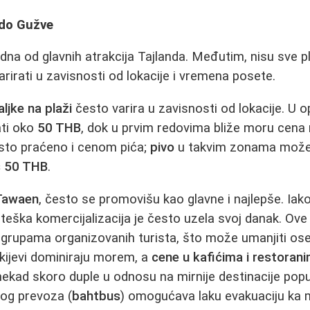
 do Gužve
dna od glavnih atrakcija Tajlanda. Međutim, nisu sve pl
irati u zavisnosti od lokacije i vremena posete.
aljke na plaži
često varira u zavisnosti od lokacije. U
ati oko
50 THB
, dok u prvim redovima bliže moru cena
esto praćeno i cenom pića;
pivo
u takvim zonama može
s
50 THB
.
Tawaen
, često se promovišu kao glavne i najlepše. Iak
 teška komercijalizacija je često uzela svoj danak. Ove
m grupama organizovanih turista, što može umanjiti ose
t skijevi dominiraju morem, a
cene u kafićima i restorani
onekad skoro duple u odnosu na mirnije destinacije pop
nog prevoza (
bahtbus
) omogućava laku evakuaciju ka 