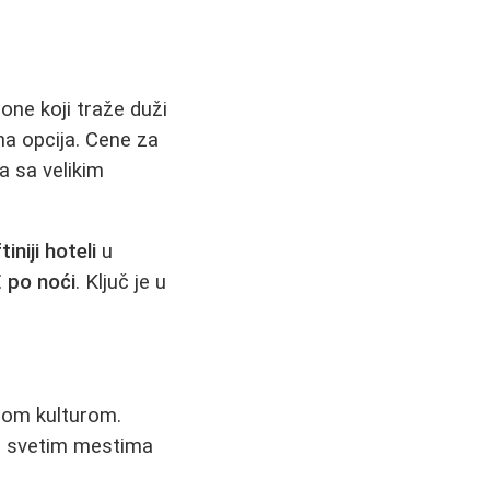
 one koji traže duži
na opcija. Cene za
a sa velikim
ftiniji hoteli
u
 po noći
. Ključ je u
nom kulturom.
na svetim mestima