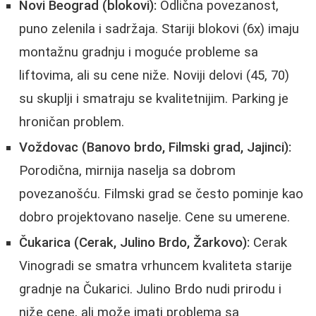
Novi Beograd (blokovi):
Odlična povezanost,
puno zelenila i sadržaja. Stariji blokovi (6x) imaju
montažnu gradnju i moguće probleme sa
liftovima, ali su cene niže. Noviji delovi (45, 70)
su skuplji i smatraju se kvalitetnijim. Parking je
hroničan problem.
Voždovac (Banovo brdo, Filmski grad, Jajinci):
Porodična, mirnija naselja sa dobrom
povezanošću. Filmski grad se često pominje kao
dobro projektovano naselje. Cene su umerene.
Čukarica (Cerak, Julino Brdo, Žarkovo):
Cerak
Vinogradi se smatra vrhuncem kvaliteta starije
gradnje na Čukarici. Julino Brdo nudi prirodu i
niže cene, ali može imati problema sa