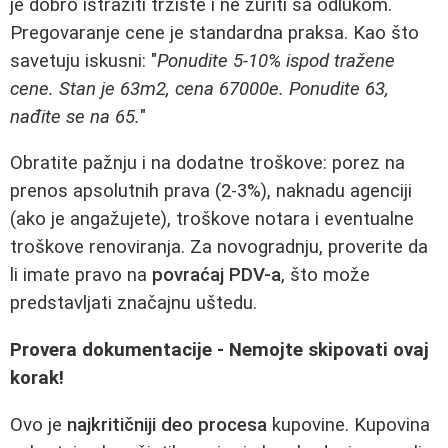
je dobro istražiti tržište i ne žuriti sa odlukom.
Pregovaranje cene je standardna praksa. Kao što
savetuju iskusni: "
Ponudite 5-10% ispod tražene
cene. Stan je 63m2, cena 67000e. Ponudite 63,
nađite se na 65.
"
Obratite pažnju i na dodatne troškove: porez na
prenos apsolutnih prava (2-3%), naknadu agenciji
(ako je angažujete), troškove notara i eventualne
troškove renoviranja. Za novogradnju, proverite da
li imate pravo na
povraćaj PDV-a
, što može
predstavljati značajnu uštedu.
Provera dokumentacije - Nemojte skipovati ovaj
korak!
Ovo je
najkritičniji deo procesa
kupovine. Kupovina