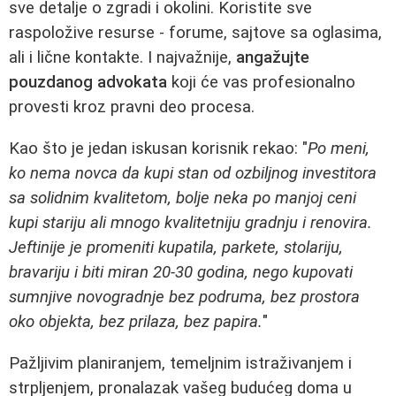
sve detalje o zgradi i okolini. Koristite sve
raspoložive resurse - forume, sajtove sa oglasima,
ali i lične kontakte. I najvažnije,
angažujte
pouzdanog advokata
koji će vas profesionalno
provesti kroz pravni deo procesa.
Kao što je jedan iskusan korisnik rekao: "
Po meni,
ko nema novca da kupi stan od ozbiljnog investitora
sa solidnim kvalitetom, bolje neka po manjoj ceni
kupi stariju ali mnogo kvalitetniju gradnju i renovira.
Jeftinije je promeniti kupatila, parkete, stolariju,
bravariju i biti miran 20-30 godina, nego kupovati
sumnjive novogradnje bez podruma, bez prostora
oko objekta, bez prilaza, bez papira.
"
Pažljivim planiranjem, temeljnim istraživanjem i
strpljenjem, pronalazak vašeg budućeg doma u