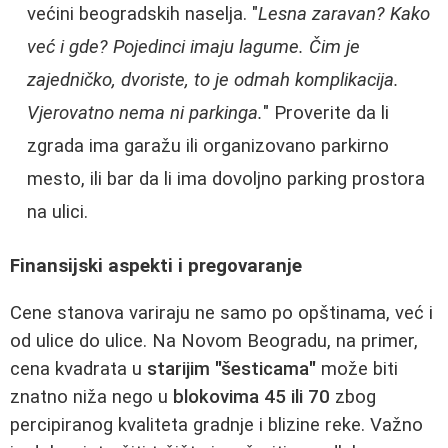
većini beogradskih naselja. "
Lesna zaravan? Kako
već i gde? Pojedinci imaju lagume. Čim je
zajedničko, dvoriste, to je odmah komplikacija.
Vjerovatno nema ni parkinga.
" Proverite da li
zgrada ima garažu ili organizovano parkirno
mesto, ili bar da li ima dovoljno parking prostora
na ulici.
Finansijski aspekti i pregovaranje
Cene stanova variraju ne samo po opštinama, već i
od ulice do ulice. Na Novom Beogradu, na primer,
cena kvadrata u
starijim "šesticama"
može biti
znatno niža nego u
blokovima 45 ili 70
zbog
percipiranog kvaliteta gradnje i blizine reke. Važno