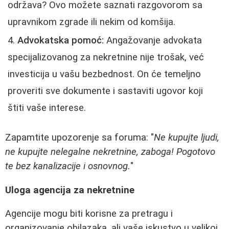
održava? Ovo možete saznati razgovorom sa
upravnikom zgrade ili nekim od komšija.
Advokatska pomoć:
Angažovanje advokata
specijalizovanog za nekretnine nije trošak, već
investicija u vašu bezbednost. On će temeljno
proveriti sve dokumente i sastaviti ugovor koji
štiti vaše interese.
Zapamtite upozorenje sa foruma: "
Ne kupujte ljudi,
ne kupujte nelegalne nekretnine, zaboga! Pogotovo
te bez kanalizacije i osnovnog.
"
Uloga agencija za nekretnine
Agencije mogu biti korisne za pretragu i
organizovanje obilazaka, ali vaše iskustvo u velikoj