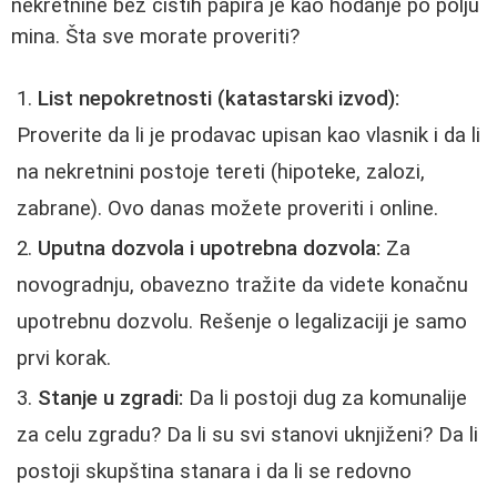
nekretnine bez čistih papira je kao hodanje po polju
mina. Šta sve morate proveriti?
List nepokretnosti (katastarski izvod):
Proverite da li je prodavac upisan kao vlasnik i da li
na nekretnini postoje tereti (hipoteke, zalozi,
zabrane). Ovo danas možete proveriti i online.
Uputna dozvola i upotrebna dozvola:
Za
novogradnju, obavezno tražite da videte konačnu
upotrebnu dozvolu. Rešenje o legalizaciji je samo
prvi korak.
Stanje u zgradi:
Da li postoji dug za komunalije
za celu zgradu? Da li su svi stanovi uknjiženi? Da li
postoji skupština stanara i da li se redovno