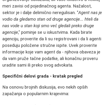
meri zavisi od pojedinačnog agenta. Nažalost,
sektor je i dalje delimično neregulisan. "
Agent nas je
vodio da gledamo stan od druge agencije... hteli da
nas vode u stan koji smo već gledali preko druge
agencije
," pominje se u iskustvima. Kada birate
agenciju, proverite da li su registrovani i da li agenti
poseduju položene stručne ispite. Uvek proverite
informacije koje vam agent da - njihova obaveza je
da vam pruže tačne podatke, ali konačnu proveru
uradite sami ili preko svog advokata.
Specifični delovi grada - kratak pregled
Na osnovu brojnih diskusija, evo nekih opših
zapažanja o popularnim krajevima: