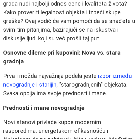
grada nudi najbolji odnos cene i kvaliteta života?
Kako proveriti legalnost objekta i izbeći skupe
greške? Ovaj vodič će vam pomoći da se snađete u
svim tim pitanjima, bazirajući se na iskustva i
diskusije ljudi koji su već prošli taj put.
Osnovne dileme pri kupovini: Nova vs. stara
gradnja
Prva i možda najvažnija podela jeste
izbor između
novogradnje i starijih
, "starogradnjenih" objekata.
Svaka opcija ima svoje prednosti i mane.
Prednosti i mane novogradnje
Novi stanovi privlače kupce modernim
rasporedima, energetskom efikasnošću i