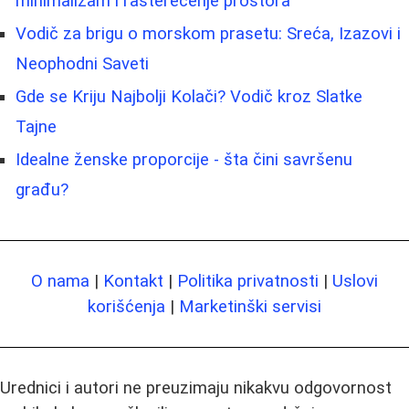
minimalizam i rasterećenje prostora
Vodič za brigu o morskom prasetu: Sreća, Izazovi i
Neophodni Saveti
Gde se Kriju Najbolji Kolači? Vodič kroz Slatke
Tajne
Idealne ženske proporcije - šta čini savršenu
građu?
O nama
|
Kontakt
|
Politika privatnosti
|
Uslovi
korišćenja
|
Marketinški servisi
Urednici i autori ne preuzimaju nikakvu odgovornost