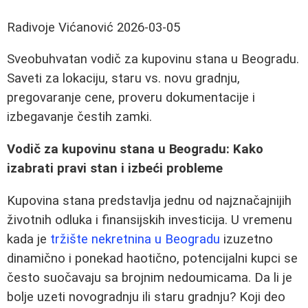
Radivoje Vićanović
2026-03-05
Sveobuhvatan vodič za kupovinu stana u Beogradu.
Saveti za lokaciju, staru vs. novu gradnju,
pregovaranje cene, proveru dokumentacije i
izbegavanje čestih zamki.
Vodič za kupovinu stana u Beogradu: Kako
izabrati pravi stan i izbeći probleme
Kupovina stana predstavlja jednu od najznačajnijih
životnih odluka i finansijskih investicija. U vremenu
kada je
tržište nekretnina u Beogradu
izuzetno
dinamično i ponekad haotično, potencijalni kupci se
često suočavaju sa brojnim nedoumicama. Da li je
bolje uzeti novogradnju ili staru gradnju? Koji deo