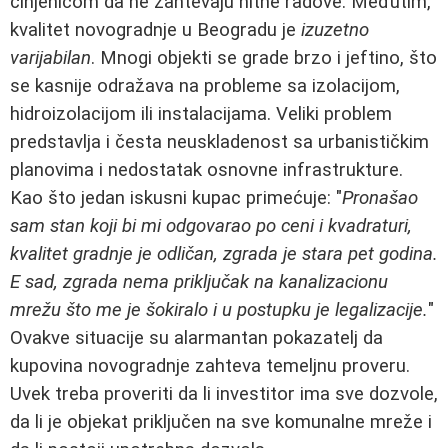
činjenicom da ne zahtevaju hitne radove. Međutim,
kvalitet novogradnje u Beogradu je
izuzetno
varijabilan
. Mnogi objekti se grade brzo i jeftino, što
se kasnije odražava na probleme sa izolacijom,
hidroizolacijom ili instalacijama. Veliki problem
predstavlja i česta neuskladenost sa urbanističkim
planovima i nedostatak osnovne infrastrukture.
Kao što jedan iskusni kupac primećuje: "
Pronašao
sam stan koji bi mi odgovarao po ceni i kvadraturi,
kvalitet gradnje je odličan, zgrada je stara pet godina.
E sad, zgrada nema priključak na kanalizacionu
mrežu što me je šokiralo i u postupku je legalizacije.
"
Ovakve situacije su alarmantan pokazatelj da
kupovina novogradnje zahteva temeljnu proveru.
Uvek treba proveriti da li investitor ima sve dozvole,
da li je objekat priključen na sve komunalne mreže i