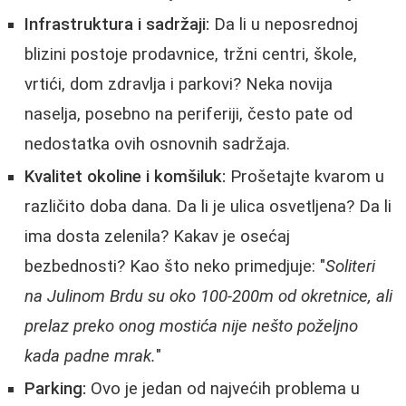
Infrastruktura i sadržaji:
Da li u neposrednoj
blizini postoje prodavnice, tržni centri, škole,
vrtići, dom zdravlja i parkovi? Neka novija
naselja, posebno na periferiji, često pate od
nedostatka ovih osnovnih sadržaja.
Kvalitet okoline i komšiluk:
Prošetajte kvarom u
različito doba dana. Da li je ulica osvetljena? Da li
ima dosta zelenila? Kakav je osećaj
bezbednosti? Kao što neko primedjuje: "
Soliteri
na Julinom Brdu su oko 100-200m od okretnice, ali
prelaz preko onog mostića nije nešto poželjno
kada padne mrak.
"
Parking:
Ovo je jedan od najvećih problema u