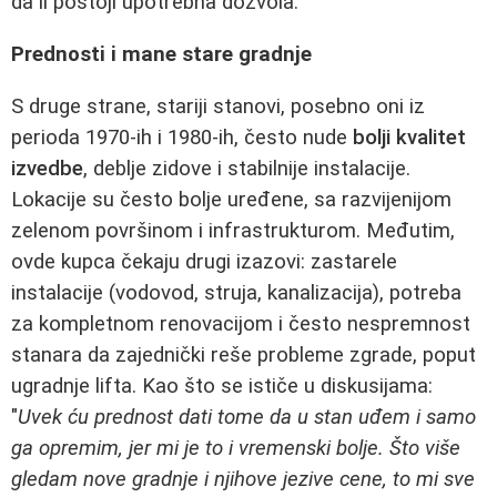
da li postoji upotrebna dozvola.
Prednosti i mane stare gradnje
S druge strane, stariji stanovi, posebno oni iz
perioda 1970-ih i 1980-ih, često nude
bolji kvalitet
izvedbe
, deblje zidove i stabilnije instalacije.
Lokacije su često bolje uređene, sa razvijenijom
zelenom površinom i infrastrukturom. Međutim,
ovde kupca čekaju drugi izazovi: zastarele
instalacije (vodovod, struja, kanalizacija), potreba
za kompletnom renovacijom i često nespremnost
stanara da zajednički reše probleme zgrade, poput
ugradnje lifta. Kao što se ističe u diskusijama:
"
Uvek ću prednost dati tome da u stan uđem i samo
ga opremim, jer mi je to i vremenski bolje. Što više
gledam nove gradnje i njihove jezive cene, to mi sve