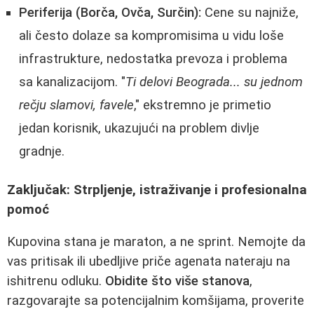
Periferija (Borča, Ovča, Surčin):
Cene su najniže,
ali često dolaze sa kompromisima u vidu loše
infrastrukture, nedostatka prevoza i problema
sa kanalizacijom. "
Ti delovi Beograda... su jednom
rečju slamovi, favele
," ekstremno je primetio
jedan korisnik, ukazujući na problem divlje
gradnje.
Zaključak: Strpljenje, istraživanje i profesionalna
pomoć
Kupovina stana je maraton, a ne sprint. Nemojte da
vas pritisak ili ubedljive priče agenata nateraju na
ishitrenu odluku.
Obidite što više stanova
,
razgovarajte sa potencijalnim komšijama, proverite