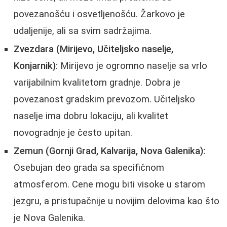
povezanošću i osvetljenošću. Žarkovo je
udaljenije, ali sa svim sadržajima.
Zvezdara (Mirijevo, Učiteljsko naselje,
Konjarnik):
Mirijevo je ogromno naselje sa vrlo
varijabilnim kvalitetom gradnje. Dobra je
povezanost gradskim prevozom. Učiteljsko
naselje ima dobru lokaciju, ali kvalitet
novogradnje je često upitan.
Zemun (Gornji Grad, Kalvarija, Nova Galenika):
Osebujan deo grada sa specifičnom
atmosferom. Cene mogu biti visoke u starom
jezgru, a pristupačnije u novijim delovima kao što
je Nova Galenika.