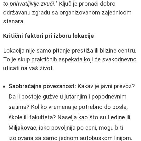
to prihvatljivije zvuči.
" Ključ je pronaći dobro
održavanu zgradu sa organizovanom zajednicom
stanara.
Kritični faktori pri izboru lokacije
Lokacija nije samo pitanje prestiža ili blizine centru.
To je skup praktičnih aspekata koji će svakodnevno
uticati na vaš život.
Saobraćajna povezanost:
Kakav je javni prevoz?
Da li postoje gužve u jutarnjim i popodnevnim
satima? Koliko vremena je potrebno do posla,
škole ili fakulteta? Naselja kao što su
Ledine
ili
Miljakovac
, iako povoljnija po ceni, mogu biti
izolovana sa samo jednom autobuskom linijom.