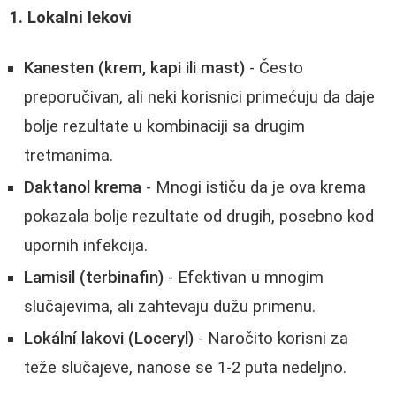
1. Lokalni lekovi
Kanesten (krem, kapi ili mast)
- Često
preporučivan, ali neki korisnici primećuju da daje
bolje rezultate u kombinaciji sa drugim
tretmanima.
Daktanol krema
- Mnogi ističu da je ova krema
pokazala bolje rezultate od drugih, posebno kod
upornih infekcija.
Lamisil (terbinafin)
- Efektivan u mnogim
slučajevima, ali zahtevaju dužu primenu.
Lokální lakovi (Loceryl)
- Naročito korisni za
teže slučajeve, nanose se 1-2 puta nedeljno.