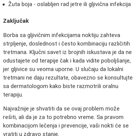
Žuta boja - oslabljen rad jetre ili gljivična infekcija
Zaključak
Borba sa gljivičnim infekcijama noktiju zahteva
strpljenje, doslednost i često kombinaciju različitih
tretmana. Ključni savet iz brojnih iskustava je da ne
odustajete od terapije čak i kada vidite poboljšanje,
jer gljivice su veoma uporne. U slučaju da lokalni
tretmani ne daju rezultate, obavezno se konsultujte
sa dermatologom kako biste razmotrili oralnu
terapiju.
Najvažnije je shvatiti da se ovaj problem može
rešiti, ali da je za to potrebno vreme. Sa pravom
kombinacijom lečenja i prevencije, vaši nokti će se
vratiti u zdravo stanje.