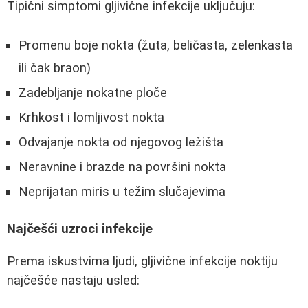
Tipični simptomi gljivične infekcije uključuju:
Promenu boje nokta (žuta, beličasta, zelenkasta
ili čak braon)
Zadebljanje nokatne ploče
Krhkost i lomljivost nokta
Odvajanje nokta od njegovog ležišta
Neravnine i brazde na površini nokta
Neprijatan miris u težim slučajevima
Najčešći uzroci infekcije
Prema iskustvima ljudi, gljivične infekcije noktiju
najčešće nastaju usled: