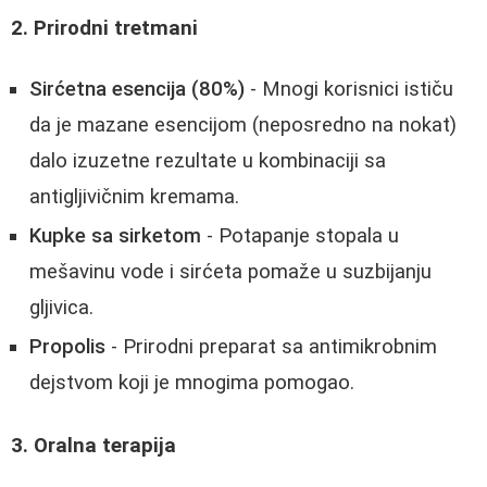
2. Prirodni tretmani
Sirćetna esencija (80%)
- Mnogi korisnici ističu
da je mazane esencijom (neposredno na nokat)
dalo izuzetne rezultate u kombinaciji sa
antigljivičnim kremama.
Kupke sa sirketom
- Potapanje stopala u
mešavinu vode i sirćeta pomaže u suzbijanju
gljivica.
Propolis
- Prirodni preparat sa antimikrobnim
dejstvom koji je mnogima pomogao.
3. Oralna terapija