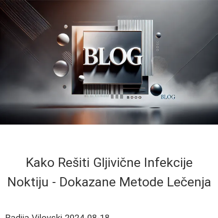
Kako Rešiti Gljivične Infekcije
Noktiju - Dokazane Metode Lečenja
Radija Vilovski
2024-08-18