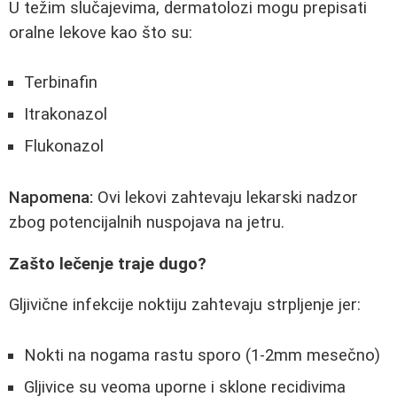
U težim slučajevima, dermatolozi mogu prepisati
oralne lekove kao što su:
Terbinafin
Itrakonazol
Flukonazol
Napomena:
Ovi lekovi zahtevaju lekarski nadzor
zbog potencijalnih nuspojava na jetru.
Zašto lečenje traje dugo?
Gljivične infekcije noktiju zahtevaju strpljenje jer:
Nokti na nogama rastu sporo (1-2mm mesečno)
Gljivice su veoma uporne i sklone recidivima