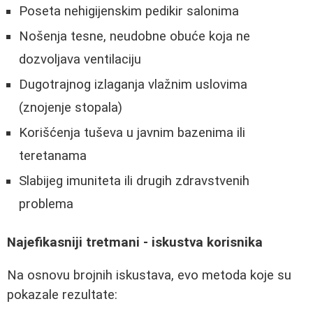
Poseta nehigijenskim pedikir salonima
Nošenja tesne, neudobne obuće koja ne
dozvoljava ventilaciju
Dugotrajnog izlaganja vlažnim uslovima
(znojenje stopala)
Korišćenja tuševa u javnim bazenima ili
teretanama
Slabijeg imuniteta ili drugih zdravstvenih
problema
Najefikasniji tretmani - iskustva korisnika
Na osnovu brojnih iskustava, evo metoda koje su
pokazale rezultate: