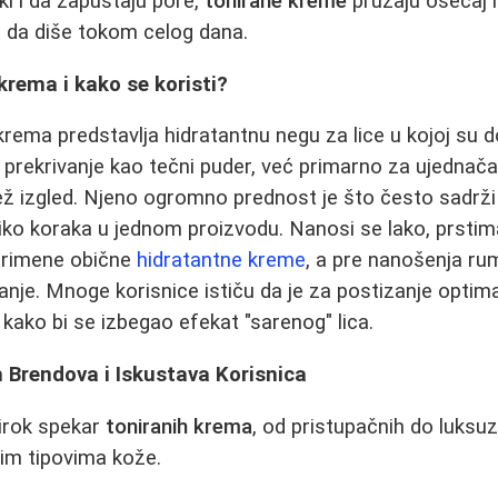
ki i da zapuštaju pore,
tonirane kreme
pružaju osećaj l
 da diše tokom celog dana.
krema i kako se koristi?
 krema predstavlja hidratantnu negu za lice u kojoj su 
 prekrivanje kao tečni puder, već primarno za ujednač
svež izgled. Njeno ogromno prednost je što često sadrži
liko koraka u jednom proizvodu. Nanosi se lako, prstima
primene obične
hidratantne kreme
, a pre nanošenja rum
nje. Mnoge korisnice ističu da je za postizanje optim
 kako bi se izbegao efekat "sarenog" lica.
 Brendova i Iskustava Korisnica
širok spekar
toniranih krema
, od pristupačnih do luksu
tim tipovima kože.