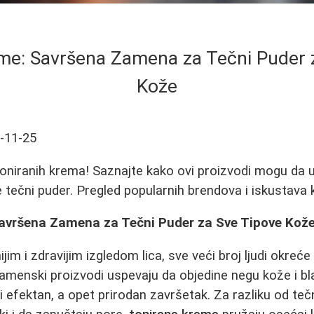
me: Savršena Zamena za Tečni Puder 
Kože
-11-25
toniranih krema! Saznajte kako ovi proizvodi mogu da 
e tečni puder. Pregled popularnih brendova i iskustava 
avršena Zamena za Tečni Puder za Sve Tipove Kož
ijim i zdravijim izgledom lica, sve veći broj ljudi okreć
menski proizvodi uspevaju da objedine negu kože i bl
 efektan, a opet prirodan završetak. Za razliku od tečn