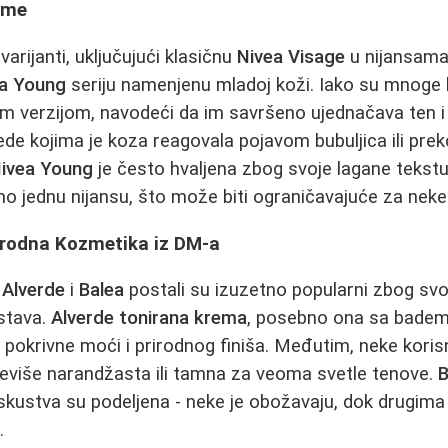
eme
varijanti, uključujući klasičnu
Nivea Visage
u nijansama 
a Young
seriju namenjenu mladoj koži. Iako su mnoge k
m verzijom, navodeći da im savršeno ujednačava ten i 
nede kojima je koza reagovala pojavom bubuljica ili pr
ivea Young
je često hvaljena zbog svoje lagane tekst
mo jednu nijansu, što može biti ograničavajuće za neke
rirodna Kozmetika iz DM-a
u
Alverde
i
Balea
postali su izuzetno popularni zbog svo
stava.
Alverde tonirana krema
, posebno ona sa bade
pokrivne moći i prirodnog finiša. Međutim, neke koris
reviše narandžasta ili tamna za veoma svetle tenove.
B
iskustva su podeljena - neke je obožavaju, dok drugima iz
.