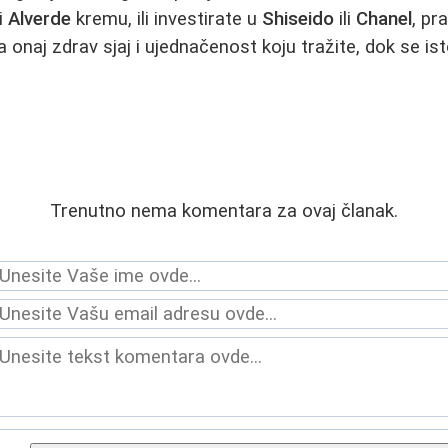
li
Alverde
kremu, ili investirate u
Shiseido
ili
Chanel
, pr
 onaj zdrav sjaj i ujednačenost koju tražite, dok se i
Trenutno nema komentara za ovaj članak.