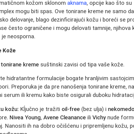
lematičnom kožom sklonom
aknama
, opcije kao što su
implex mogu biti spas. Ove tonirane kreme ne samo da
jsko delovanje, blago dezinficirajući kožu i boreći se pr
anse često ograničene i mogu delovati tamnije, njihova 
 je neosporna.
e Kože
e
tonirane kreme
suštinski zavisi od tipa vaše kože.
te hidratantne formulacije bogate hranljivim sastojci
zbori. Preporuka je da pre nanošenja tonirane kreme, n
i serum ili kremu kako biste osigurali duboku hidrataci
u kožu:
Kĺjučno je tražiti
oil-free
(bez ulja) i
nekomedo
ore.
Nivea Young
,
Avene Cleanance
ili
Vichy
nude formu
jaj. Nanositi ih na dobro očišćenu i pripremljenu kožu,