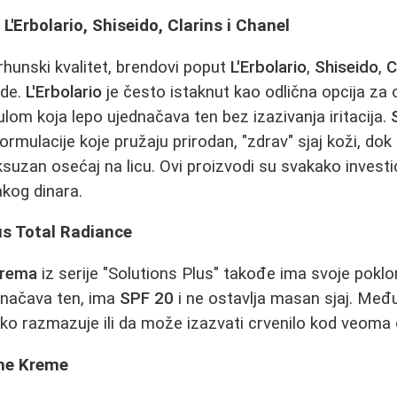
L'Erbolario, Shiseido, Clarins i Chanel
rhunski kvalitet, brendovi poput
L'Erbolario
,
Shiseido
,
C
ode.
L'Erbolario
je često istaknut kao odlična opcija za o
om koja lepo ujednačava ten bez izazivanja iritacija.
ormulacije koje pružaju prirodan, "zdrav" sjaj koži, dok
ksuzan osećaj na licu. Ovi proizvodi su svakako investici
kog dinara.
us Total Radiance
krema
iz serije "Solutions Plus" takođe ima svoje poklo
dnačava ten, ima
SPF 20
i ne ostavlja masan sjaj. Međ
ko razmazuje ili da može izazvati crvenilo kod veoma o
ane Kreme