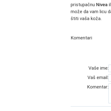
pristupačnu
Nivea
i
može da vam licu da
štiti vaša koža.
Komentari
Vaše ime:
Vaš email:
Komentar: