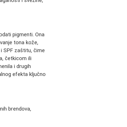
aganosti i svežine,
dodati pigmenti. Ona
avanje tona kože,
 i SPF zaštitu, čime
, četkicom ili
enila i drugih
alnog efekta ključno
znih brendova,