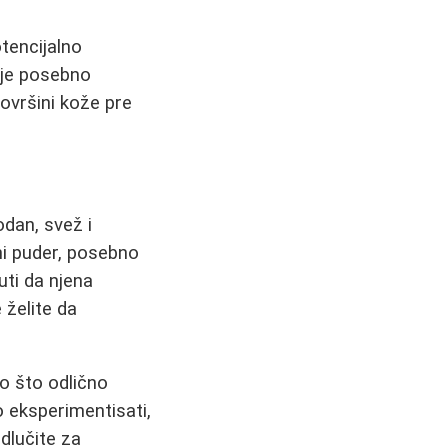
tencijalno
je posebno
površini kože pre
odan, svež i
i puder, posebno
uti da njena
 želite da
no što odlično
o eksperimentisati,
odlučite za