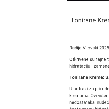
Tonirane Kre
Radija Vilovski
2025
Otkrivene su tajne 
hidrataciju i zamen
Tonirane Kreme: S
U potrazi za prirodn
kremama. Ovi višena
nedostataka, nudeći