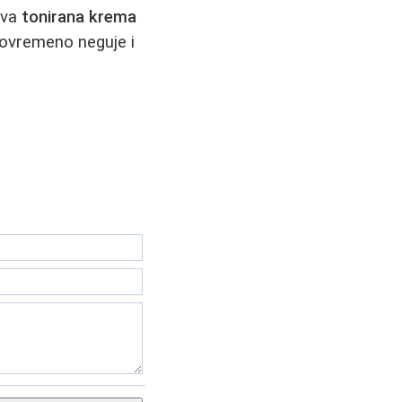
ava
tonirana krema
stovremeno neguje i