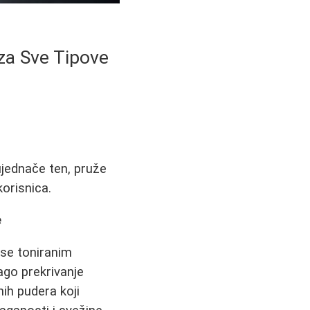
za Sve Tipove
ujednače ten, pruže
korisnica.
e
e se toniranim
ago prekrivanje
ih pudera koji