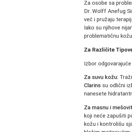
Za osobe sa prob
Dr. Wolff Anefug S
već i pružaju terapi
Iako su njihove nij
problematičnu kožu
Za Različite Tipov
Izbor odgovarajuć
Za suvu kožu:
Traži
Clarins
su odlični i
nanesete hidratantn
Za masnu i mešovit
koji neće zapušiti p
kožu i kontrolišu s