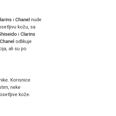
larins
i
Chanel
nude
setljivu kožu, sa
Shiseido
i
Clarins
Chanel
odlikuje
ja, ali su po
nike. Korisnice
utim, neke
setljive kože.