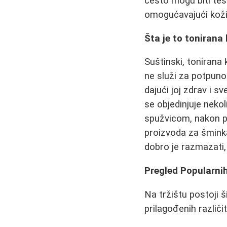
često mogu biti teš
omogućavajući koži
Šta je to tonirana 
Suštinski, tonirana
ne služi za potpuno
dajući joj zdrav i 
se objedinjuje neko
spužvicom, nakon 
proizvoda za šminka
dobro je razmazati,
Pregled Popularnih
Na tržištu postoji 
prilagođenih različi