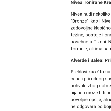
Nivea Tonirane Kr
Nivea nudi nekoliko 
"Bronze", kao i
Nive
zadovoljne klasično
težine, postoje i o
posebno u T-zoni.
N
formule, ali ima sa
Alverde i Balea: P
Breldovi kao što s
cene i prirodnog sa
pohvale zbog dobre 
nijansa može biti p
povoljne opcije, ali 
ne odgovara po boji