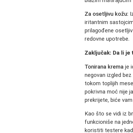
blažim matirajućim
Za osetljivu kožu:
I
iritantnim sastojci
prilagođene osetlji
redovne upotrebe.
Zaključak: Da li j
Tonirana krema
je 
negovan izgled bez
tokom toplijih mese
pokrivna moć nije j
prekrijete, biće vam
Kao što se vidi iz b
funkcioniše na jedn
koristiti testere ka