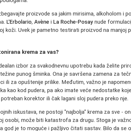
 podlogama.
zbegavajte proizvode sa jakim mirisima, alkoholom i po
ma.
L'Erbolario
,
Avène
i
La Roche-Posay
nude formulaci
voj koži. Uvek je pametno testirati proizvod na manjoj 
e tonirana krema za vas?
idealan izbor za svakodnevnu upotrebu kada želite prir
 težine punog šminka. Ona je savršena zamena za tečn
ci ili za opuštenije prilike. Međutim, važno je napomen
aka kao kod pudera, pa ako imate veće nedostatke koje
 potreban korektor ili čak lagani sloj pudera preko nje.
rojnih iskustava, ne postoji "najbolja" krema za sve - o
oj osobi, može biti katastrofa za drugu. Stoga je važn
da god je to moguće i pažljivo čitati sastav. Bilo da se 