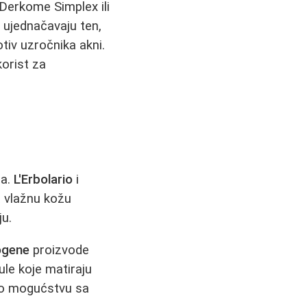
 Derkome Simplex ili
 ujednačavaju ten,
otiv uzročnika akni.
korist za
ma.
L'Erbolario
i
a vlažnu kožu
ju.
gene
proizvode
le koje matiraju
 po mogućstvu sa