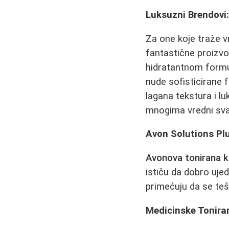
Luksuzni Brendovi: 
Za one koje traže v
fantastične proizv
hidratantnom formul
nude sofisticirane f
lagana tekstura i lu
mnogima vredni sva
Avon Solutions Pl
Avonova tonirana 
ističu da dobro uje
primećuju da se teš
Medicinske Tonir