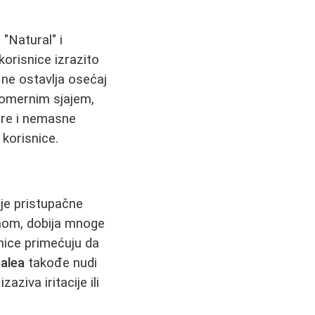
"Natural" i
orisnice izrazito
ne ostavlja osećaj
ekomernim sjajem,
ure i nemasne
 korisnice.
je pristupačne
mom, dobija mnoge
nice primećuju da
alea
takođe nudi
aziva iritacije ili