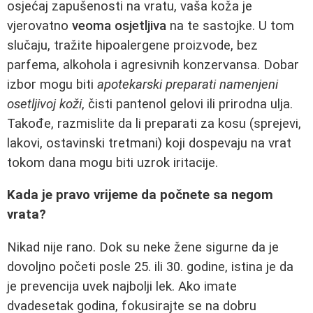
osjećaj zapušenosti na vratu, vaša koža je
vjerovatno
veoma osjetljiva
na te sastojke. U tom
slučaju, tražite hipoalergene proizvode, bez
parfema, alkohola i agresivnih konzervansa. Dobar
izbor mogu biti
apotekarski preparati namenjeni
osetljivoj koži
, čisti pantenol gelovi ili prirodna ulja.
Takođe, razmislite da li preparati za kosu (sprejevi,
lakovi, ostavinski tretmani) koji dospevaju na vrat
tokom dana mogu biti uzrok iritacije.
Kada je pravo vrijeme da počnete sa negom
vrata?
Nikad nije rano. Dok su neke žene sigurne da je
dovoljno početi posle 25. ili 30. godine, istina je da
je prevencija uvek najbolji lek. Ako imate
dvadesetak godina, fokusirajte se na dobru