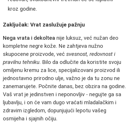
kroz godine.
Zaključak: Vrat zaslužuje pažnju
Nega vrata i dekoltea
nije luksuz, već nužan deo
kompletne negre kože. Ne zahtjeva nužno
skupocene proizvode, već
svesnost, redovnost i
pravilnu tehniku
. Bilo da odlučite da koristite svoju
omiljenu kremu za lice, specijalizovani proizvod ili
jednostavno prirodno ulje, važno je da tu zonu ne
zanemarujete. Počnite danas, bez obzira na godine.
Vaš vrat je jedinstven i neponovljiv - negujte ga sa
ljubavlju, i on će vam dugo vraćati mladalačkim i
zdravim izgledom, dopunjujući lepotu vašeg
osmijeha i sjajnih očiju.