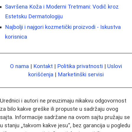
Savršena Koža i Moderni Tretmani: Vodič kroz
Estetsku Dermatologiju
Najbolji i najgori kozmetički proizvodi - Iskustva
korisnica
O nama
|
Kontakt
|
Politika privatnosti
|
Uslovi
korišćenja
|
Marketinški servisi
Urednici i autori ne preuzimaju nikakvu odgovornost
za bilo kakve greške ili propuste u sadržaju ovog
sajta. Informacije sadržane na ovom sajtu pružaju se
u stanju „takvom kakve jesu“, bez garancija u pogledu