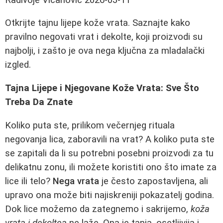
Otkrijte tajnu lijepe kože vrata. Saznajte kako
pravilno negovati vrat i dekolte, koji proizvodi su
najbolji, i zašto je ova nega ključna za mladalački
izgled.
Tajna Lijepe i Njegovane Kože Vrata: Sve Što
Treba Da Znate
Koliko puta ste, prilikom večernjeg rituala
negovanja lica, zaboravili na vrat? A koliko puta ste
se zapitali da li su potrebni posebni proizvodi za tu
delikatnu zonu, ili možete koristiti ono što imate za
lice ili telo?
Nega vrata
je često zapostavljena, ali
upravo ona može biti najiskreniji pokazatelj godina.
Dok lice možemo da zategnemo i sakrijemo,
koža
vrata i dekoltea
ne laže. Ona je tanja, osetljivija i