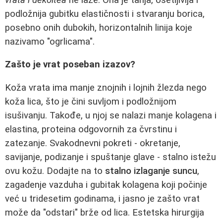
podložnija gubitku elastičnosti i stvaranju borica,
posebno onih dubokih, horizontalnih linija koje
nazivamo "ogrlicama".
Zašto je vrat poseban izazov?
Koža vrata ima manje znojnih i lojnih žlezda nego
koža lica, što je čini suvljom i podložnijom
isušivanju. Takođe, u njoj se nalazi manje kolagena i
elastina, proteina odgovornih za čvrstinu i
zatezanje. Svakodnevni pokreti - okretanje,
savijanje, podizanje i spuštanje glave - stalno istežu
ovu kožu. Dodajte na to
stalno izlaganje suncu
,
zagadenje vazduha i gubitak kolagena koji počinje
već u tridesetim godinama, i jasno je zašto vrat
može da "odstari" brže od lica. Estetska hirurgija