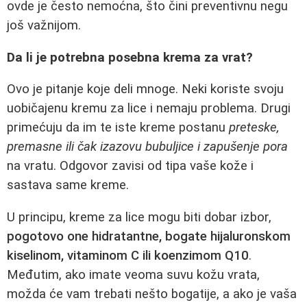
ovde je često nemoćna, što čini preventivnu negu
još važnijom.
Da li je potrebna posebna krema za vrat?
Ovo je pitanje koje deli mnoge. Neki koriste svoju
uobičajenu kremu za lice i nemaju problema. Drugi
primećuju da im te iste kreme postanu
preteske,
premasne ili čak izazovu bubuljice i zapušenje pora
na vratu. Odgovor zavisi od tipa vaše kože i
sastava same kreme.
U principu, kreme za lice mogu biti dobar izbor,
pogotovo one hidratantne, bogate hijaluronskom
kiselinom, vitaminom C ili koenzimom Q10
.
Međutim, ako imate veoma suvu kožu vrata,
možda će vam trebati nešto bogatije, a ako je vaša