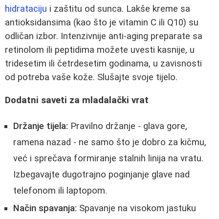
hidrataciju
i zaštitu od sunca. Lakše kreme sa
antioksidansima (kao što je vitamin C ili Q10) su
odličan izbor. Intenzivnije anti-aging preparate sa
retinolom ili peptidima možete uvesti kasnije, u
tridesetim ili četrdesetim godinama, u zavisnosti
od potreba vaše kože. Slušajte svoje tijelo.
Dodatni saveti za mladalački vrat
Držanje tijela:
Pravilno držanje - glava gore,
ramena nazad - ne samo što je dobro za kičmu,
već i sprečava formiranje stalnih linija na vratu.
Izbegavajte dugotrajno poginjanje glave nad
telefonom ili laptopom.
Način spavanja:
Spavanje na visokom jastuku