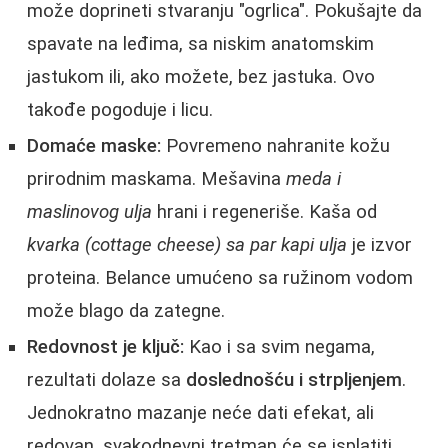
može doprineti stvaranju "ogrlica". Pokušajte da
spavate na leđima, sa niskim anatomskim
jastukom ili, ako možete, bez jastuka. Ovo
takođe pogoduje i licu.
Domaće maske:
Povremeno nahranite kožu
prirodnim maskama. Mešavina
meda i
maslinovog ulja
hrani i regeneriše. Kaša od
kvarka (cottage cheese) sa par kapi ulja
je izvor
proteina. Belance umućeno sa ružinom vodom
može blago da zategne.
Redovnost je ključ:
Kao i sa svim negama,
rezultati dolaze sa
doslednošću i strpljenjem
.
Jednokratno mazanje neće dati efekat, ali
redovan, svakodnevni tretman će se isplatiti