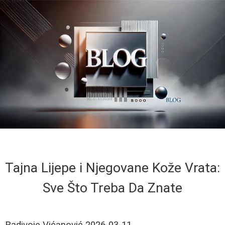
Tajna Lijepe i Njegovane Kože Vrata:
Sve Što Treba Da Znate
Radivoje Vićanović
2026-03-11