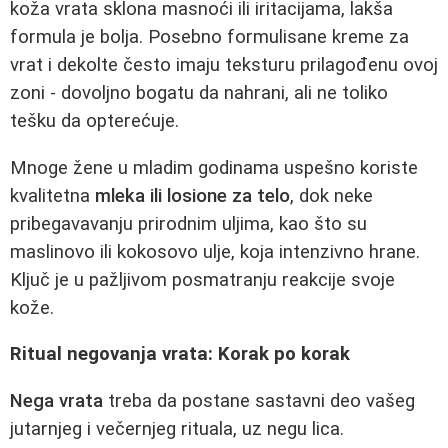
koža vrata sklona masnoći ili iritacijama, lakša
formula je bolja. Posebno formulisane kreme za
vrat i dekolte često imaju teksturu prilagođenu ovoj
zoni - dovoljno bogatu da nahrani, ali ne toliko
tešku da opterećuje.
Mnoge žene u mladim godinama uspešno koriste
kvalitetna
mleka ili losione za telo
, dok neke
pribegavavanju prirodnim uljima, kao što su
maslinovo ili kokosovo ulje, koja intenzivno hrane.
Ključ je u pažljivom posmatranju reakcije svoje
kože.
Ritual negovanja vrata: Korak po korak
Nega vrata
treba da postane sastavni deo vašeg
jutarnjeg i večernjeg rituala, uz negu lica.