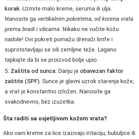
korak
. Uzmite malo kreme, seruma ili ulja.
Nanosite ga
vertikalnim pokretima, od korena vrata
prema bradi i vilicama
. Nikako ne vučite kožu
nadole! Ovi pokreti pomažu drenaži limfe i
suprotstavljaju se sili zemljine teže. Lagano
tapkajte da bi se proizvod bolje upio.
Zaštita od sunca:
Danju je
obavezan faktor
zaštite (SPF)
. Sunce je glavni uzrok starenja kože,
a vrat je konstantno izložen. Nanosite ga
svakodnevno, bez izuzetka.
Šta raditi sa osjetljivom kožom vrata?
Ako vam kreme za lice izazivaju iritaciju, bubuljice ili