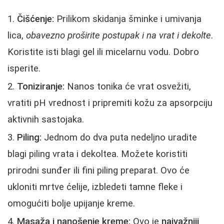
Čišćenje:
Prilikom skidanja šminke i umivanja
lica,
obavezno proširite postupak i na vrat i dekolte
.
Koristite isti blagi gel ili micelarnu vodu. Dobro
isperite.
Toniziranje:
Nanos tonika će vrat osvežiti,
vratiti pH vrednost i pripremiti kožu za apsorpciju
aktivnih sastojaka.
Piling:
Jednom do dva puta nedeljno uradite
blagi piling vrata i dekoltea. Možete koristiti
prirodni sunđer ili fini piling preparat. Ovo će
ukloniti mrtve ćelije, izbledeti tamne fleke i
omogućiti bolje upijanje kreme.
Masaža i nanošenje kreme:
Ovo je
najvažniji