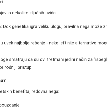
zi
javilo nekoliko ključnih uvida:
:
Dok genetika igra veliku ulogu, pravilna nega može z
u uvek najbolje rešenje - neke jeftinije alternative mog
ge smatraju da su ovi tretmani jedini način za "ispegl
prirodniji pristup
na?
etskih benefita, redovna nega:
pouzdanje