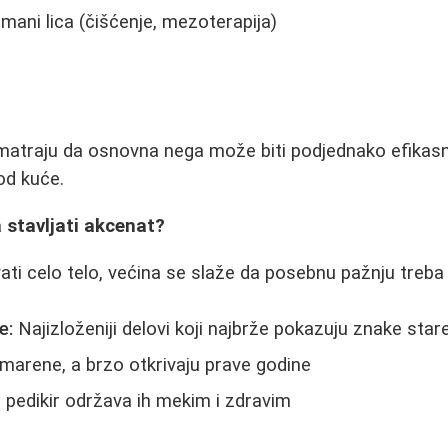
tmani lica (čišćenje, mezoterapija)
traju da osnovna nega može biti podjednako efikasn
od kuće.
a stavljati akcenat?
ati celo telo, većina se slaže da posebnu pažnju treba 
e:
Najizloženiji delovi koji najbrže pokazuju znake star
arene, a brzo otkrivaju prave godine
pedikir održava ih mekim i zdravim