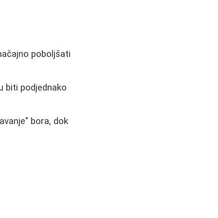
načajno poboljšati
u biti podjednako
avanje" bora, dok