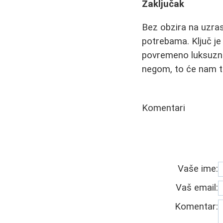
Zaključak
Bez obzira na uzras
potrebama. Ključ je
povremeno luksuzne.
negom, to će nam tel
Komentari
Vaše ime:
Vaš email:
Komentar: