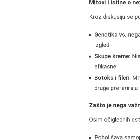
Mitovi i istine o ne
Kroz diskusiju se po
Genetika vs. nega
izgled
Skupe kreme:
Nis
efikasne
Botoks i fileri:
Mno
druge preferiraju 
Zašto je nega važ
Osim očiglednih est
Poboljšava samo