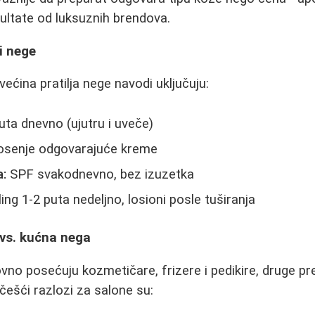
zultate od luksuznih brendova.
i nege
 većina pratilja nege navodi uključuju:
uta dnevno (ujutru i uveče)
senje odgovarajuće kreme
a:
SPF svakodnevno, bez izuzetka
ling 1-2 puta nedeljno, losioni posle tuširanja
 vs. kućna nega
no posećuju kozmetičare, frizere i pedikire, druge pref
ešći razlozi za salone su: