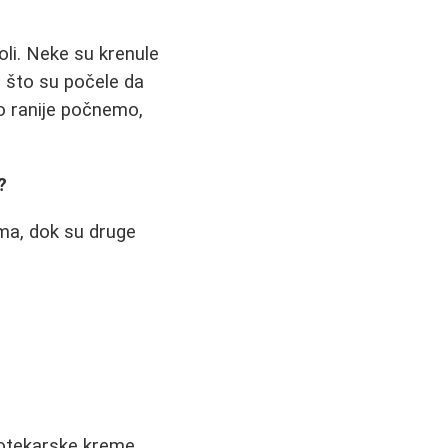
oli. Neke su krenule
n što su počele da
to ranije počnemo,
?
ima, dok su druge
potekarske kreme