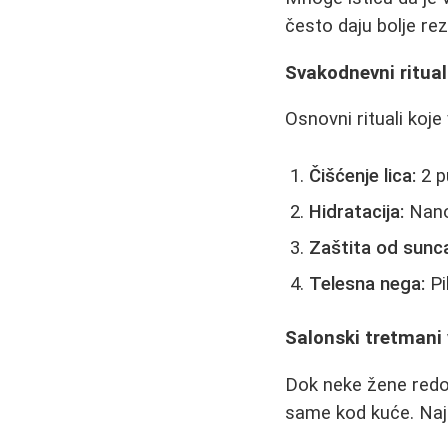
često daju bolje re
Svakodnevni ritual
Osnovni rituali koje
Čišćenje lica:
2 p
Hidratacija:
Nano
Zaštita od sunc
Telesna nega:
Pi
Salonski tretmani
Dok neke žene redov
same kod kuće. Najč