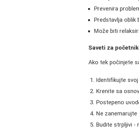
Prevenira proble
Predstavlja oblik 
Može biti relaksir
Saveti za početnik
Ako tek počinjete s
Identifikujte svo
Krenite sa osnov
Postepeno uvodej
Ne zanemarujte i
Budite strpljivi 