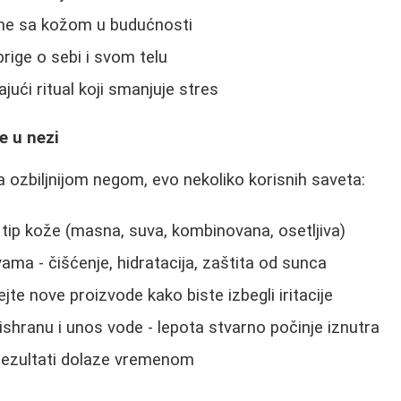
me sa kožom u budućnosti
brige o sebi i svom telu
ajući ritual koji smanjuje stres
e u nezi
a ozbiljnijom negom, evo nekoliko korisnih saveta:
j tip kože (masna, suva, kombinovana, osetljiva)
ama - čišćenje, hidratacija, zaštita od sunca
te nove proizvode kako biste izbegli iritacije
shranu i unos vode - lepota stvarno počinje iznutra
- rezultati dolaze vremenom