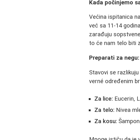
Kada počinjemo s
Većina ispitanica n
već sa 11-14 godina
zarađuju sopstvene 
to će nam telo biti z
Preparati za negu
Stavovi se razlikuj
verné određenim bre
Za lice:
Eucerin, 
Za telo:
Nivea mle
Za kosu:
Šamponi 
Mnoge ističu da je