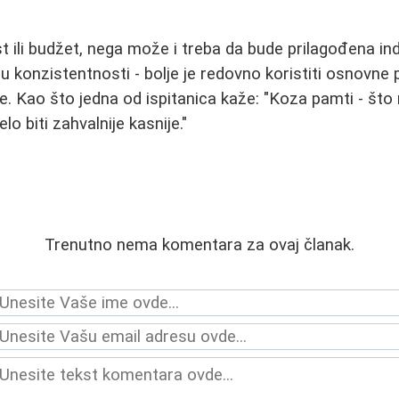
t ili budžet, nega može i treba da bude prilagođena in
 u konzistentnosti - bolje je redovno koristiti osnovne
 Kao što jedna od ispitanica kaže: "Koza pamti - što
o biti zahvalnije kasnije."
Trenutno nema komentara za ovaj članak.