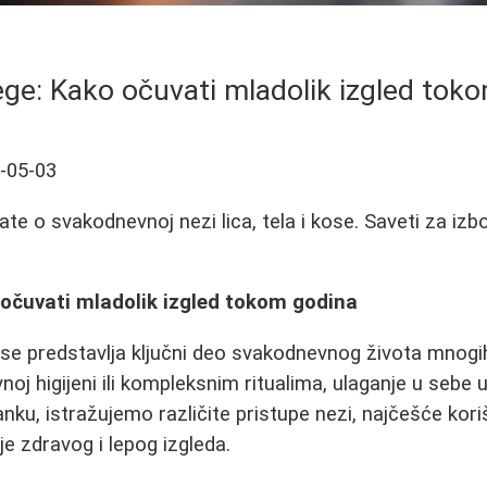
nege: Kako očuvati mladolik izgled tok
-05-03
te o svakodnevnoj nezi lica, tela i kose. Saveti za izbor
 očuvati mladolik izgled tokom godina
ose predstavlja ključni deo svakodnevnog života mnogi
vnoj higijeni ili kompleksnim ritualima, ulaganje u sebe
nku, istražujemo različite pristupe nezi, najčešće kori
e zdravog i lepog izgleda.