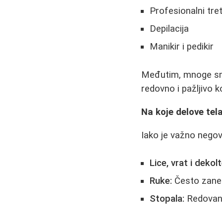
Profesionalni tre
Depilacija
Manikir i pedikir
Međutim, mnoge sma
redovno i pažljivo k
Na koje delove tel
Iako je važno negov
Lice, vrat i dekolt
Ruke:
Često zanem
Stopala:
Redovan 