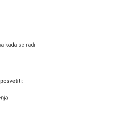
a kada se radi
posvetiti:
enja