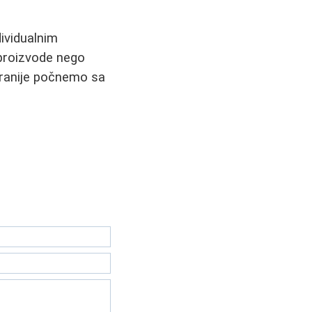
dividualnim
 proizvode nego
 ranije počnemo sa