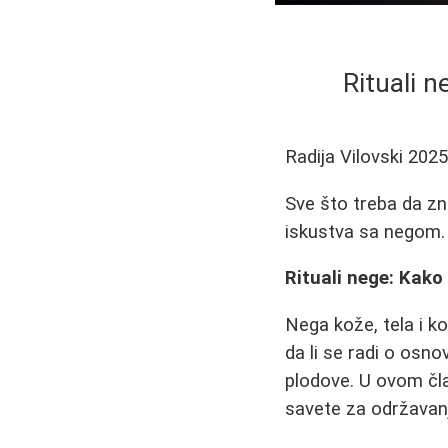
Rituali 
Radija Vilovski
2025
Sve što treba da zna
iskustva sa negom.
Rituali nege: Kako
Nega kože, tela i k
da li se radi o osno
plodove. U ovom čla
savete za održavanj