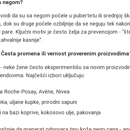
a negom?
avodi da su sa negom počele u pubertetu ili srednjoj šk
, dok su druge počele ozbiljnije da se neguju tek nako
pare. Ključni motiv je često želja za prevencijom - "š
ahvalnije kasnije".
: Česta promena ili vernost proverenim proizvodima
u - neke žene često eksperimentišu sa novim proizvod
ndovima. Najčešći izbori uključuju:
La Roche-Posay, Avène, Nivea
ka, uljane kupke, prirodni sapuni
na bazi koprive, kokosovo ulje, pakovanja
 važnije da preparat odgovara tipu kože nego cena - a