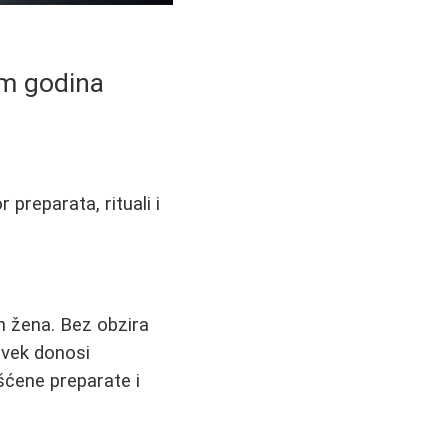
om godina
 preparata, rituali i
h žena. Bez obzira
 uvek donosi
šćene preparate i