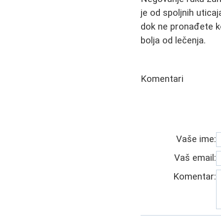
je od spoljnih utica
dok ne pronađete ko
bolja od lečenja.
Komentari
Vaše ime:
Vaš email:
Komentar: