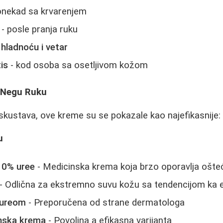
onekad sa krvarenjem
- posle pranja ruku
 hladnoću i vetar
is
- kod osoba sa osetljivom kožom
 Negu Ruku
skustava, ove kreme su se pokazale kao najefikasnije:
u
 10% uree
- Medicinska krema koja brzo oporavlja ošt
- Odlična za ekstremno suvu kožu sa tendencijom ka
 ureom
- Preporučena od strane dermatologa
inska krema
- Povoljna a efikasna varijanta