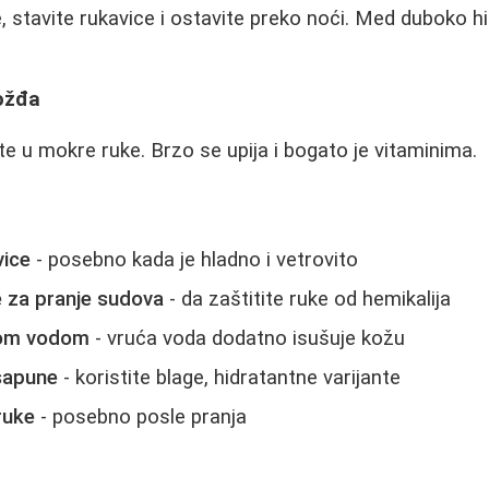
, stavite rukavice i ostavite preko noći. Med duboko hi
rožđa
jte u mokre ruke. Brzo se upija i bogato je vitaminima.
vice
- posebno kada je hladno i vetrovito
e za pranje sudova
- da zaštitite ruke od hemikalija
kom vodom
- vruća voda dodatno isušuje kožu
sapune
- koristite blage, hidratantne varijante
ruke
- posebno posle pranja