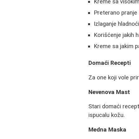
Kreme sa visokim
Preterano pranje 
Izlaganje hladnoć
Korišćenje jakih h
Kreme sa jakim p
Domaći Recepti
Za one koji vole pri
Nevenova Mast
Stari domaći recept
ispucalu kožu.
Medna Maska