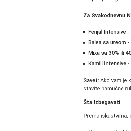
Za Svakodnevnu 
Fenjal Intensive
- 
Balea sa ureom
- 
Mixa sa 30% ili 4
Kamill Intensive
-
Savet:
Ako vam je k
stavite pamučne ru
Šta Izbegavati
Prema iskustvima, o