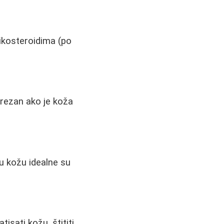
tikosteroidima (po
oprezan ako je koža
u kožu idealne su
isati kožu, štititi