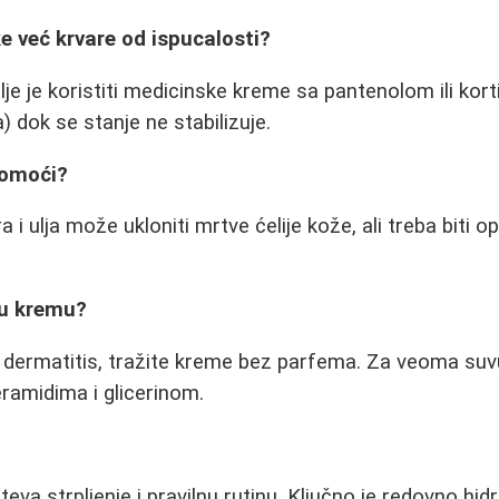
ke već krvare od ispucalosti?
lje je koristiti medicinske kreme sa pantenolom ili kor
 dok se stanje ne stabilizuje.
pomoći?
ra i ulja može ukloniti mrtve ćelije kože, ali treba biti 
vu kremu?
 dermatitis, tražite kreme bez parfema. Za veoma suv
ramidima i glicerinom.
va strpljenje i pravilnu rutinu. Ključno je redovno hidrat