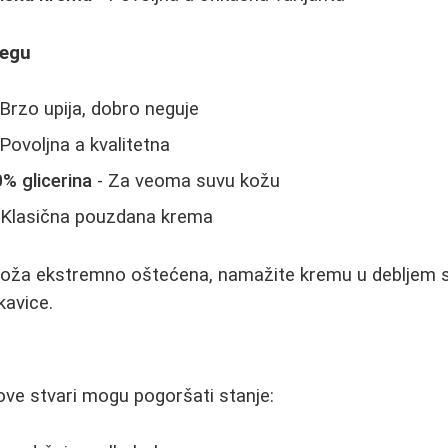
Negu
Brzo upija, dobro neguje
Povoljna a kvalitetna
0% glicerina
- Za veoma suvu kožu
 Klasična pouzdana krema
oža ekstremno oštećena, namažite kremu u debljem sl
kavice.
ve stvari mogu pogoršati stanje: