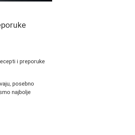
reporuke
recepti i preporuke
avaju, posebno
 smo najbolje