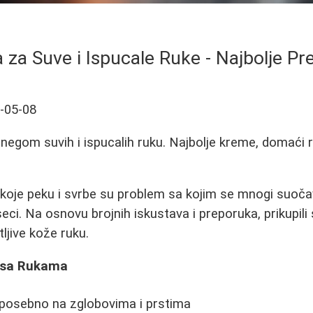
 za Suve i Ispucale Ruke - Najbolje P
-05-08
a negom suvih i ispucalih ruku. Najbolje kreme, domaći 
 koje peku i svrbe su problem sa kojim se mnogi suoč
eci. Na osnovu brojnih iskustava i preporuka, prikupili
ljive kože ruku.
i sa Rukama
posebno na zglobovima i prstima