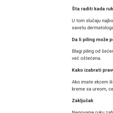
Šta raditi kada ru
U tom slučaju najbo
savetu dermatologa)
Da li piling može 
Blagi piling od šeće
već oštećena.
Kako izabrati pra
Ako imate ekcem ili
kreme sa ureom, ce
Zaključak
Negovanje ruku zahte