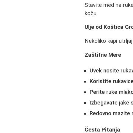
Stavite med na ruke
kožu.
Ulje od Koštica G
Nekoliko kapi utrlja
Zaštitne Mere
Uvek nosite ruka
Koristite rukavic
Perite ruke mla
Izbegavate jake 
Redovno mazite 
Česta Pitanja