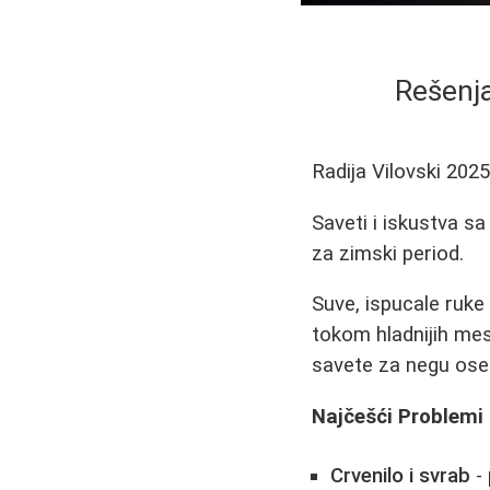
Rešenja
Radija Vilovski
2025
Saveti i iskustva s
za zimski period.
Suve, ispucale ruke
tokom hladnijih mes
savete za negu oset
Najčešći Problem
Crvenilo i svrab
- 