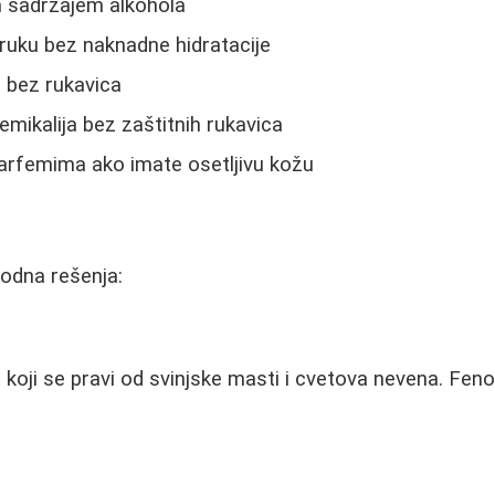
 sadržajem alkohola
ruku bez naknadne hidratacije
i bez rukavica
emikalija bez zaštitnih rukavica
arfemima ako imate osetljivu kožu
rodna rešenja:
 koji se pravi od svinjske masti i cvetova nevena. Fen