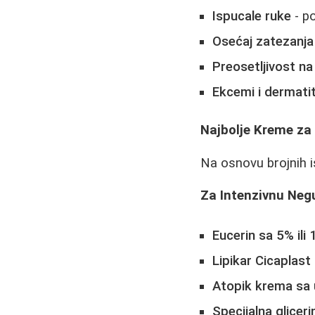
Ispucale ruke
- p
Osećaj zatezanja
Preosetljivost na
Ekcemi i dermatit
Najbolje Kreme za
Na osnovu brojnih i
Za Intenzivnu Neg
Eucerin sa 5% ili
Lipikar Cicaplast
Atopik krema sa
Specijalna glicer