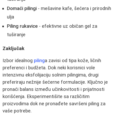
Domaći pilingi
- mešavine kafe, šećera i prirodnih
ulja
Piling rukavice
- efektivne uz običan gel za
tuširanje
Zaključak
Izbor idealnog
piling
a zavisi od tipa kože, ličnih
preferenci i budžeta. Dok neki korisnici vole
intenzivnu eksfolijaciju solnim pilingima, drugi
preferiraju nežnije šećerne formulacije. Ključno je
pronaći balans između učinkovitosti i prijatnosti
korišćenja. Eksperimentišite sa različitim
proizvodima dok ne pronađete savršeni piling za
vaše potrebe.