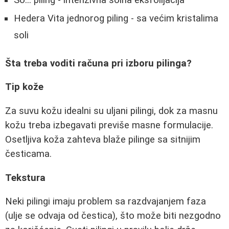
So... piling - intenzivna solna eksfolijacija
Hedera Vita jednorog piling - sa većim kristalima
soli
Šta treba voditi računa pri izboru pilinga?
Tip kože
Za suvu kožu idealni su uljani pilingi, dok za masnu
kožu treba izbegavati previše masne formulacije.
Osetljiva koža zahteva blaže pilinge sa sitnijim
česticama.
Tekstura
Neki pilingi imaju problem sa razdvajanjem faza
(ulje se odvaja od čestica), što može biti nezgodno