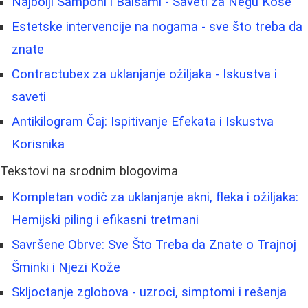
Najbolji Šamponi i Balsami - Saveti za Negu Kose
Estetske intervencije na nogama - sve što treba da
znate
Contractubex za uklanjanje ožiljaka - Iskustva i
saveti
Antikilogram Čaj: Ispitivanje Efekata i Iskustva
Korisnika
Tekstovi na srodnim blogovima
Kompletan vodič za uklanjanje akni, fleka i ožiljaka:
Hemijski piling i efikasni tretmani
Savršene Obrve: Sve Što Treba da Znate o Trajnoj
Šminki i Njezi Kože
Skljoctanje zglobova - uzroci, simptomi i rešenja