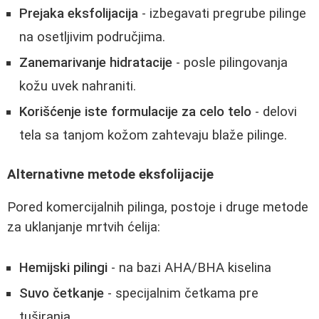
Prejaka eksfolijacija
- izbegavati pregrube pilinge
na osetljivim područjima.
Zanemarivanje hidratacije
- posle pilingovanja
kožu uvek nahraniti.
Korišćenje iste formulacije za celo telo
- delovi
tela sa tanjom kožom zahtevaju blaže pilinge.
Alternativne metode eksfolijacije
Pored komercijalnih pilinga, postoje i druge metode
za uklanjanje mrtvih ćelija:
Hemijski pilingi
- na bazi AHA/BHA kiselina
Suvo četkanje
- specijalnim četkama pre
tuširanja