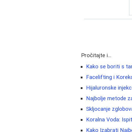
Pročitajte i...
Kako se boriti s t
Facelifting i Korekc
Hijaluronske injekc
Najbolje metode za
Skljocanje zglobov
Koralna Voda: Ispit
Kako Izabrati Najb