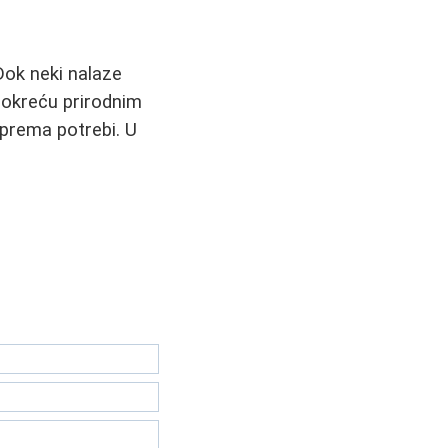
Dok neki nalaze
 okreću prirodnim
n prema potrebi. U