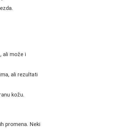
lezda.
 ali može i
a, ali rezultati
iranu kožu.
nih promena. Neki