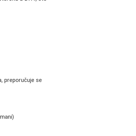
, preporučuje se
tmani)