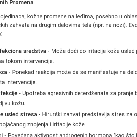
žnih Promena
ojedinaca, kožne promene na leđima, posebno u oblas
ških zahvata na drugim delovima tela (npr. na nozi). Ev
:
nfekciona sredstva
- Može doći do iritacije kože usled 
a tokom intervencije.
oza
- Ponekad reakcija može da se manifestuje na del
a intervencije.
nfekcije
- Upotreba agresivnih deterdženata za pranje 
ljivu kožu.
e usled stresa
- Hirurški zahvat predstavlja stres za 
ojačanog znojenja i iritacije kože.
ri
- Povećana aktivnost androgenih hormona (kao što 