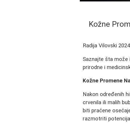
Kožne Prome
Radija Vilovski
2024
Saznajte šta može i
prirodne i medicin
Kožne Promene Nako
Nakon određenih hir
crvenila ili malih 
biti praćene osećaj
razmotriti potencija