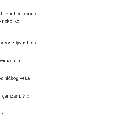
ti lopatica, mogu
o nekoliko
preosetljivosti na
ovima tela
bolničkog veša
organizam, što
je