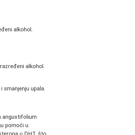
eđeni alkohol.
 razređeni alkohol.
a i smanjenju upala.
um angustifolium
ogu pomoći u
sterona u DHT, što