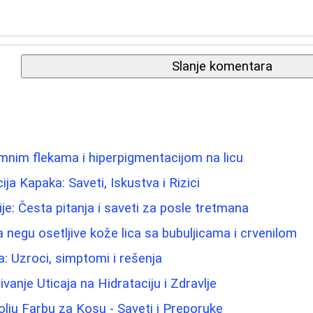
Slanje komentara
amnim flekama i hiperpigmentacijom na licu
ija Kapaka: Saveti, Iskustva i Rizici
ije: Česta pitanja i saveti za posle tretmana
 negu osetljive kože lica sa bubuljicama i crvenilom
a: Uzroci, simptomi i rešenja
ivanje Uticaja na Hidrataciju i Zdravlje
olju Farbu za Kosu - Saveti i Preporuke