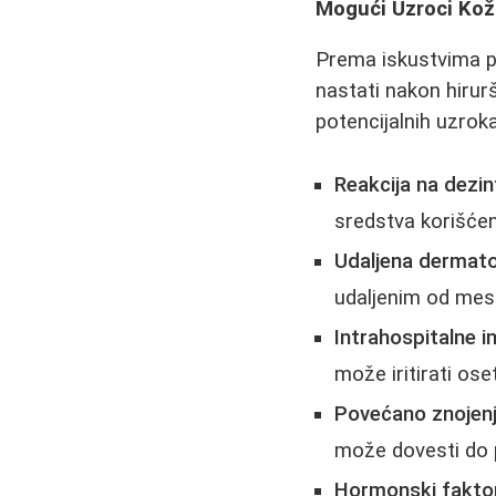
Mogući Uzroci Ko
Prema iskustvima p
nastati nakon hirur
potencijalnih uzroka
Reakcija na dezi
sredstva korišćen
Udaljena dermat
udaljenim od mest
Intrahospitalne i
može iritirati oset
Povećano znojenj
može dovesti do p
Hormonski fakto