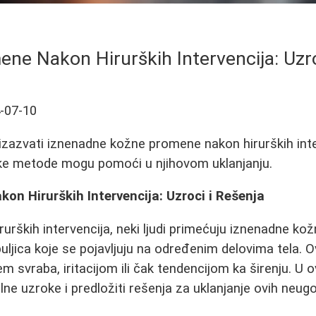
ne Nakon Hirurških Intervencija: Uzro
-07-10
zazvati iznenadne kožne promene nakon hirurških inter
ske metode mogu pomoći u njihovom uklanjanju.
n Hirurških Intervencija: Uzroci i Rešenja
urških intervencija, neki ljudi primećuju iznenadne k
bubuljica koje se pojavljuju na određenim delovima tela
em svraba, iritacijom ili čak tendencijom ka širenju. 
lne uzroke i predložiti rešenja za uklanjanje ovih neug