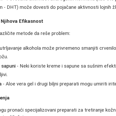
n - DHT) može dovesti do pojačane aktivnosti lojnih ž
 Njihova Efikasnost
azličite metode da reše problem:
trljavanje alkohola može privremeno smanjiti crvenilo,
kožu.
i sapuni
- Neki koriste kreme i sapune sa sušnim efektim
ivi.
a
- Aloe vera gel i drugi biljni preparati mogu umiriti irit
enja
 pronaći specijalizovani preparati za tretiranje kož