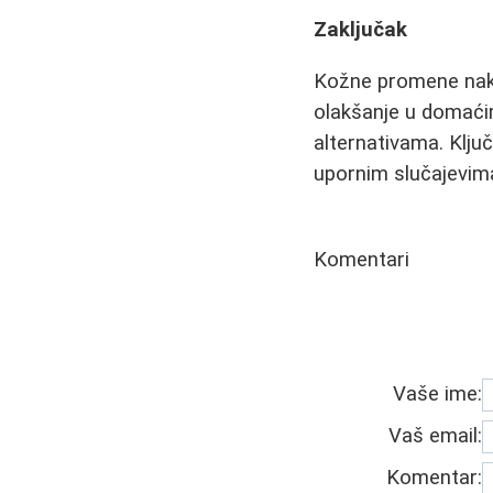
Zaključak
Kožne promene nakon
olakšanje u domaći
alternativama. Ključ
upornim slučajevima
Komentari
Vaše ime:
Vaš email:
Komentar: