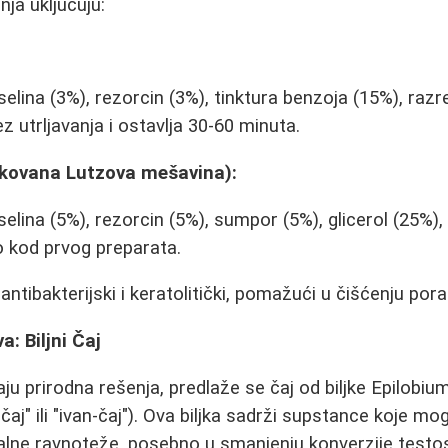
ja uključuju:
kiselina (3%), rezorcin (3%), tinktura benzoja (15%), razr
 utrljavanja i ostavlja 30-60 minuta.
ikovana Lutzova mešavina):
kiselina (5%), rezorcin (5%), sumpor (5%), glicerol (25%),
o kod prvog preparata.
 antibakterijski i keratolitički, pomažući u čišćenju por
a: Biljni Čaj
aju prirodna rešenja, predlaže se čaj od biljke Epilobi
 čaj" ili "ivan-čaj"). Ova biljka sadrži supstance koje m
alne ravnoteže, posebno u smanjenju konverzije testo