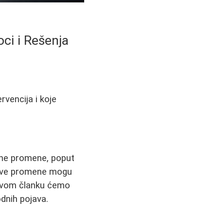
ci i Rešenja
vencija i koje
ožne promene, poput
. Ove promene mogu
U ovom članku ćemo
odnih pojava.