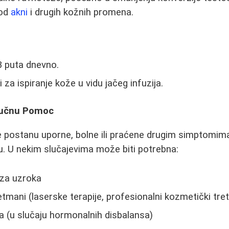
kod
akni
i drugih kožnih promena.
-3 puta dnevno.
i za ispiranje kože u vidu jačeg infuzija.
ručnu Pomoc
postanu uporne, bolne ili praćene drugim simptomima
. U nekim slučajevima može biti potrebna:
oza uzroka
etmani (laserske terapije, profesionalni kozmetički tre
a (u slučaju hormonalnih disbalansa)