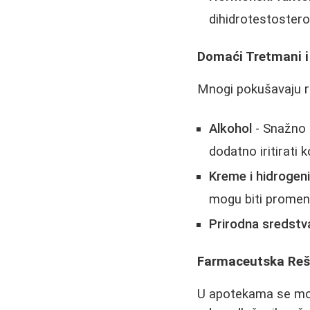
dihidrotestostero
Domaći Tretmani i
Mnogi pokušavaju r
Alkohol
- Snažno u
dodatno iritirati 
Kreme i hidrogen
mogu biti promenlj
Prirodna sredstv
Farmaceutska Reš
U apotekama se mogu