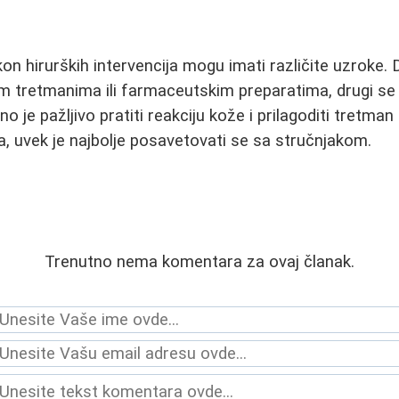
 hirurških intervencija mogu imati različite uzroke. 
m tretmanima ili farmaceutskim preparatima, drugi se
no je pažljivo pratiti reakciju kože i prilagoditi tretma
, uvek je najbolje posavetovati se sa stručnjakom.
Trenutno nema komentara za ovaj članak.