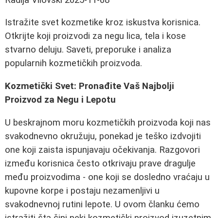
Istražite svet kozmetike kroz iskustva korisnica.
Otkrijte koji proizvodi za negu lica, tela i kose
stvarno deluju. Saveti, preporuke i analiza
popularnih kozmetičkih proizvoda.
Kozmetički Svet: Pronađite Vaš Najbolji
Proizvod za Negu i Lepotu
U beskrajnom moru kozmetičkih proizvoda koji nas
svakodnevno okružuju, ponekad je teško izdvojiti
one koji zaista ispunjavaju očekivanja. Razgovori
između korisnica često otkrivaju prave dragulje
među proizvodima - one koji se dosledno vraćaju u
kupovne korpe i postaju nezamenljivi u
svakodnevnoj rutini lepote. U ovom članku ćemo
istražiti šta čini neki kozmetički proizvod izuzetnim,