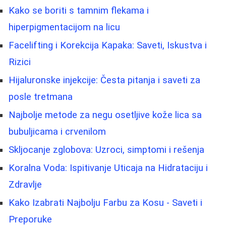
Kako se boriti s tamnim flekama i
hiperpigmentacijom na licu
Facelifting i Korekcija Kapaka: Saveti, Iskustva i
Rizici
Hijaluronske injekcije: Česta pitanja i saveti za
posle tretmana
Najbolje metode za negu osetljive kože lica sa
bubuljicama i crvenilom
Skljocanje zglobova: Uzroci, simptomi i rešenja
Koralna Voda: Ispitivanje Uticaja na Hidrataciju i
Zdravlje
Kako Izabrati Najbolju Farbu za Kosu - Saveti i
Preporuke