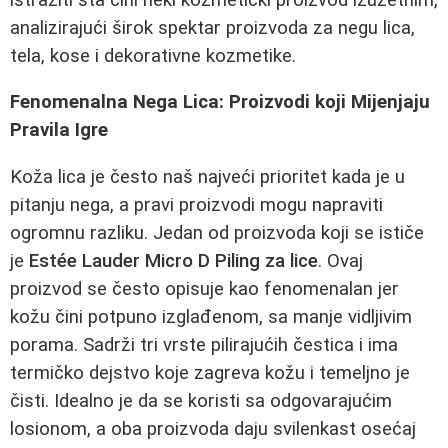
analizirajući širok spektar proizvoda za negu lica,
tela, kose i dekorativne kozmetike.
Fenomenalna Nega Lica: Proizvodi koji Mijenjaju
Pravila Igre
Koža lica je često naš najveći prioritet kada je u
pitanju negа, a pravi proizvodi mogu napraviti
ogromnu razliku. Jedan od proizvoda koji se ističe
je
Estée Lauder Micro D Piling za lice
. Ovaj
proizvod se često opisuje kao fenomenalan jer
kožu čini potpuno izglađenom, sa manje vidljivim
porama. Sadrži tri vrste pilirajućih čestica i ima
termičko dejstvo koje zagreva kožu i temeljno je
čisti. Idealno je da se koristi sa odgovarajućim
losionom, a oba proizvoda daju svilenkast osećaj