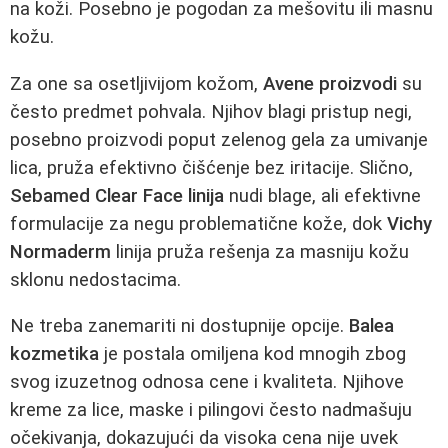
na koži. Posebno je pogodan za mešovitu ili masnu
kožu.
Za one sa osetljivijom kožom,
Avene proizvodi
su
često predmet pohvala. Njihov blagi pristup negi,
posebno proizvodi poput zelenog gela za umivanje
lica, pruža efektivno čišćenje bez iritacije. Slično,
Sebamed Clear Face linija
nudi blage, ali efektivne
formulacije za negu problematične kože, dok
Vichy
Normaderm
linija pruža rešenja za masniju kožu
sklonu nedostacima.
Ne treba zanemariti ni dostupnije opcije.
Balea
kozmetika
je postala omiljena kod mnogih zbog
svog izuzetnog odnosa cene i kvaliteta. Njihove
kreme za lice, maske i pilingovi često nadmašuju
očekivanja, dokazujući da visoka cena nije uvek