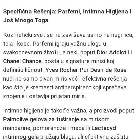
Specifična Rešenja: Parfemi, Intimna Higijena i
Još Mnogo Toga
Kozmetički svet se ne završava samo na negi lica,
tela i kose. Parfemi igraju važnu ulogu u
svakodnevnom životu, a neki, poput
Dior Addict
ili
Chanel Chance
, postaju signature mirisi koji
definišu ličnost.
Yves Rocher Pur Desir de Rose
nudi ne samo divan miris već i efektivna rešenja
kao što je kremasti antiperspirant koji sprečava
znojenje i ostavlja prijatan miris.
Intimna higijena je takođe važna, a proizvodi poput
Palmolive gelova za tuširanje
sa mirisom
mandarine, pomorandže i meda ili
Lactacyd
intimnog gela
pružaju blagu, ali efektivnu zaštitu.