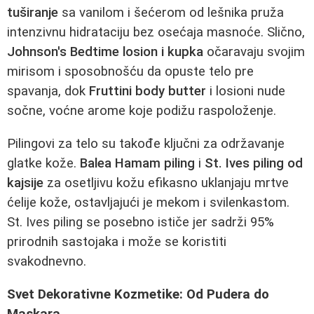
tuširanje
sa vanilom i šećerom od lešnika pruža
intenzivnu hidrataciju bez osećaja masnoće. Slično,
Johnson's Bedtime losion i kupka
očaravaju svojim
mirisom i sposobnošću da opuste telo pre
spavanja, dok
Fruttini body butter
i losioni nude
sočne, voćne arome koje podižu raspoloženje.
Pilingovi za telo su takođe ključni za održavanje
glatke kože.
Balea Hamam piling
i
St. Ives piling od
kajsije
za osetljivu kožu efikasno uklanjaju mrtve
ćelije kože, ostavljajući je mekom i svilenkastom.
St. Ives piling se posebno ističe jer sadrži 95%
prirodnih sastojaka i može se koristiti
svakodnevno.
Svet Dekorativne Kozmetike: Od Puderа do
Maskara