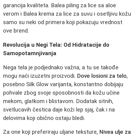
garancija kvaliteta. Balea piling za lice sa aloe
verom i Balea krema za lice za suvu i osetljivu kožu
samo su neki od primera koji pokazuju vrednost
ove brend.
Revolucija u Negi Tela: Od Hidratacije do
Samopotamnjivanja
Negа tela je podjednako važna, a tu se takođe
mogu naći izuzetni proizvodi.
Dove losioni za telo
,
posebno Silk Glow varijanta, konstantno dobijaju
pohvale zbog svoje sposobnosti da kožu učine
mekom, glatkom i blistavom. Dodatak sitnih,
svetlucavih čestica daje koži lep sjaj, čak i na
delovima koji obično ostaju bledi.
Za one koji preferiraju uljane teksture,
Nivea ulje za