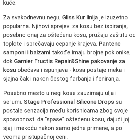
kuće.
Za svakodnevnu negu,
Gliss Kur linija
je izuzetno
popularna. Njihovi sprejevi za kosu bez ispiranja,
posebno onaj za oštećenu kosu, pružaju zaštitu od
toplote i sprečavaju cepanje krajeva.
Pantene
samponi i balzami
takođe imaju brojne poklonike,
dok
Garnier Fructis Repair&Shine pakovanje za
kosu
obećava i ispunjava - kosa postaje meka i
sjajna čak i nakon čestog farbanja i feniranja.
Posebno mesto u negi kose zauzimaju ulja i
serumi.
Stage Professional Silicone Drops
su
postale senzacija među korisnicama zbog svoje
sposobnosti da "spase" oštećenu kosu, dajući joj
sjaj i mekoću nakon samo jedne primene, a po
veoma pristupačnoj ceni.