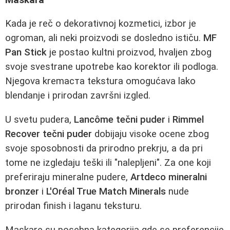
Kada je reč o dekorativnoj kozmetici, izbor je
ogroman, ali neki proizvodi se dosledno ističu.
MF
Pan Stick
je postao kultni proizvod, hvaljen zbog
svoje svestrane upotrebe kao korektor ili podloga.
Njegova kremaста tekstura omogućava lako
blendanje i prirodan završni izgled.
U svetu pudera,
Lancôme tečni puder
i
Rimmel
Recover tečni puder
dobijaju visoke ocene zbog
svoje sposobnosti da prirodno prekrju, a da pri
tome ne izgledaju teški ili "nalepljeni". Za one koji
preferiraju mineralne pudere,
Artdeco mineralni
bronzer
i
L'Oréal True Match Minerals
nude
prirodan finish i laganu teksturu.
Maskare su posebna kategorija gde se preferencije