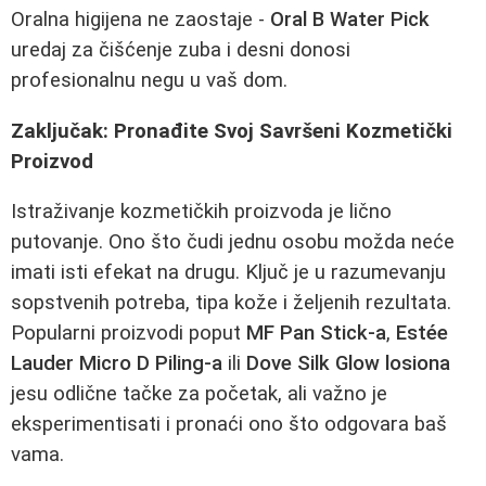
Oralna higijena ne zaostaje -
Oral B Water Pick
uredaj za čišćenje zuba i desni donosi
profesionalnu negu u vaš dom.
Zaključak: Pronađite Svoj Savršeni Kozmetički
Proizvod
Istraživanje kozmetičkih proizvoda je lično
putovanje. Ono što čudi jednu osobu možda neće
imati isti efekat na drugu. Ključ je u razumevanju
sopstvenih potreba, tipa kože i željenih rezultata.
Popularni proizvodi poput
MF Pan Stick-a
,
Estée
Lauder Micro D Piling-a
ili
Dove Silk Glow losiona
jesu odlične tačke za početak, ali važno je
eksperimentisati i pronaći ono što odgovara baš
vama.