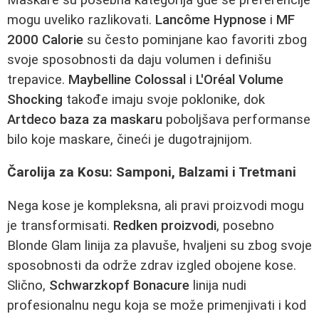
mogu uveliko razlikovati.
Lancôme Hypnose
i
MF
2000 Calorie
su često pominjane kao favoriti zbog
svoje sposobnosti da daju volumen i definišu
trepavice.
Maybelline Colossal
i
L'Oréal Volume
Shocking
takođe imaju svoje poklonike, dok
Artdeco baza za maskaru
poboljšava performanse
bilo koje maskare, čineći je dugotrajnijom.
Čarolija za Kosu: Samponi, Balzami i Tretmani
Negа kose je kompleksna, ali pravi proizvodi mogu
je transformisati.
Redken proizvodi
, posebno
Blonde Glam linija za plavuše, hvaljeni su zbog svoje
sposobnosti da održe zdrav izgled obojene kose.
Slično,
Schwarzkopf Bonacure
linija nudi
profesionalnu negu koja se može primenjivati i kod