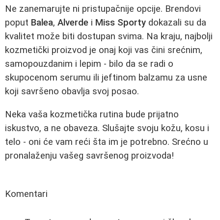
Ne zanemarujte ni pristupačnije opcije. Brendovi
poput
Balea
,
Alverde
i
Miss Sporty
dokazali su da
kvalitet može biti dostupan svima. Na kraju, najbolji
kozmetički proizvod je onaj koji vas čini srećnim,
samopouzdanim i lepim - bilo da se radi o
skupocenom serumu ili jeftinom balzamu za usne
koji savršeno obavlja svoj posao.
Neka vaša kozmetička rutina bude prijatno
iskustvo, a ne obaveza. Slušajte svoju kožu, kosu i
telo - oni će vam reći šta im je potrebno. Srećno u
pronalaženju vašeg savršenog proizvoda!
Komentari