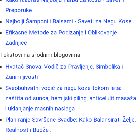
Preporuke
Najbolji Šamponi i Balsami - Saveti za Negu Kose
Efikasne Metode za Podizanje i Oblikovanje
Zadnjice
Tekstovi na srodnim blogovima
Hvatač Snova: Vodič za Pravljenje, Simbolika i
Zanimljivosti
Sveobuhvatni vodič za negu kože tokom leta:
zaštita od sunca, hemijski piling, anticelulit masaža
i uklanjanje masnih naslaga
Planiranje Savršene Svadbe: Kako Balansirati Želje,
Realnost i Budžet