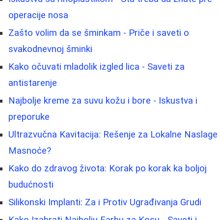
operacije nosa
Zašto volim da se šminkam - Priče i saveti o
svakodnevnoj šminki
Kako očuvati mladolik izgled lica - Saveti za
antistarenje
Najbolje kreme za suvu kožu i bore - Iskustva i
preporuke
Ultrazvučna Kavitacija: Rešenje za Lokalne Naslage
Masnoće?
Kako do zdravog života: Korak po korak ka boljoj
budućnosti
Silikonski Implanti: Za i Protiv Ugrađivanja Grudi
Kako Izabrati Najbolju Farbu za Kosu - Saveti i