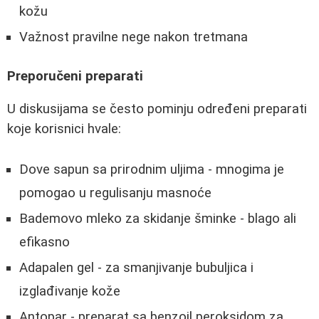
kožu
Važnost pravilne nege nakon tretmana
Preporučeni preparati
U diskusijama se često pominju određeni preparati
koje korisnici hvale:
Dove sapun sa prirodnim uljima - mnogima je
pomogao u regulisanju masnoće
Bademovo mleko za skidanje šminke - blago ali
efikasno
Adapalen gel - za smanjivanje bubuljica i
izglađivanje kože
Antopar - preparat sa benzoil peroksidom za