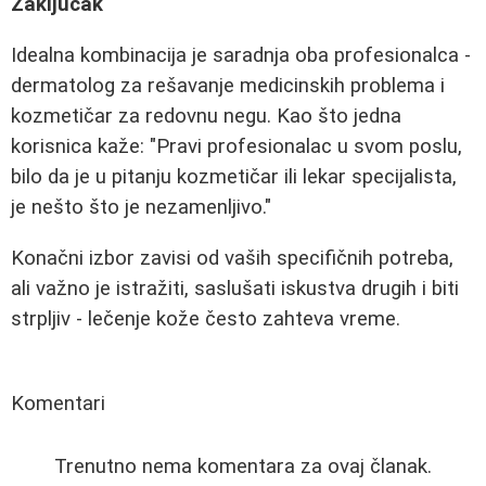
Zaključak
Idealna kombinacija je saradnja oba profesionalca -
dermatolog za rešavanje medicinskih problema i
kozmetičar za redovnu negu. Kao što jedna
korisnica kaže: "Pravi profesionalac u svom poslu,
bilo da je u pitanju kozmetičar ili lekar specijalista,
je nešto što je nezamenljivo."
Konačni izbor zavisi od vaših specifičnih potreba,
ali važno je istražiti, saslušati iskustva drugih i biti
strpljiv - lečenje kože često zahteva vreme.
Komentari
Trenutno nema komentara za ovaj članak.