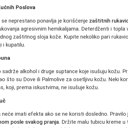
Kućnih Poslova
ji se neprestano ponavlja je korišćenje
zaštitnih rukavi
ukovanja agresivnim hemikalijama. Deterdženti i topla v
dnog zaštitnog sloja kože. Kupite nekoliko pari rukavica
 i kupatilu.
apuna
 sadrže alkohol i druge suptance koje isušuju kožu. P
o što su Dove ili Palmolive za osetljivu kožu. Neki ko
, koji, prema iskustvima, ne isušuje kožu.
juč
a neće imati efekta ako se ne koristi dosledno. Pravilo
mom posle svakog pranja
. Držite malu tubicu kreme u 