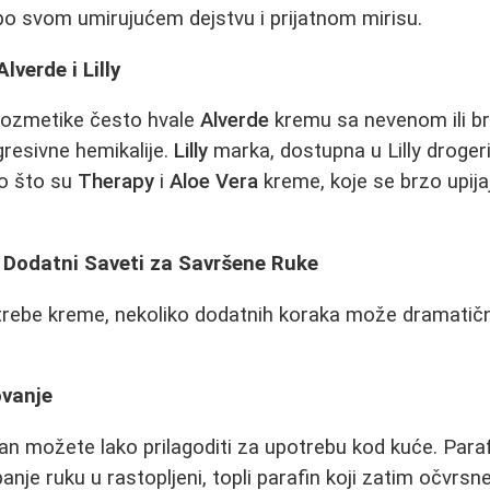
po svom umirujućem dejstvu i prijatnom mirisu.
lverde i Lilly
e kozmetike često hvale
Alverde
kremu sa nevenom ili br
gresivne hemikalije.
Lilly
marka, dostupna u Lilly droger
ao što su
Therapy
i
Aloe Vera
kreme, koje se brzo upijaj
 Dodatni Saveti za Savršene Ruke
rebe kreme, nekoliko dodatnih koraka može dramatičn
ovanje
an možete lako prilagoditi za upotrebu kod kuće. Para
je ruku u rastopljeni, topli parafin koji zatim očvrsne