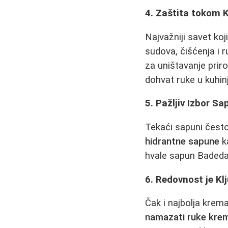
4. Zaštita tokom 
Najvažniji savet ko
sudova, čišćenja i r
za uništavanje priro
dohvat ruke u kuhinji
5. Pažljiv Izbor S
Tekaći sapuni često
hidrantne sapune
ka
hvale sapun Badedas
6. Redovnost je Kl
Čak i najbolja krem
namazati ruke kre