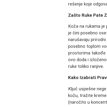
rešenje koje odgova
Zašto Ruke Pate Z
Koža na rukama je p
je čini posebno oset
narušavaju prirodni 
posebno toplom vod
prostorima takođe s
ovo doda i izloženo
ruke toliko ranjive.
Kako Izabrati Pra
Ključ uspešne nege 
kožu, tražite kreme
(naročito u koncentra