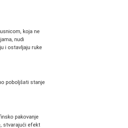
usnicom, koja ne
ijama, nudi
u i ostavljaju ruke
o poboljšati stanje
finsko pakovanje
, stvarajući efekt