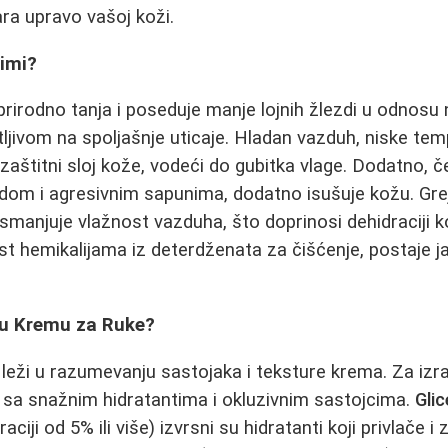
ra upravo vašoj koži.
imi?
rirodno tanja i poseduje manje lojnih žlezdi u odnosu 
ljivom na spoljašnje uticaje. Hladan vazduh, niske temp
zaštitni sloj kože, vodeći do gubitka vlage. Dodatno, č
om i agresivnim sapunima, dodatno isušuje kožu. Gre
manjuje vlažnost vazduha, što doprinosi dehidraciji 
st hemikalijama iz deterdženata za čišćenje, postaje 
vu Kremu za Ruke?
leži u razumevanju sastojaka i teksture krema. Za izra
 sa snažnim hidratantima i okluzivnim sastojcima.
Glic
ciji od 5% ili više) izvrsni su hidratanti koji privlače i