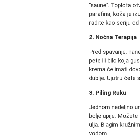
"saune". Toplota ot
parafina, koža je iz
radite kao seriju o
2. Noćna Terapija
Pred spavanje, nan
pete ili bilo koja g
krema će imati dovo
dublje. Ujutru ćete
3. Piling Ruku
Jednom nedeljno urad
bolje upije. Možete 
ulja
. Blagim kružnim
vodom.