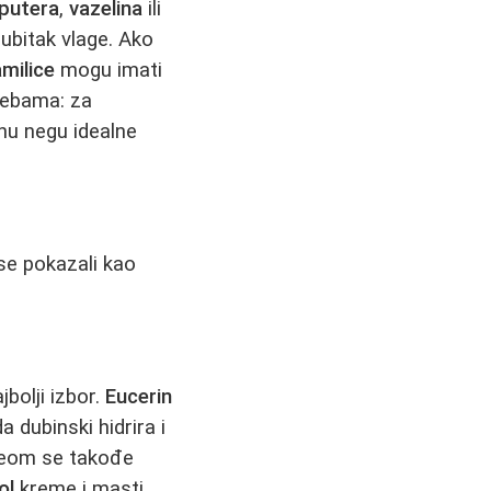
putera
,
vazelina
ili
 gubitak vlage. Ako
milice
mogu imati
trebama: za
nu negu idealne
 se pokazali kao
bolji izbor.
Eucerin
 dubinski hidrira i
eom se takođe
ol
kreme i masti,