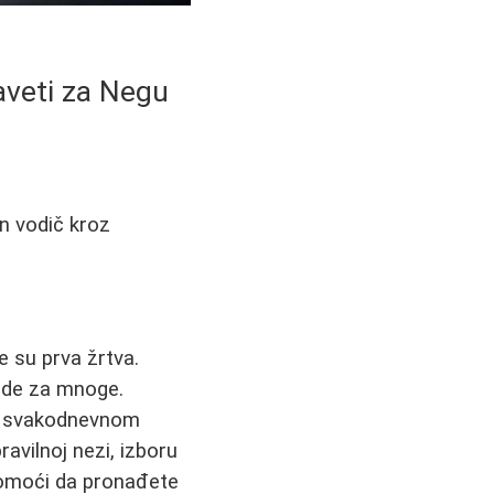
aveti za Negu
n vodič kroz
e su prva žrtva.
gode za mnoge.
 u svakodnevnom
ravilnoj nezi, izboru
pomoći da pronađete