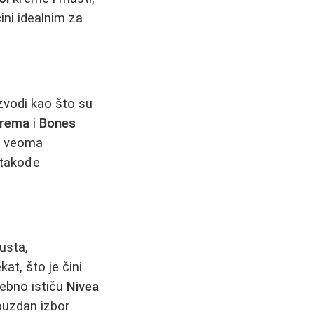
ini idealnim za
zvodi kao što su
 Krema
i
Bones
 i veoma
 takođe
usta,
at, što je čini
sebno ističu
Nivea
ouzdan izbor