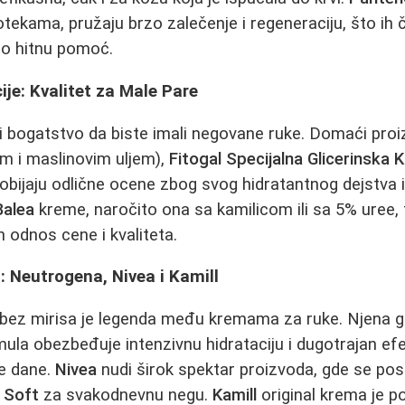
tekama, pružaju brzo zalečenje i regeneraciju, što ih č
ao hitnu pomoć.
ije: Kvalitet za Male Pare
 bogatstvo da biste imali negovane ruke. Domaći proi
m i maslinovim uljem),
Fitogal Specijalna Glicerinska
obijaju odlične ocene zbog svog hidratantnog dejstva
Balea
kreme, naročito ona sa kamilicom ili sa 5% uree,
n odnos cene i kvaliteta.
: Neutrogena, Nivea i Kamill
ez mirisa je legenda među kremama za ruke. Njena g
la obezbeđuje intenzivnu hidrataciju i dugotrajan efek
e dane.
Nivea
nudi širok spektar proizvoda, gde se po
 Soft
za svakodnevnu negu.
Kamill
original krema je p