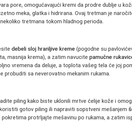
vara pore, omogućavajući kremi da prodre dublje u kož
uzetno meka, glatka i hidrirana. Ovaj tretman je naroči
d nekoliko tretmana tokom hladnog perioda.
esite
debeli sloj hranljive kreme
(pogodne su pavloviće
usta, masnija krema), a zatim navucite
pamučne rukavic
ljno vremena da deluje, a toplota vašeg tela će joj p
 se probuditi sa neverovatno mekanim rukama.
ite piling kako biste uklonili mrtve ćelije kože i omog
koristiti gotov piling ili napraviti sopstveni mešanjem
š
 pokretima protrljajte mešavinu po rukama, a zatim is