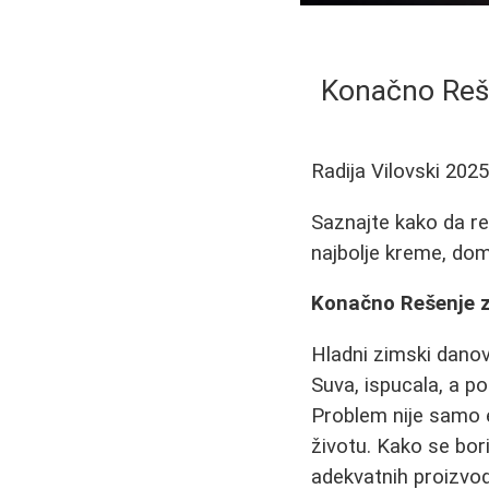
Konačno Reše
Radija Vilovski
2025
Saznajte kako da re
najbolje kreme, dom
Konačno Rešenje z
Hladni zimski danovi
Suva, ispucala, a p
Problem nije samo 
životu. Kako se bori
adekvatnih proizvo