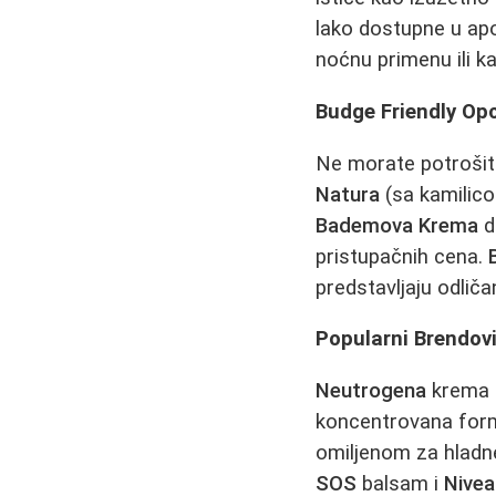
lako dostupne u apo
noćnu primenu ili k
Budge Friendly Opc
Ne morate potrošiti
Natura
(sa kamilico
Bademova Krema
d
pristupačnih cena.
predstavljaju odliča
Popularni Brendovi
Neutrogena
krema b
koncentrovana formu
omiljenom za hladn
SOS
balsam i
Nivea