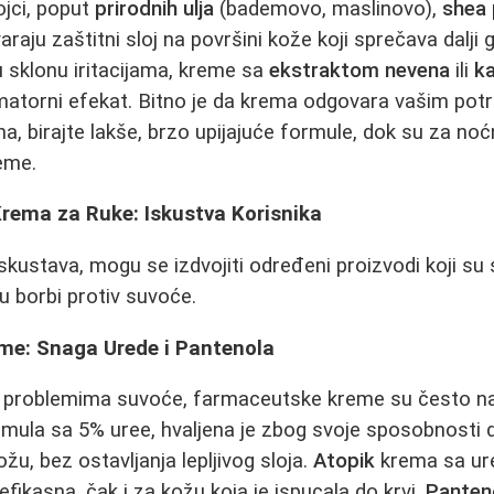
ojci, poput
prirodnih ulja
(bademovo, maslinovo),
shea 
varaju zaštitni sloj na površini kože koji sprečava dalji
u sklonu iritacijama, kreme sa
ekstraktom nevena
ili
ka
lamatorni efekat. Bitno je da krema odgovara vašim po
, birajte lakše, brzo upijajuće formule, dok su za noć
reme.
Krema za Ruke: Iskustva Korisnika
skustava, mogu se izdvojiti određeni proizvodi koji su
u borbi protiv suvoće.
me: Snaga Urede i Pantenola
m problemima suvoće, farmaceutske kreme su često naj
ula sa 5% uree, hvaljena je zbog svoje sposobnosti da
u, bez ostavljanja lepljivog sloja.
Atopik
krema sa ur
efikasna, čak i za kožu koja je ispucala do krvi.
Panten