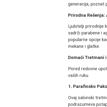
generacija, poznat 
Prirodna Rešenja: A
Ljubitelji prirodnij
sadrži parabene i a
popularne opcije k
mekane i glatke.
Domaći Tretmani i
Pored redovne upot
vaših ruku.
1. Parafinsko Pak
Ovaj salonski tretm
podrazumeva potapan