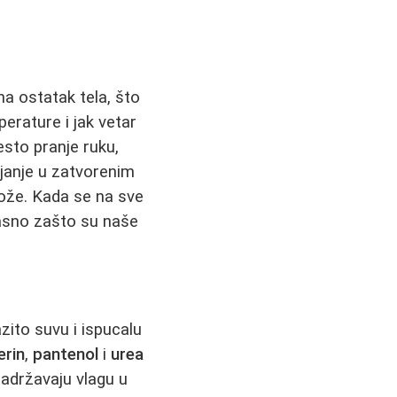
na ostatak tela, što
erature i jak vetar
esto pranje ruku,
janje u zatvorenim
kože. Kada se na sve
jasno zašto su naše
zito suvu i ispucalu
erin
,
pantenol
i
urea
 zadržavaju vlagu u