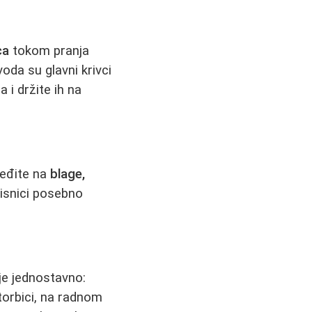
ca
tokom pranja
oda su glavni krivci
 i držite ih na
ređite na
blage,
risnici posebno
 je jednostavno:
torbici, na radnom