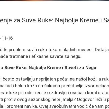
nje za Suve Ruke: Najbolje Kremе i S
-11-16
šite problem suvih ruku tokom hladnih meseci. Detalja
aće tretmane i efikasne savete za negu.
a Suve Ruke: Najbolje Kremе i Saveti za Negu
 često ostavljaju neprijatan pečat na našoj koži, a ruk
onekad i bolna koža na šakama predstavlja izvor nela
estetske prirode; reč je o zdravlju i osećaju komfora
ti protiv ovog sezonskog neprijatelja? Odgovor leži u p
da i promeni navika. Ovaj sveobuhvatni vodič će vam 