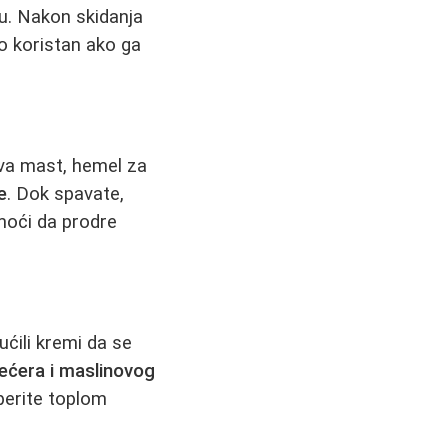
u. Nakon skidanja
to koristan ako ga
va mast, hemel za
e
. Dok spavate,
omoći da prodre
ućili kremi da se
ećera i maslinovog
perite toplom