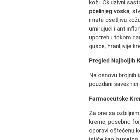
koži. Okluzivni sast
pčelinjeg voska
, st
imate osetljivu kož
umirujući i antiinf
upotrebu tokom dana
gušće, hranljivije k
Pregled Najboljih 
Na osnovu brojnih i
pouzdani saveznici 
Farmaceutske Kre
Za one sa ozbiljni
kreme, posebno form
oporavi oštećenu kož
ističe kao izuzetno 