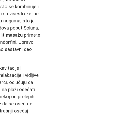
esto se kombinuje i
 su višestruke: ne
 u nogama, što je
adova poput Soluna,
ulit masažu
primete
ndorfini. Upravo
o sastavni deo
vitacije ili
aksacije i vidljive
rci, odlučuju da
 na plaži osećati
nekoj od prelepih
ete da se osećate
trašnji osećaj