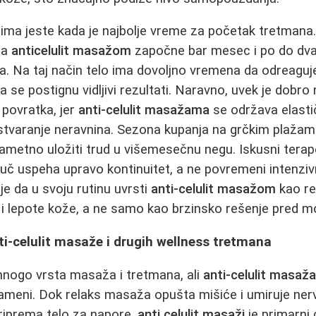
ma jeste kada je najbolje vreme za početak tretmana.
sa
anticelulit masažom
započne bar mesec i po do dv
a. Na taj način telo ima dovoljno vremena da odreaguj
a se postignu vidljivi rezultati. Naravno, uvek je dobro 
povratka, jer
anti-celulit masažama
se održava elasti
tvaranje neravnina. Sezona kupanja na grčkim plažama
pametno uložiti trud u višemesečnu negu. Iskusni terap
ljuč uspeha upravo kontinuitet, a ne povremeni intenziv
uje da u svoju rutinu uvrsti
anti-celulit masažom
kao r
 i lepote kože, a ne samo kao brzinsko rešenje pred m
i-celulit masaže i drugih wellness tretmana
mnogo vrsta masaža i tretmana, ali
anti-celulit masaž
nameni. Dok relaks masaža opušta mišiće i umiruje nerv
iprema telo za napore,
anti celulit masaži
je primarni c