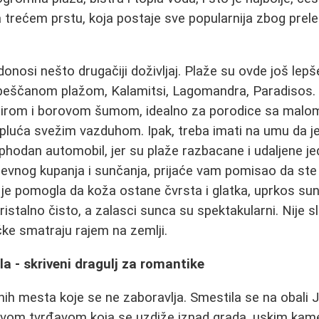
 trećem prstu, koja postaje sve popularnija zbog prelep
, donosi nešto drugačiji doživljaj. Plaže su ovde još lepš
eščanom plažom, Kalamitsi, Lagomandra, Paradisos.
irom i borovom šumom, idealno za porodice sa malo
 pluća svežim vazduhom. Ipak, treba imati na umu da je
phodan automobil, jer su plaže razbacane i udaljene j
nevnog kupanja i sunčanja, prijaće vam pomisao da ste 
je pomogla da koža ostane čvrsta i glatka, uprkos sunc
kristalno čisto, a zalasci sunca su spektakularni. Nije 
ke smatraju rajem na zemlji.
la - skriveni dragulj za romantike
nih mesta koje se ne zaboravlja. Smestila se na obali
ivom tvrđavom koja se uzdiže iznad grada, uskim kam