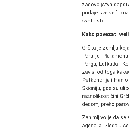
zadovoljstva sopst
pridaje sve veći zna
svetlosti.
Kako povezati well
Grčka je zemlja koj
Paralije, Platamona 
Parga, Lefkada i Ke
zavisi od toga kaka
Pefkohorija i Hanio
Skioniju, gde su ul
raznolikost čini Gr
decom, preko parova
Zanimljivo je da se 
agencija. Gledaju se 