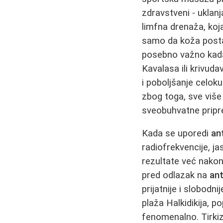
zdravstveni - uklanj
limfna drenaža, koj
samo da koža postaj
posebno važno kada 
Kavalasa ili krivuda
i poboljšanje celok
zbog toga, sve viš
sveobuhvatne pripr
Kada se uporedi
an
radiofrekvencije, j
rezultate već nakon
pred odlazak na
ant
prijatnije i slobodn
plaža Halkidikija, p
fenomenalno. Tirkiz