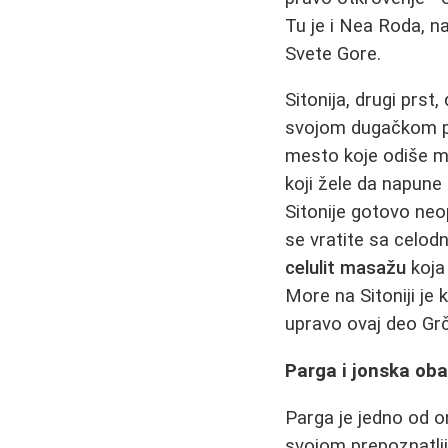
Tu je i Nea Roda, na
Svete Gore.
Sitonija, drugi prst
svojom dugačkom p
mesto koje odiše m
koji žele da napune
Sitonije gotovo neo
se vratite sa celod
celulit masažu
koja 
More na Sitoniji je 
upravo ovaj deo Grč
Parga i jonska oba
Parga je jedno od o
svojom prepoznatlj