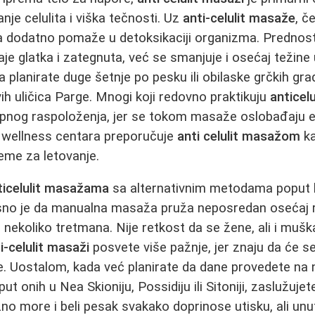
anje celulita i viška tečnosti. Uz
anti-celulit masaže
, č
a dodatno pomaže u detoksikaciji organizma. Prednosti
e glatka i zategnuta, već se smanjuje i osećaj težine
planirate duge šetnje po pesku ili obilaske grčkih gr
vih uličica Parge. Mnogi koji redovno praktikuju
anticel
upnog raspoloženja, jer se tokom masaže oslobađaju e
e wellness centara preporučuje
anti celulit masažom
ka
eme za letovanje.
ticelulit masažama
sa alternativnim metodama poput ka
asno je da manualna masaža pruža neposredan osećaj rel
 nekoliko tretmana. Nije retkost da se žene, ali i muška
i-celulit masaži
posvete više pažnje, jer znaju da će se
ije. Uostalom, kada već planirate da dane provedete na 
oput onih u Nea Skioniju, Possidiju ili Sitoniji, zaslužuj
no more i beli pesak svakako doprinose utisku, ali unu