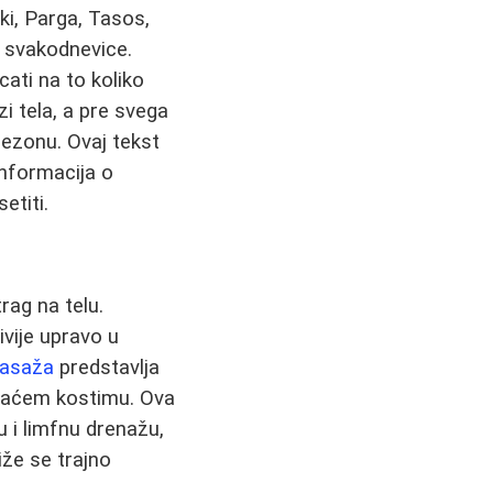
ki, Parga, Tasos,
d svakodnevice.
ati na to koliko
i tela, a pre svega
sezonu. Ovaj tekst
informacija o
etiti.
rag na telu.
ivije upravo u
masaža
predstavlja
upaćem kostimu. Ova
u i limfnu drenažu,
iže se trajno