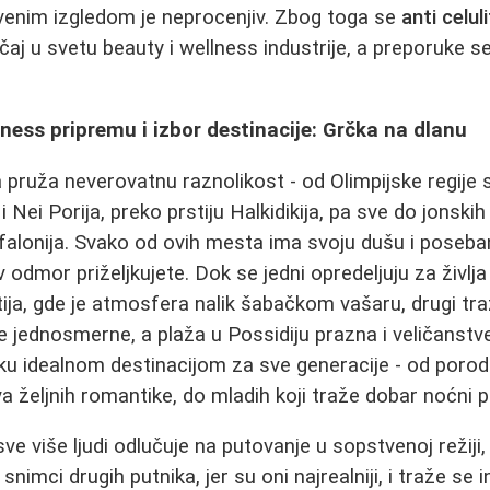
venim izgledom je neprocenjiv. Zbog toga se
anti celu
čaj u svetu beauty i wellness industrije, a preporuke s
ness pripremu i izbor destinacije: Grčka na dlanu
a pruža neverovatnu raznolikost - od Olimpijske regij
i Nei Porija, preko prstiju Halkidikija, pa sve do jonski
falonija. Svako od ovih mesta ima svoju dušu i poseba
v odmor priželjkujete. Dok se jedni opredeljuju za živl
tija, gde je atmosfera nalik šabačkom vašaru, drugi tr
ice jednosmerne, a plaža u Possidiju prazna i veličanst
čku idealnom destinacijom za sve generacije - od poro
 željnih romantike, do mladih koji traže dobar noćni 
sve više ljudi odlučuje na putovanje u sopstvenoj režij
snimci drugih putnika, jer su oni najrealniji, i traže se 