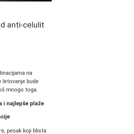
 anti-celulit
stinacijama na
še letovanje bude
 još mnogo toga.
 i najlepše plaže
cije
, pesak koji blista