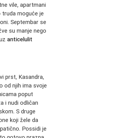
ne vile, apartmani
o truda moguće je
zoni. Septembar se
užve su manje nego
 uz
anticelulit
rvi prst, Kasandra,
o od njih ima svoje
arnicama poput
a i nudi odličan
eskom. S druge
ne koji žele da
patično. Possidi je
esto gotovo prazna.