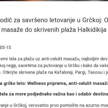
dič za savršeno letovanje u Grčkoj: Od
masaže do skrivenih plaža Halkidikija
05-15
remi tela za plažu uz anti-celulit masažu, najboljim de
jskoj regiji, savetima za putovanje u Grčku i kako da va
 Otkrijte skrivene plaže na Kefaloniji, Pargi, Tasosu i
 grčko leto: Wellness priprema, anti-celulit masaža
tela za more podjednako važna kao i odabir destina
vanje u Grčkoj, verovatno prvo pomislite na azurno more