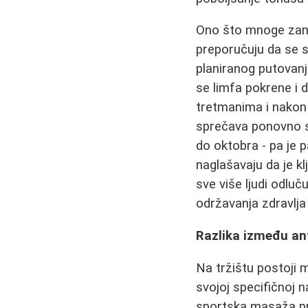
Ono što mnoge zani
preporučuju da se 
planiranog putovanj
se limfa pokrene i d
tretmanima i nakon 
sprečava ponovno s
do oktobra - pa je 
naglašavaju da je k
sve više ljudi odluč
održavanja zdravlja
Razlika između ant
Na tržištu postoji 
svojoj specifičnoj 
sportska masaža pr