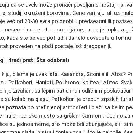
zuju da se uvek može pronaći povoljan smeštaj - privat
, studiji okruženi borovima. Cene variraju, ali uz mal
je već od 20-30 evra po osobi u predsezoni ili postse
 mesec - temperature su prijatne, more je toplo, a g
 to, kada ste se već potrudili da telo dovedete u formu
utak proveden na plaži postaje još dragoceniji.
ugi i treći prst: Šta odabrati
ikiju, dilema je uvek ista: Kasandra, Sitonija ili Atos? P
u Pefkohori, Hanioti, Polihrono, Kalitea i Afitos. Svak
ioti je živahan, sa lepim buticima i odličnim poslastič
 su kolači na glasu. Pefkohori je prepun srpskih turist
tea poznata po prefinjenoj atmosferi i plaži sa belim p
je malo ribarsko mesto sa grčkim šarmom, idealno za o
ice su jednosmerne, što može biti zbunjujuće, ali i sim
gromna plaža, bistra i topla voda, i što je najbolje, č