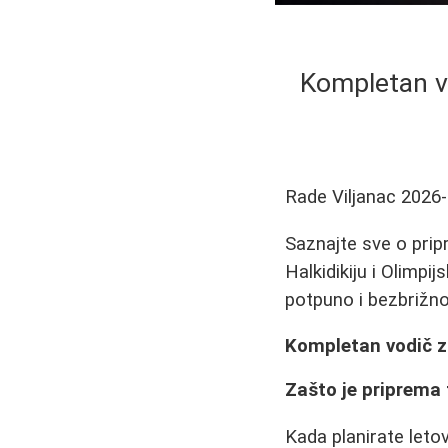
Kompletan vo
Rade Viljanac
2026-
Saznajte sve o prip
Halkidikiju i Olimpi
potpuno i bezbrižno.
Kompletan vodič za
Zašto je priprema 
Kada planirate leto