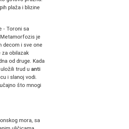
ih plaža i blizine
e - Toroni sa
 Metamorfozis je
m decom i sve one
 za obilazak
edna od druge. Kada
uložili trud u
anti
u i slanoj vodi.
slučajno što mnogi
 Jonskog mora, sa
enim uličicama