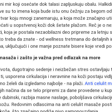
 mir koji osećate dok talasi zapljuskuju obalu. Halkidi
 sve su to imena koja bude istu onu čežnju za begom o
 stvar koju mnogi zanemaruju, a koja može značajno utic
ećati u sopstvenoj koži dok šetate plažom. Reč je o nez
i
, koja je postala nezaobilazni deo pripreme za letnju 
to treba da znate - od wellness tretmana do detaljnih 
, uključujući i one manje poznate bisere koje vredi pos
t masaža i zašto je važna pred odlazak na more
ota, dugotrajno sedenje i neizbežan stres ostavljaju t
, usporena cirkulacija i neravnine na koži postaju vidlj
o želeli da izgledamo najbolje - na plaži.
Anti celulit 
ijih načina da se telo pripremi za dane provedene u k
 dubinski, razbija masne naslage, poboljšava cirkulacij
i kožu. Redovnim odlascima na anti celulit masaže post
 kože, što značajno podiže nivo samopouzdanja.