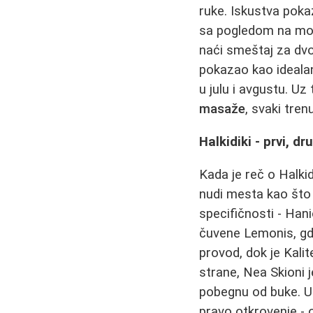
ruke. Iskustva poka
sa pogledom na more
naći smeštaj za dvo
pokazao kao idealan
u julu i avgustu. Uz
masaže
, svaki tren
Halkidiki - prvi, dr
Kada je reč o Halkid
nudi mesta kao što s
specifičnosti - Han
čuvene Lemonis, gde
provod, dok je Kali
strane, Nea Skioni 
pobegnu od buke. Ul
pravo otkrovenje - o