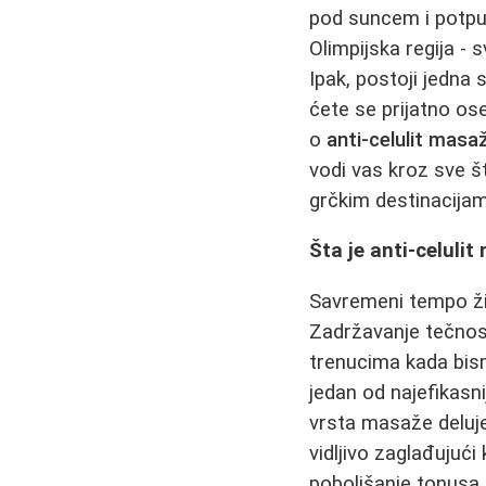
pod suncem i potpuni
Olimpijska regija -
Ipak, postoji jedna
ćete se prijatno os
o
anti-celulit masaž
vodi vas kroz sve š
grčkim destinacijama
Šta je anti-celuli
Savremeni tempo živ
Zadržavanje tečnosti
trenucima kada bism
jedan od najefikasn
vrsta masaže deluje
vidljivo zaglađujuć
poboljšanje tonusa