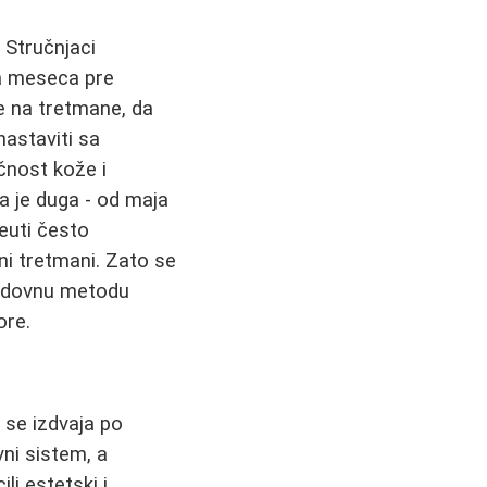
 Stručnjaci
a meseca pre
e na tretmane, da
nastaviti sa
čnost kože i
 je duga - od maja
euti često
ni tretmani. Zato se
edovnu metodu
ore.
a
se izdvaja po
ni sistem, a
ilj estetski i