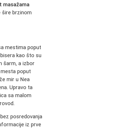
lit masažama
e šire brzinom
e sa mestima poput
h bisera kao što su
n šarm, a izbor
ja mesta poput
aže mir u Nea
vena. Upravo ta
dica sa malom
provod.
i, bez posredovanja
informacije iz prve