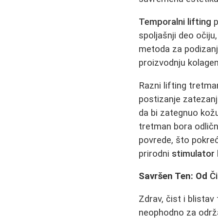
Temporalni lifting
p
spoljašnji deo očiju
metoda za podizanje
proizvodnju kolagen
Razni lifting tretma
postizanje zatezan
da bi zategnuo kožu
tretman bora odličn
povrede, što pokreć
prirodni
stimulator
Savršen Ten: Od
Či
Zdrav, čist i blista
neophodno za održa