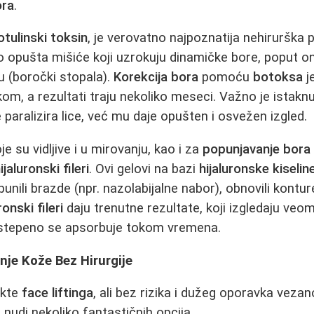
ora
.
otulinski toksin
, je verovatno najpoznatija nehirurška 
 opušta mišiće koji uzrokuju dinamičke bore, poput o
u (boročki stopala).
Korekcija bora
pomoću
botoksa
j
m, a rezultati traju nekoliko meseci. Važno je istaknu
 paralizira lice, već mu daje opušten i osvežen izgled.
je su vidljive i u mirovanju, kao i za
popunjavanje bora
ijaluronski fileri
. Ovi gelovi na bazi
hijaluronske kiselin
unili brazde (npr. nazolabijalne nabor), obnovili konture
ronski fileri
daju trenutne rezultate, koji izgledaju veo
tepeno se apsorbuje tokom vremena.
nje Kože Bez Hirurgije
ekte
face liftinga
, ali bez rizika i dužeg oporavka vezan
nudi nekoliko fantastičnih opcija.