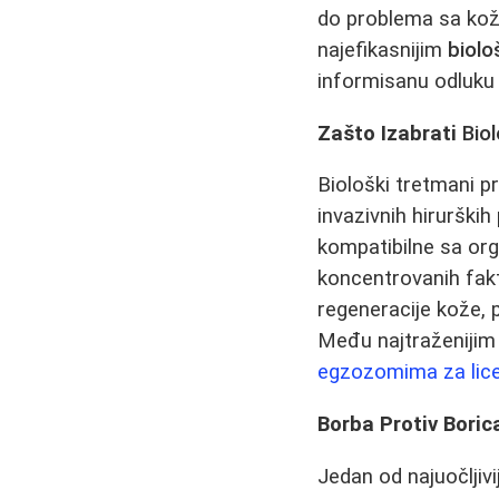
do problema sa kožo
najefikasnijim
biol
informisanu odluku 
Zašto Izabrati
Bio
Biološki tretmani pr
invazivnih hirurških
kompatibilne sa org
koncentrovanih fakt
regeneracije kože, p
Među najtraženijim
egzozomima za lic
Borba Protiv Boric
Jedan od najuočljiv