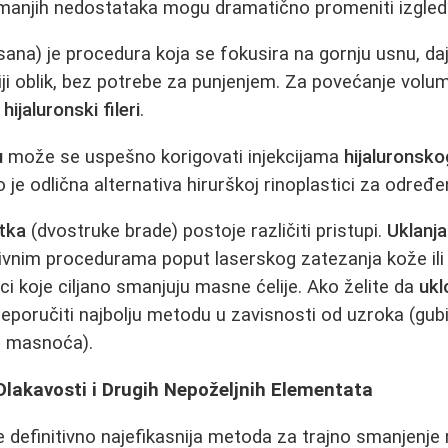
manjih nedostataka mogu dramatično promeniti izgled 
ana) je procedura koja se fokusira na gornju usnu, daju
iji oblik, bez potrebe za punjenjem. Za povećanje volu
e
hijaluronski fileri
.
u
može se uspešno korigovati injekcijama
hijaluronsko
o je odlična alternativa hirurškoj rinoplastici za određ
tka
(dvostruke brade) postoje različiti pristupi.
Uklanj
ivnim procedurama poput laserskog zatezanja kože ili 
ci koje ciljano smanjuju masne ćelije. Ako želite da
ukl
eporučiti najbolju metodu u zavisnosti od uzroka (gubi
na masnoća).
Dlakavosti i Drugih Nepoželjnih Elementata
e definitivno najefikasnija metoda za trajno smanjenje 