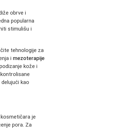
iže obrve i
edna popularna
ti stimulišu i
ičite tehnologije za
enja i
mezoterapije
podizanje kože i
 kontrolisane
 delujući kao
d kosmetičara je
enje pora. Za