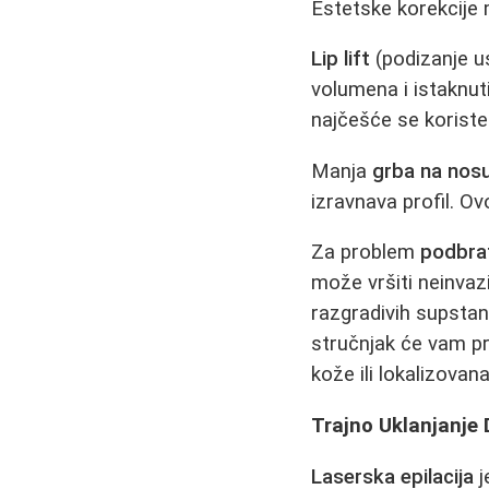
Estetske korekcije 
Lip lift
(podizanje us
volumena i istaknut
najčešće se korist
Manja
grba na nos
izravnava profil. Ov
Za problem
podbra
može vršiti neinvaz
razgradivih supstan
stručnjak će vam pr
kože ili lokalizova
Trajno Uklanjanje 
Laserska epilacija
j