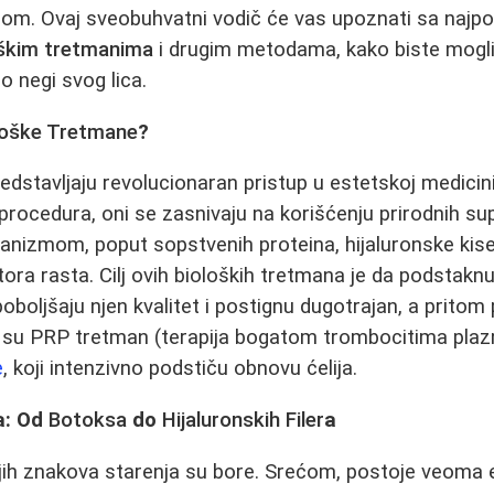
m. Ovaj sveobuhvatni vodič će vas upoznati sa najpop
oškim tretmanima
i drugim metodama, kako biste mogl
o negi svog lica.
loške Tretmane
?
edstavljaju revolucionaran pristup u estetskoj medicini
 procedura, oni se zasnivaju na korišćenju prirodnih su
anizmom, poput sopstvenih proteina, hijaluronske kiseli
ora rasta. Cilj ovih bioloških tretmana je da podstakn
oboljšaju njen kvalitet i postignu dugotrajan, a pritom 
 su PRP tretman (terapija bogatom trombocitima plaz
e
, koji intenzivno podstiču obnovu ćelija.
a: Od
Botoksa
do
Hijaluronskih Filer
a
ijih znakova starenja su bore. Srećom, postoje veoma