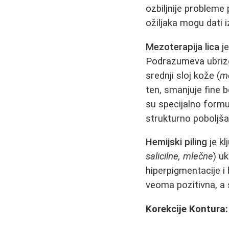
ozbiljnije probleme 
ožiljaka mogu dati 
Mezoterapija lica
je
Podrazumeva ubrizga
srednji sloj kože (
m
ten, smanjuje fine b
su specijalno formu
strukturno poboljša
Hemijski piling
je kl
salicilne, mlečne
) u
hiperpigmentacije i 
veoma pozitivna, a
Korekcije Kontura: