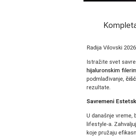
Kompleta
Radija Vilovski
2026
Istražite svet sav
hijaluronskim fileri
podmlađivanje,
čišć
rezultate.
Savremeni Estetsk
U današnje vreme, b
lifestyle-a. Zahval
koje pružaju efikas