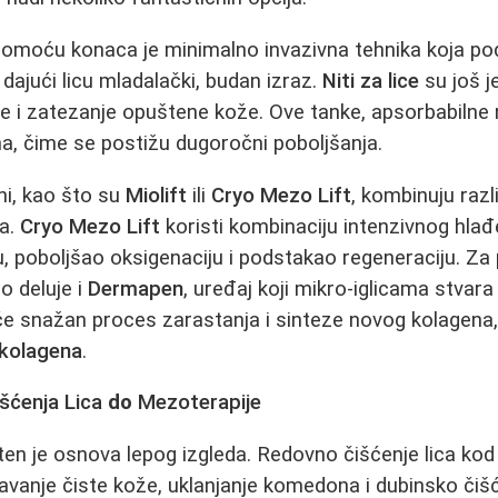
omoću konaca je minimalno invazivna tehnika koja pod
, dajući licu mladalački, budan izraz.
Niti za lice
su još j
 i zatezanje opuštene kože. Ove tanke, apsorbabilne ni
a, čime se postižu dugoročni poboljšanja.
ni, kao što su
Miolift
ili
Cryo Mezo Lift
, kombinuju razl
ja.
Cryo Mezo Lift
koristi kombinaciju intenzivnog hlađ
, poboljšao oksigenaciju i podstakao regeneraciju. Za 
o deluje i
Dermapen
, uređaj koji mikro-iglicama stvara
e snažan proces zarastanja i sinteze novog kolagena,
 kolagena
.
šćenja Lica
do
Mezoterapije
v ten je osnova lepog izgleda. Redovno čišćenje lica ko
vanje čiste kože, uklanjanje komedona i dubinsko čišć