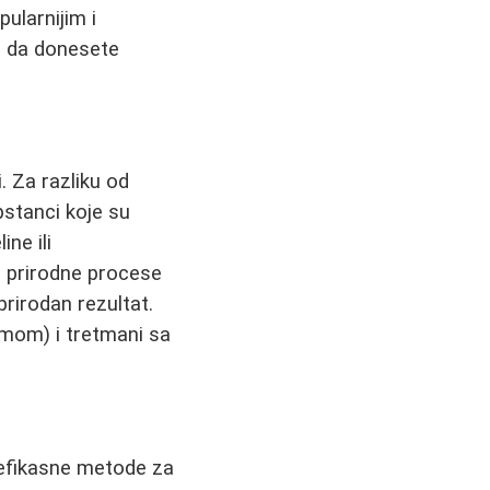
ularnijim i
i da donesete
. Za razliku od
pstanci koje su
ne ili
u prirodne procese
prirodan rezultat.
mom) i tretmani sa
 efikasne metode za