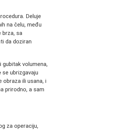
procedura. Deluje
nih na čelu, među
e brza, sa
ti da doziran
i gubitak volumena,
e
se ubrizgavaju
 obraza ili usana, i
ma prirodno, a sam
og za operaciju,