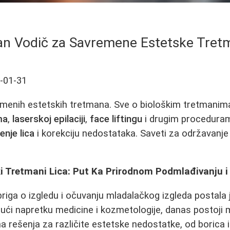
n Vodič za Savremene Estetske Tret
-01-31
remenih estetskih tretmana. Sve o biološkim tretmanim
ma
,
laserskoj epilaciji
,
face liftingu
i drugim procedura
enje lica
i korekciju nedostataka. Saveti za održavanje 
i Tretmani Lica: Put Ka Prirodnom Podmlađivanju
riga o izgledu i očuvanju mladalačkog izgleda postala 
jujući napretku medicine i kozmetologije, danas postoj
na rešenja za različite estetske nedostatke, od borica