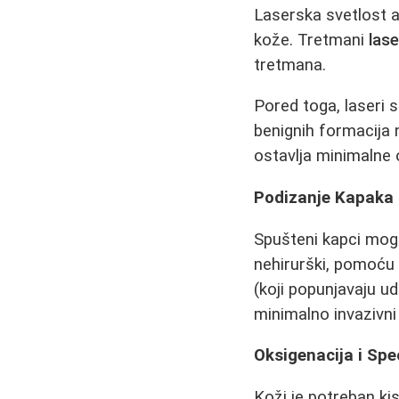
Laserska svetlost a
kože. Tretmani
lase
tretmana.
Pored toga, laseri 
benignih formacija 
ostavlja minimalne o
Podizanje Kapaka 
Spušteni kapci mogu
nehirurški, pomoć
(koji popunjavaju ud
minimalno invazivni
Oksigenacija i Spe
Koži je potreban kis