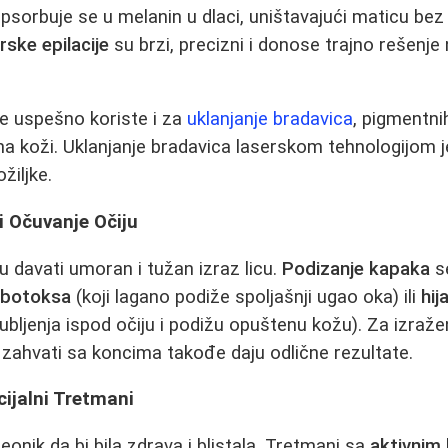
psorbuje se u melanin u dlaci, uništavajući maticu bez
rske epilacije
su brzi, precizni i donose trajno rešenje
se uspešno koriste i za
uklanjanje bradavica
, pigmentnih
na koži. Uklanjanje bradavica laserskom tehnologijom 
žiljke.
i Očuvanje Očiju
 davati umoran i tužan izraz licu.
Podizanje kapaka
se
u
botoksa
(koji lagano podiže spoljašnji ugao oka) ili
hij
ubljenja ispod očiju i podižu opuštenu kožu). Za izraže
 zahvati sa koncima takođe daju odlične rezultate.
cijalni Tretmani
eonik da bi bila zdrava i blistala. Tretmani sa
aktivnim 