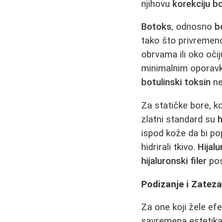
njihovu
korekciju b
Botoks
, odnosno
b
tako što privremeno
obrvama ili oko očij
minimalnim oporavko
botulinski toksin
ne
Za statičke bore, ko
zlatni standard su
h
ispod kože da bi pop
hidrirali tkivo.
Hijalu
hijaluronski filer
pos
Podizanje i Zateza
Za one koji žele ef
savremena estetika 