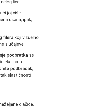
celog lica.
ći joj više
mena usana, ipak,
g filera
koji vizuelno
ene slučajeve.
anje podbratka
se
injekcijama
onite podbradak
,
tak elastičnosti
neželjene dlačice.