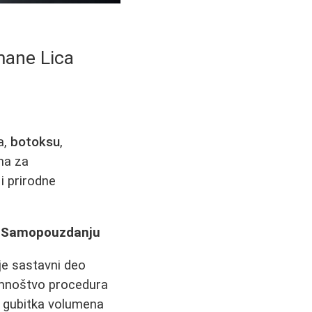
mane Lica
a,
botoksu
,
ma za
i prirodne
 i Samopouzdanju
je sastavni deo
i mnoštvo procedura
 i gubitka volumena