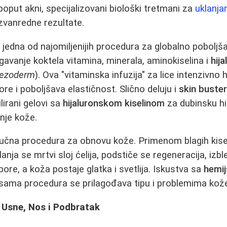
poput akni, specijalizovani biološki tretmani za
uklanja
izvanredne rezultate.
 jedna od najomiljenijih procedura za globalno poboljša
vanje koktela vitamina, minerala, aminokiselina i
hija
ezoderm
). Ova "vitaminska infuzija" za lice intenzivno h
ore i poboljšava elastičnost. Slično deluju i
skin buster
lirani gelovi sa
hijaluronskom kiselinom
za dubinsku hid
nje kože.
jučna procedura za obnovu kože. Primenom blagih kisel
klanja se mrtvi sloj ćelija, podstiče se regeneracija, izbl
bore, a koža postaje glatka i svetlija. Iskustva sa
hemij
 sama procedura se prilagođava tipu i problemima kož
 Usne, Nos i Podbratak