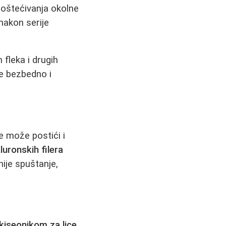
 oštećivanja okolne
 nakon serije
 fleka i drugih
je bezbedno i
 može postići i
aluronskih filera
nije spuštanje,
kiseonikom za lice