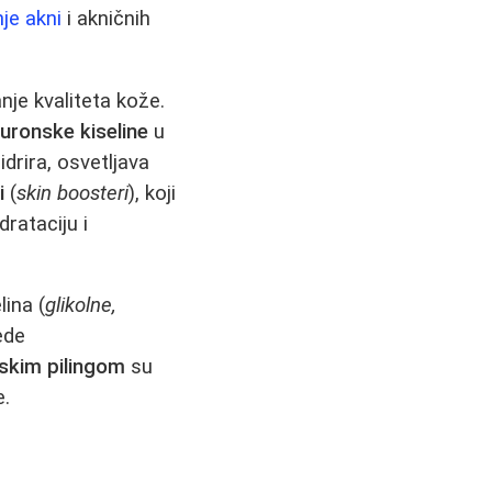
nje akni
i akničnih
nje kvaliteta kože.
luronske kiseline
u
idrira, osvetljava
i
(
skin boosteri
), koji
rataciju i
ina (
glikolne,
ede
skim pilingom
su
e.