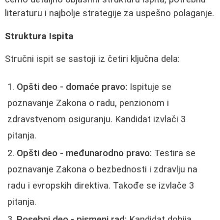
literaturu i najbolje strategije za uspešno polaganje.
Struktura Ispita
Stručni ispit se sastoji iz četiri ključna dela:
Opšti deo - domaće pravo:
Ispituje se
poznavanje Zakona o radu, penzionom i
zdravstvenom osiguranju. Kandidat izvlači 3
pitanja.
Opšti deo - međunarodno pravo:
Testira se
poznavanje Zakona o bezbednosti i zdravlju na
radu i evropskih direktiva. Takođe se izvlače 3
pitanja.
Posebni deo - pismeni rad:
Kandidat dobija