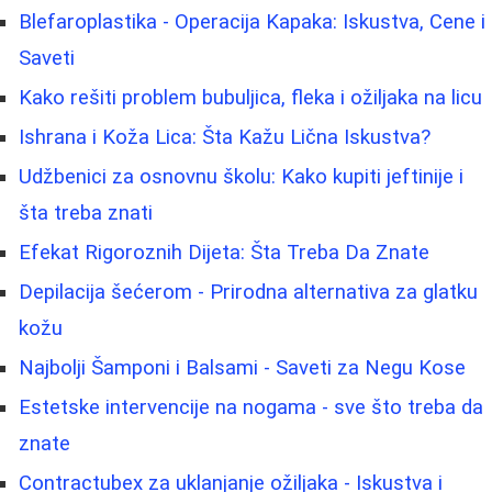
Blefaroplastika - Operacija Kapaka: Iskustva, Cene i
Saveti
Kako rešiti problem bubuljica, fleka i ožiljaka na licu
Ishrana i Koža Lica: Šta Kažu Lična Iskustva?
Udžbenici za osnovnu školu: Kako kupiti jeftinije i
šta treba znati
Efekat Rigoroznih Dijeta: Šta Treba Da Znate
Depilacija šećerom - Prirodna alternativa za glatku
kožu
Najbolji Šamponi i Balsami - Saveti za Negu Kose
Estetske intervencije na nogama - sve što treba da
znate
Contractubex za uklanjanje ožiljaka - Iskustva i