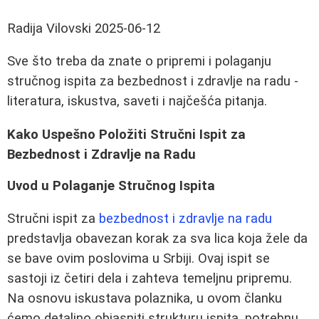
Radija Vilovski
2025-06-12
Sve što treba da znate o pripremi i polaganju
stručnog ispita za bezbednost i zdravlje na radu -
literatura, iskustva, saveti i najčešća pitanja.
Kako Uspešno Položiti Stručni Ispit za
Bezbednost i Zdravlje na Radu
Uvod u Polaganje Stručnog Ispita
Stručni ispit za
bezbednost i zdravlje na radu
predstavlja obavezan korak za sva lica koja žele da
se bave ovim poslovima u Srbiji. Ovaj ispit se
sastoji iz četiri dela i zahteva temeljnu pripremu.
Na osnovu iskustava polaznika, u ovom članku
ćemo detaljno objasniti strukturu ispita, potrebnu