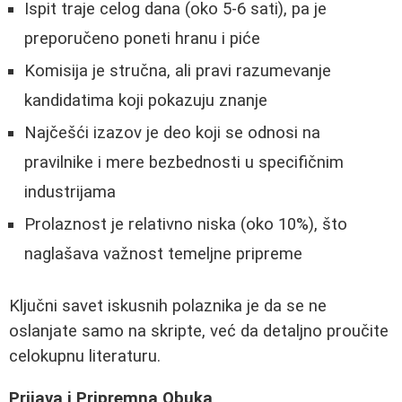
Ispit traje celog dana (oko 5-6 sati), pa je
preporučeno poneti hranu i piće
Komisija je stručna, ali pravi razumevanje
kandidatima koji pokazuju znanje
Najčešći izazov je deo koji se odnosi na
pravilnike i mere bezbednosti u specifičnim
industrijama
Prolaznost je relativno niska (oko 10%), što
naglašava važnost temeljne pripreme
Ključni savet iskusnih polaznika je da se ne
oslanjate samo na skripte, već da detaljno proučite
celokupnu literaturu.
Prijava i Pripremna Obuka