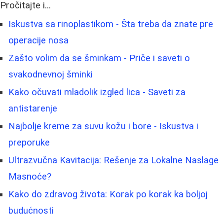
Pročitajte i...
Iskustva sa rinoplastikom - Šta treba da znate pre
operacije nosa
Zašto volim da se šminkam - Priče i saveti o
svakodnevnoj šminki
Kako očuvati mladolik izgled lica - Saveti za
antistarenje
Najbolje kreme za suvu kožu i bore - Iskustva i
preporuke
Ultrazvučna Kavitacija: Rešenje za Lokalne Naslage
Masnoće?
Kako do zdravog života: Korak po korak ka boljoj
budućnosti