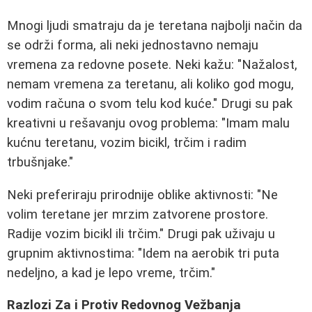
Mnogi ljudi smatraju da je teretana najbolji način da
se održi forma, ali neki jednostavno nemaju
vremena za redovne posete. Neki kažu: "Nažalost,
nemam vremena za teretanu, ali koliko god mogu,
vodim računa o svom telu kod kuće." Drugi su pak
kreativni u rešavanju ovog problema: "Imam malu
kućnu teretanu, vozim bicikl, trčim i radim
trbušnjake."
Neki preferiraju prirodnije oblike aktivnosti: "Ne
volim teretane jer mrzim zatvorene prostore.
Radije vozim bicikl ili trčim." Drugi pak uživaju u
grupnim aktivnostima: "Idem na aerobik tri puta
nedeljno, a kad je lepo vreme, trčim."
Razlozi Za i Protiv Redovnog Vežbanja