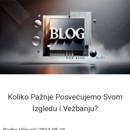
Koliko Pažnje Posvećujemo Svom
Izgledu i Vežbanju?
Radija Vilovski
2024-05-16