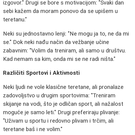
izgovor." Drugi se bore s motivacijom: "Svaki dan
sebi kažem da moram ponovo da se upišem u
teretanu."
Neki su jednostavno lenji: "Ne mogu ja to, ne da mi
se." Dok neki nađu način da vežbanje učine
zabavnim: "Volim da treniram, ali samo u društvu.
Kad nemam sa kim, onda mi se ne radi ništa."
Različiti Sportovi i Aktivnosti
Neki ljudi ne vole klasične teretane, ali pronalaze
zadovoljstvo u drugim sportovima: "Treniram
skijanje na vodi, što je odličan sport, ali nažalost
moguće je samo leti." Drugi preferiraju plivanje:
"Uživam u sportu i redovno plivam i trčim, ali
teretane baš i ne volim."