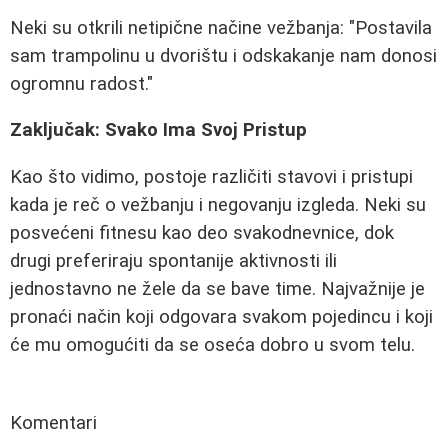
Neki su otkrili netipične načine vežbanja: "Postavila
sam trampolinu u dvorištu i odskakanje nam donosi
ogromnu radost."
Zaključak: Svako Ima Svoj Pristup
Kao što vidimo, postoje različiti stavovi i pristupi
kada je reč o vežbanju i negovanju izgleda. Neki su
posvećeni fitnesu kao deo svakodnevnice, dok
drugi preferiraju spontanije aktivnosti ili
jednostavno ne žele da se bave time. Najvažnije je
pronaći način koji odgovara svakom pojedincu i koji
će mu omogućiti da se oseća dobro u svom telu.
Komentari