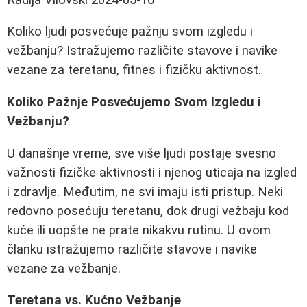
Koliko ljudi posvećuje pažnju svom izgledu i
vežbanju? Istražujemo različite stavove i navike
vezane za teretanu, fitnes i fizičku aktivnost.
Koliko Pažnje Posvećujemo Svom Izgledu i
Vežbanju?
U današnje vreme, sve više ljudi postaje svesno
važnosti fizičke aktivnosti i njenog uticaja na izgled
i zdravlje. Međutim, ne svi imaju isti pristup. Neki
redovno posećuju teretanu, dok drugi vežbaju kod
kuće ili uopšte ne prate nikakvu rutinu. U ovom
članku istražujemo različite stavove i navike
vezane za vežbanje.
Teretana vs. Kućno Vežbanje