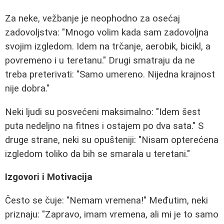
Za neke, vežbanje je neophodno za osećaj
zadovoljstva: "Mnogo volim kada sam zadovoljna
svojim izgledom. Idem na trčanje, aerobik, bicikl, a
povremeno i u teretanu." Drugi smatraju da ne
treba preterivati: "Samo umereno. Nijedna krajnost
nije dobra."
Neki ljudi su posvećeni maksimalno: "Idem šest
puta nedeljno na fitnes i ostajem po dva sata." S
druge strane, neki su opušteniji: "Nisam opterećena
izgledom toliko da bih se smarala u teretani."
Izgovori i Motivacija
Često se čuje: "Nemam vremena!" Međutim, neki
priznaju: "Zapravo, imam vremena, ali mi je to samo