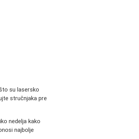
 što su lasersko
ujte stručnjaka pre
iko nedelja kako
onosi najbolje