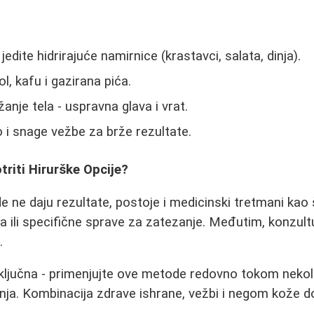
jedite hidrirajuće namirnice (krastavci, salata, dinja).
l, kafu i gazirana pića.
žanje tela - uspravna glava i vrat.
 i snage vežbe za brže rezultate.
riti Hirurške Opcije?
 ne daju rezultate, postoje i medicinski tretmani kao
a ili specifične sprave za zatezanje. Međutim, konzult
.
ključna - primenjujte ove metode redovno tokom nekol
šanja. Kombinacija zdrave ishrane, vežbi i negom kože d