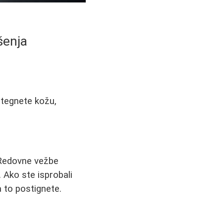
šenja
ategnete kožu,
 Redovne vežbe
 Ako ste isprobali
a to postignete.