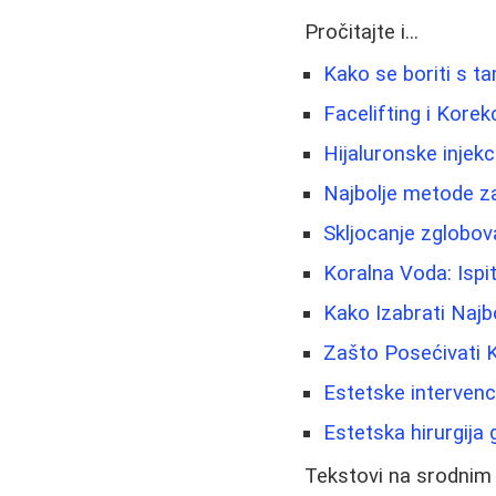
Pročitajte i...
Kako se boriti s t
Facelifting i Korekc
Hijaluronske injekc
Najbolje metode za
Skljocanje zglobov
Koralna Voda: Ispit
Kako Izabrati Najb
Zašto Posećivati K
Estetske intervenc
Estetska hirurgija g
Tekstovi na srodnim