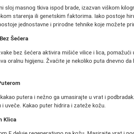
ni sloj masnog tkiva ispod brade, izazvan viškom kilo
okom starenja ili genetskim faktorima. Iako postoje h
ostoje jednostavne i prirodne tehnike koje možete pri
 Bez Šećera
ake bez šećera aktivira mišiće vilice i lica, pomažući
a oralnu higijenu. Žvaćite je nekoliko puta dnevno da b
Puterom
 kakao putera i nežno ga umasirajte u vrat i podbradak
 i uveče. Kakao puter hidrira i zateže kožu.
h Klica
om E deluje regenerativno na kožu. Masirajte vrat i p