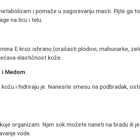
 metabolizam i pomaže u sagorevanju masti. Pijte ga t
ge na licu i telu.
mina E kroz ishranu (orašasti plodovi, mahunarke, zele
ećava elastičnost kože.
 i Medom
kožu i hidriraju je. Nanesite smesu na podbradak, ost
xikuje organizam. Njen sok možete naneti na bradu ili j
žavanje vode.