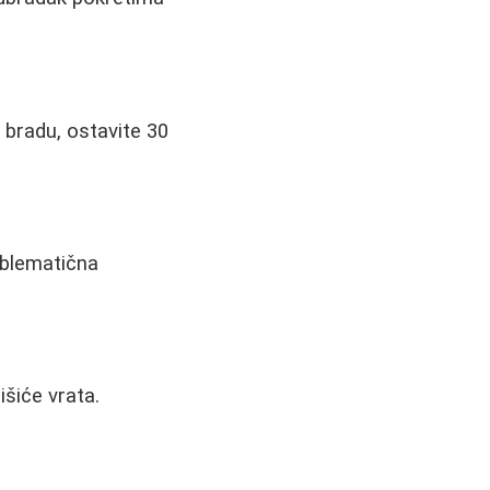
 bradu, ostavite 30
oblematična
šiće vrata.