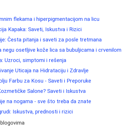
amnim flekama i hiperpigmentacijom na licu
ija Kapaka: Saveti, Iskustva i Rizici
ije: Česta pitanja i saveti za posle tretmana
 negu osetljive kože lica sa bubuljicama i crvenilom
a: Uzroci, simptomi i rešenja
ivanje Uticaja na Hidrataciju i Zdravlje
olju Farbu za Kosu - Saveti i Preporuke
ozmetičke Salone? Saveti i Iskustva
ije na nogama - sve što treba da znate
rudi: Iskustva, prednosti i rizici
 blogovima