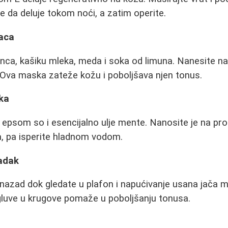
e da deluje tokom noći, a zatim operite.
aca
ca, kašiku mleka, meda i soka od limuna. Nanesite na
. Ova maska zateže kožu i poboljšava njen tonus.
ska
, epsom so i esencijalno ulje mente. Nanosite je na pr
a, pa isperite hladnom vodom.
adak
nazad dok gledate u plafon i napućivanje usana jača mi
gluve u krugove pomaže u poboljšanju tonusa.