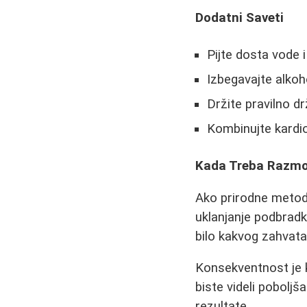
Dodatni Saveti
Pijte dosta vode i 
Izbegavajte alkoho
Držite pravilno dr
Kombinujte kardio
Kada Treba Razmot
Ako prirodne metode
uklanjanje podbradk
bilo kakvog zahvata
Konsekventnost je 
biste videli pobolj
rezultate.