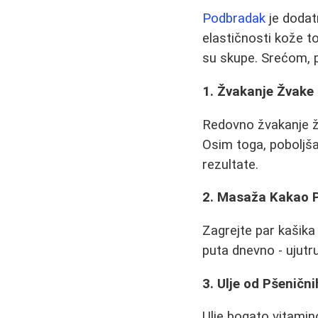
Podbradak
je dodat
elastičnosti kože t
su skupe. Srećom, p
1. Žvakanje Žvake
Redovno žvakanje žv
Osim toga, poboljšav
rezultate.
2. Masaža Kakao 
Zagrejte par kašika
puta dnevno - ujutru
3. Ulje od Pšenični
Ulje bogato vitamin