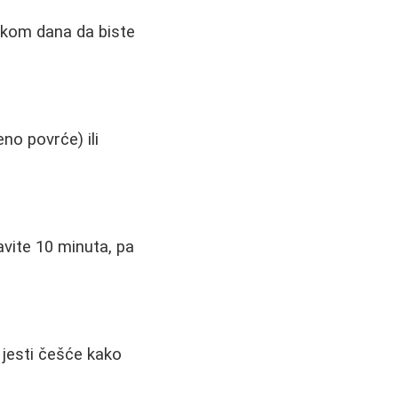
okom dana da biste
no povrće) ili
avite 10 minuta, pa
e jesti češće kako