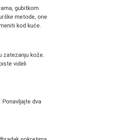
grama, gubitkom
irurške metode, one
meniti kod kuće.
 u zatezanju kože.
iste videli
. Ponavljajte dva
odbradak pokretima