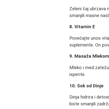
Zeleni čaj ubrzava
smanjili masne nasla
8. Vitamin E
Povećajte unos vita
suplemente. On pov
9. Masaža Mlekom
Mleko i med zatežu 
isperite.
10. Sok od Dinje
Dinja hidrira i deto
biste smanjili zadr