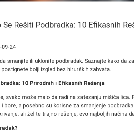
 Se Rešiti Podbradka: 10 Efikasnih Re
-09-24
 da smanjite ili uklonite podbradak. Saznajte kako da z
i postignete bolji izgled bez hirurških zahvata.
bradka: 10 Prirodnih i Efikasnih Rešenja
ne, svako može malo da radi na zatezanju mišića lica.
 i bore, a posebno su korisne za smanjenje podbradka.
rivanje, ali želite trajno rešenje, evo najboljih načina d
bradak?