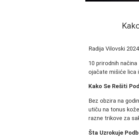
Kako
Radija Vilovski
2024
10 prirodnih načina
ojačate mišiće lica 
Kako Se Rešiti Pod
Bez obzira na godi
utiču na tonus kože
razne trikove za sak
Šta Uzrokuje Pod