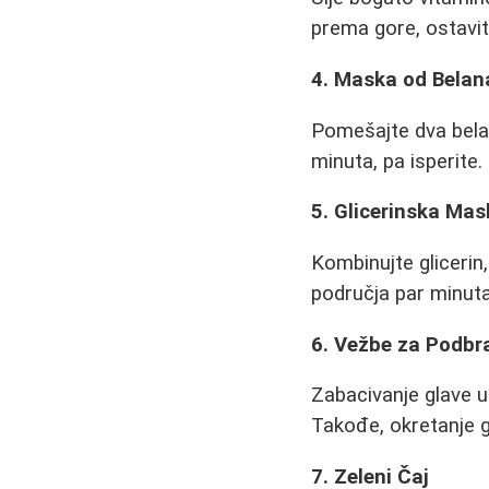
prema gore, ostavit
4. Maska od Belan
Pomešajte dva belan
minuta, pa isperite
5. Glicerinska Ma
Kombinujte glicerin
područja par minut
6. Vežbe za Podbr
Zabacivanje glave u
Takođe, okretanje 
7. Zeleni Čaj