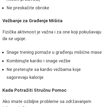
Ne preskačite obroke
Vežbanje za Građenje Mišića
Fizička aktivnost je važna i za one koji pokušavaju
da se ugoje:
Snage trening pomaže u građenju mišićne mase
Kombinujte kardio i snage vežbe
Ne preterujte sa kardio vežbama koje
sagorevaju kalorije
Kada Potražiti Stručnu Pomoc
Ako imate ozbiljne probleme sa održavanjem