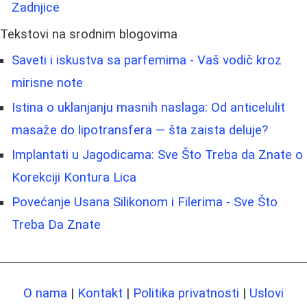
Zadnjice
Tekstovi na srodnim blogovima
Saveti i iskustva sa parfemima - Vaš vodič kroz
mirisne note
Istina o uklanjanju masnih naslaga: Od anticelulit
masaže do lipotransfera — šta zaista deluje?
Implantati u Jagodicama: Sve Što Treba da Znate o
Korekciji Kontura Lica
Povećanje Usana Silikonom i Filerima - Sve Što
Treba Da Znate
O nama
|
Kontakt
|
Politika privatnosti
|
Uslovi