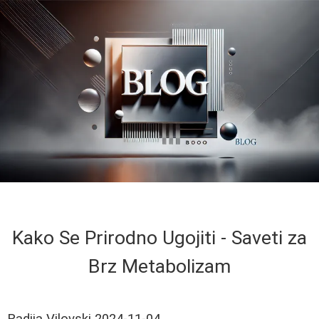
Kako Se Prirodno Ugojiti - Saveti za
Brz Metabolizam
Radija Vilovski
2024-11-04