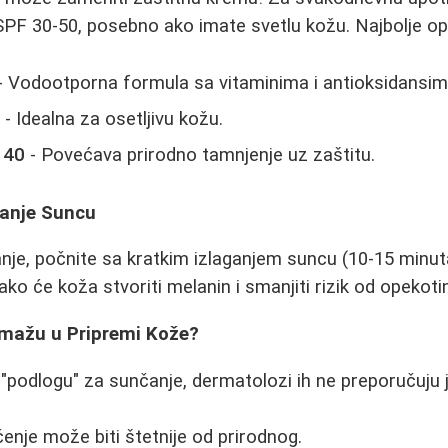
SPF 30-50, posebno ako imate svetlu kožu. Najbolje opc
- Vodootporna formula sa vitaminima i antioksidansim
0
- Idealna za osetljivu kožu.
 40
- Povećava prirodno tamnjenje uz zaštitu.
ganje Suncu
anje, počnite sa kratkim izlaganjem suncu (10-15 minu
ko će koža stvoriti melanin i smanjiti rizik od opekoti
Pomažu u Pripremi Kože?
 "podlogu" za sunčanje, dermatolozi ih ne preporučuju j
nje može biti štetnije od prirodnog.