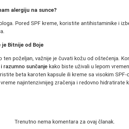
imam alergiju na sunce?
loga. Pored SPF kreme, koristite antihistaminike i izb
a.
 je Bitnije od Boje
uo ten poželjan, važnije je čuvati kožu od oštećenja. K
 i razumno sunčanje
kako biste uživali u lepom vremen
oristite beta karoten kapsule ili kreme sa visokim SPF-
vreme najintenzivnijeg zračenja i redovno hidratirate 
Trenutno nema komentara za ovaj članak.