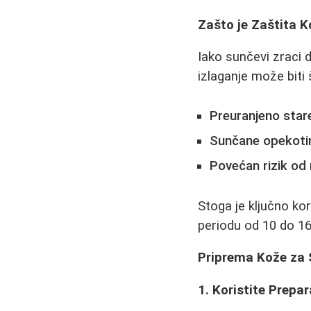
Zašto je Zaštita 
Iako sunčevi zraci 
izlaganje može biti
Preuranjeno star
Sunčane opekoti
Povećan rizik od
Stoga je ključno kor
periodu od 10 do 1
Priprema Kože za S
1. Koristite Prep