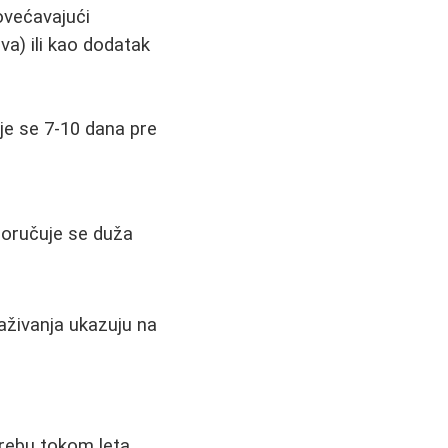
ovećavajući
va) ili kao dodatak
ije se 7-10 dana pre
poručuje se duža
aživanja ukazuju na
rebu tokom leta