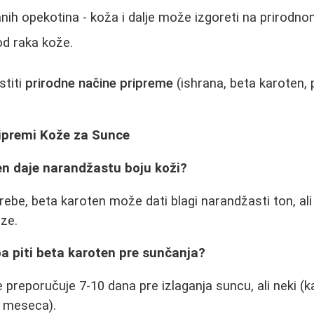
nih opekotina - koža i dalje može izgoreti na prirodn
od raka kože.
stiti
prirodne načine pripreme
(ishrana, beta karoten,
ripremi Kože za Sunce
ten daje narandžastu boju koži?
ebe, beta karoten može dati blagi narandžasti ton, ali 
ze.
ba piti beta karoten pre sunčanja?
 preporučuje 7-10 dana pre izlaganja suncu, ali neki (
3 meseca).