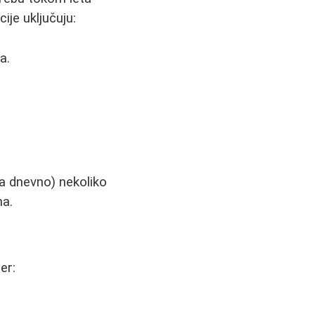
ije uključuju:
a.
ta dnevno) nekoliko
na.
er: