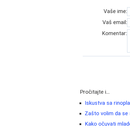
Vaše ime:
Vaš email:
Komentar:
Pročitajte i...
Iskustva sa rinopl
Zašto volim da se 
Kako očuvati mladol