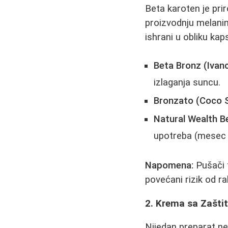
Beta karoten je pri
proizvodnju melanin
ishrani u obliku kap
Beta Bronz (Ivanci
izlaganja suncu.
Bronzato (Coco 
Natural Wealth B
upotreba (mesec 
Napomena:
Pušači 
povećani rizik od r
2. Krema sa Zašti
Nijedan preparat n