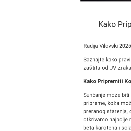
Kako Prip
Radija Vilovski
2025
Saznajte kako pravil
zaštita od UV zraka
Kako Pripremiti Ko
Sunčanje može biti p
pripreme, koža mož
preranog starenja, 
otkrivamo najbolje 
beta karotena i sol