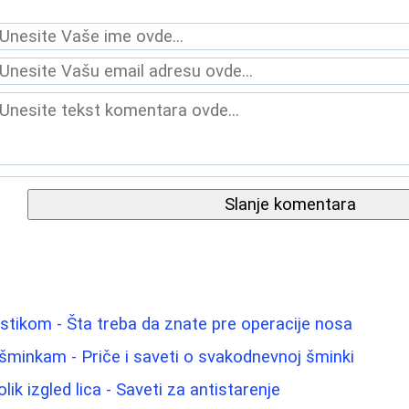
Slanje komentara
astikom - Šta treba da znate pre operacije nosa
šminkam - Priče i saveti o svakodnevnoj šminki
ik izgled lica - Saveti za antistarenje