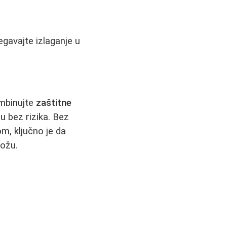
egavajte izlaganje u
ombinujte
zaštitne
u bez rizika. Bez
om, ključno je da
kožu.