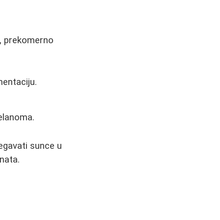
ja, prekomerno
mentaciju.
elanoma.
begavati sunce u
nata.