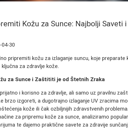
remiti Kožu za Sunce: Najbolji Saveti i
-04-30
no pripremiti kožu za izlaganje suncu, koje preparate ko
 ključna za zdravlje kože.
žu za Sunce i Zaštititi je od Štetnih Zraka
rijatno i korisno za zdravlje, ali samo uz pravilnu zaš
e brzo izgoreti, a dugotrajno izlaganje UV zracima mo
oštećenja kože ili čak ozbiljnijih zdravstvenih problem
načine za pripremu kože za sunce, analiziramo popula
arijuma te dajemo praktične savete za zdravije sunčanj