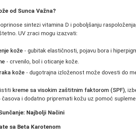
Kože od Sunca Važna?
doprinose sintezi vitamina D i poboljšanju raspoložen
 štetno. UV zraci mogu izazvati:
enje kože
- gubitak elastičnosti, pojavu bora i hiperpig
ne
- crvenilo, bol i oticanje kože.
 raka kože
- dugotrajna izloženost može dovesti do m
istiti
kreme sa visokim zaštitnim faktorom (SPF)
, iz
6 časova i dodatno pripremati kožu uz pomoć supleme
unčanje: Najbolji Načini
arate sa Beta Karotenom