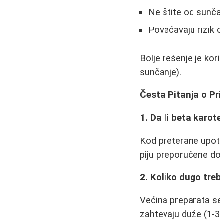
Ne štite od sunča
Povećavaju rizik 
Bolje rešenje je kori
sunčanje).
Česta Pitanja o P
1. Da li beta karo
Kod preterane upotr
piju preporučene do
2. Koliko dugo tre
Većina preparata se
zahtevaju duže (1-