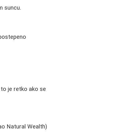
om suncu.
 postepeno
to je retko ako se
kao Natural Wealth)