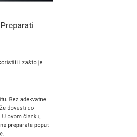
 Preparati
ristiti i zašto je
titu. Bez adekvatne
že dovesti do
a. U ovom članku,
rne preparate poput
e.