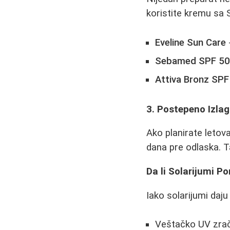
koristite kremu sa 
Eveline Sun Care
Sebamed SPF 5
Attiva Bronz SPF
3. Postepeno Izla
Ako planirate letov
dana pre odlaska. Ta
Da li Solarijumi 
Iako solarijumi daju
Veštačko UV zrače