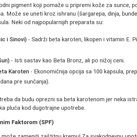
rodni pigment koji pomaže u pripremi kože za sunce, p
a. Može se uneti kroz ishranu (šargarepa, dinja, bunde
sula. Neki od najpopularnijih preparata su:
c i Sinovi)
- Sadrži beta karoten, likopen i vitamin E. P
Sun)
- Isti sastav kao Beta Bronz, ali po nižoj ceni.
eta Karoten
- Ekonomičnija opcija sa 100 kapsula, pre
dana pre sunčanja).
treba da budu oprezni sa beta karotenom jer neka istr
aka pluća kod dugotrajne upotrebe.
tnim Faktorom (SPF)
e može zameniti zaštitnu kremu! Za svakodnevnu upot