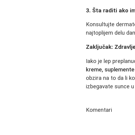
3. Šta raditi ako 
Konsultujte dermato
najtoplijem delu dan
Zaključak: Zdravlje
Iako je lep preplan
kreme, suplemente
obzira na to da li k
izbegavate sunce u 
Komentari