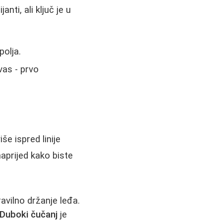
nti, ali ključ je u
polja.
 vas - prvo
še ispred linije
naprijed kako biste
avilno držanje leđa.
Duboki čučanj
je