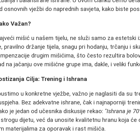
ežbanja i balansirane ishrane. U ovom članku ćemo detal
 osnovnih vježbi do naprednih savjeta, kako biste posti
Tako Važan?
veći mišić u našem tijelu, ne služi samo za estetski iz
e, pravilno držanje tijela, snagu pri hodanju, trčanju i s
penzacije drugim mišićima, što često rezultira bolov
ad na jačanju ove mišićne grupe ima, dakle, i veliki funk
stizanja Cilja: Trening i Ishrana
pustimo u konkretne vježbe, važno je naglasiti da su tr
spjeha. Bez adekvatne ishrane, čak i najnaporniji treni
Kako je jedan od učesnika diskusije rekao:
"Ishrana je 70
strogu dijetu, već da unosite kvalitetnu hranu koja će o
im materijalima za oporavak i rast mišića.