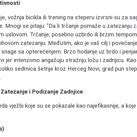
tivnosti
e, vožnja bicikla ili trening na steperu izvrsni su za sa
je. Mnogi se pitaju: "Da li trčanje pomaže u zatezanju
z
nim uslovom. Trčanje, posebno uzbrdo ili brzim tempom,
njihovom zatezanju. Međutim, ako je vaš cilj i povećanj
e snage sa opterećenjem. Brzo hodanje uz brdo i penj
i jer intenzivno angažuju stražnju ložu i zadnjicu. Kao
koliko sedmica šetnje kroz Herceg Novi, grad pun ste
.
 Zatezanje i Podizanje Zadnjice
da vježbi koje su se pokazale kao najefikasnije, a koje
s)