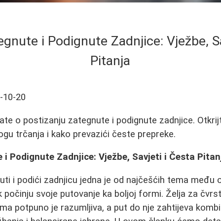
gnute i Podignute Zadnjice: Vježbe, Sa
Pitanja
-10-20
te o postizanju zategnute i podignute zadnjice. Otkrijt
ogu trčanja i kako prevazići česte prepreke.
i Podignute Zadnjice: Vježbe, Savjeti i Česta Pitan
uti i podići zadnjicu jedna je od najčešćih tema među
k počinju svoje putovanje ka boljoj formi. Želja za čvrs
ma potpuno je razumljiva, a put do nje zahtijeva kombi