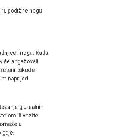
ri, podižite nogu
adnjice i nogu. Kada
 više angažovali
eretani takođe
im naprijed.
tezanje glutealnih
tolom ili vozite
 pomaže u
 gdje.