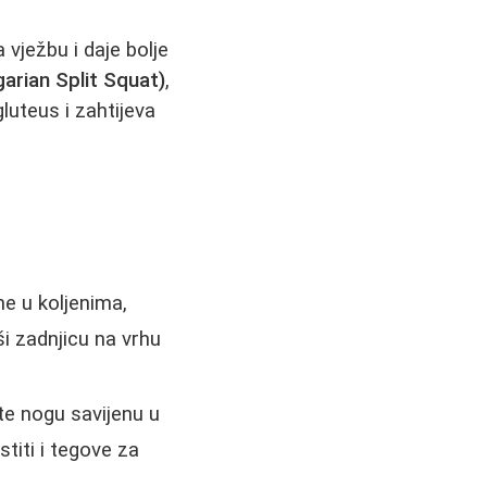
vježbu i daje bolje
garian Split Squat)
,
luteus i zahtijeva
e u koljenima,
i zadnjicu na vrhu
ite nogu savijenu u
titi i tegove za