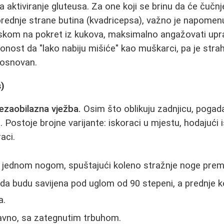
 aktiviranje gluteusa. Za one koji se brinu da će čučnj
prednje strane butina (kvadricepsa), važno je napomenu
askom na pokret iz kukova, maksimalno angažovati upr
onost da "lako nabiju mišiće" kao muškarci, pa je stra
eosnovan.
s)
ezaobilazna vježba.
Osim što oblikuju zadnjicu, pogadaj
. Postoje brojne varijante: iskoraci u mjestu, hodajući i
aci.
d jednom nogom, spuštajući koleno stražnje noge pre
da budu savijena pod uglom od 90 stepeni, a prednje 
a.
ravno, sa zategnutim trbuhom.