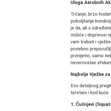
Uloga Aerobnih Ak
Trčanje, brzo hodanj
poboljšanje kondici
je da, ali s određe
mišiće i doprinosi 
vam trebati i vježb
posebno preporučljiv
primijetio, samo ne
neverovatan efekat
Najbolje Vježbe za
Evo detaljnog pregle
teretani i kod kuće.
1. Čučnjevi (Squat