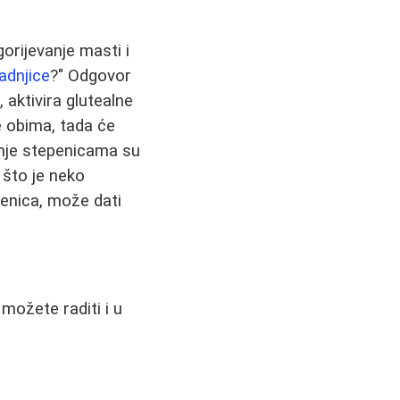
gorijevanje masti i
adnjice
?" Odgovor
 aktivira glutealne
e obima, tada će
anje stepenicama su
 što je neko
penica, može dati
 možete raditi i u