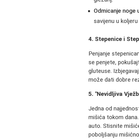
Odmicanje noge u
savijenu u koljer
4. Stepenice i Ste
Penjanje stepenicam
se penjete, pokušajt
gluteuse. Izbjegava
može dati dobre rezu
5. "Nevidljiva Vjež
Jedna od najjednost
mišića tokom dana. 
auto. Stisnite miši
poboljšanju mišićnog