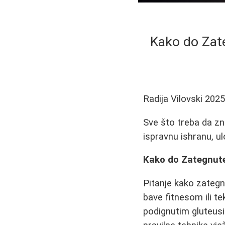
Kako do Zate
Radija Vilovski
2025
Sve što treba da zna
ispravnu ishranu, ul
Kako do Zategnute 
Pitanje kako zategn
bave fitnesom ili te
podignutim gluteusi