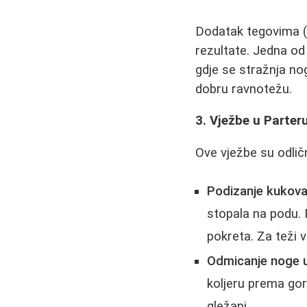
Dodatak tegovima (b
rezultate. Jedna od 
gdje se stražnja nog
dobru ravnotežu.
3. Vježbe u Parteru
Ove vježbe su odličn
Podizanje kukova
stopala na podu.
pokreta. Za teži v
Odmicanje noge u
koljeru prema gor
gležanj.