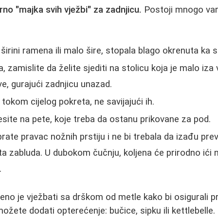
no "majka svih vježbi" za zadnjicu.
Postoji mnogo varija
irini ramena ili malo šire, stopala blago okrenuta ka s
, zamislite da želite sjediti na stolicu koja je malo iza
ve, gurajući zadnjicu unazad.
tokom cijelog pokreta, ne savijajući ih.
nesite na pete, koje treba da ostanu prikovane za pod.
rate pravac nožnih prstiju i ne bi trebala da izađu previ
sta zabluda. U dubokom čučnju, koljena će prirodno ići 
.
eno je vježbati sa drškom od metle kako bi osigurali pr
žete dodati opterećenje: bučice, sipku ili kettlebelle.