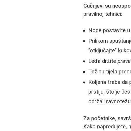
Čučnjevi su neospor
pravilnoj tehnici:
Noge postavite u š
Prilikom spuštanja
"otključajte" kuko
Leđa držite
prava
Težinu tijela pre
Koljena treba da p
prstiju, što je če
održali ravnotežu
Za početnike, savrš
Kako napredujete, mo