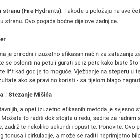
 stranu (Fire Hydrants):
Takođe u položaju na sve četi
u u stranu. Ovo pogada bočne dijelove zadnjice.
per
a je prirodni i izuzetno efikasan način za zatezanje z
e se osloniti na petu i gurati se iz pete kako biste što
jte lift kad god je to moguće. Vježbanje na
steperu
u t
ltate ako se pravilno koristi - sa tijelom blago nagnut
ba": Stezanje Mišića
avnijih, a opet izuzetno efikasnih metoda je svjesno s
Možete to raditi dok stojite u redu, sedite za radnim s
će, zadržite nekoliko sekundi i opustite. Ponovite. Ovo
 tonusa i cirkulacije, a može se raditi neprimjetno bilo