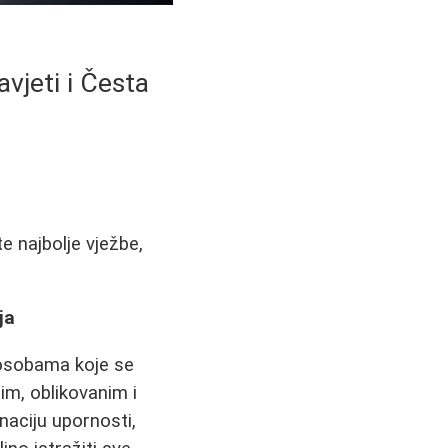
vjeti i Česta
e najbolje vježbe,
ja
 osobama koje se
tim, oblikovanim i
naciju upornosti,