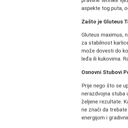
pravilne tehnike vj
aspekte tog puta, od
Zašto je Gluteus 
Gluteus maximus, naj
za stabilnost karlic
može dovesti do kom
leđa ili kukovima. R
Osnovni Stubovi Po
Prije nego što se u
nerazdvojna stuba u
željene rezultate. 
ne znači da trebate 
energijom i gradivn