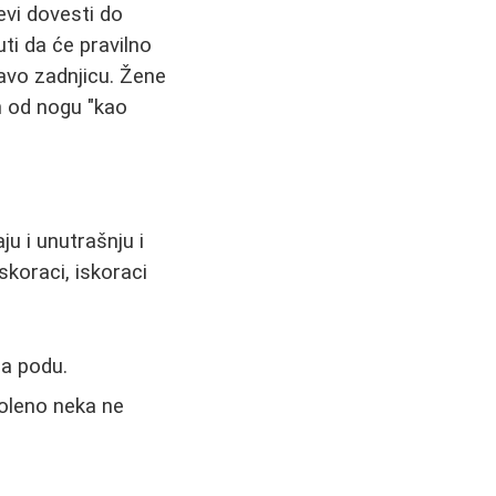
evi dovesti do
ti da će pravilno
avo zadnjicu. Žene
h od nogu "kao
u i unutrašnju i
skoraci, iskoraci
ma podu.
koleno neka ne