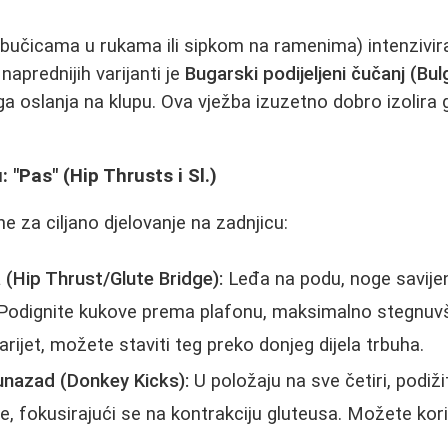
učicama u rukama ili sipkom na ramenima) intenzivira 
naprednijih varijanti je
Bugarski podijeljeni čučanj (Bul
a oslanja na klupu. Ova vježba izuzetno dobro izolira g
: "Pas" (Hip Thrusts i Sl.)
e za ciljano djelovanje na zadnjicu:
 (Hip Thrust/Glute Bridge):
Leđa na podu, noge savijen
 Podignite kukove prema plafonu, maksimalno stegnuvš
arijet, možete staviti teg preko donjeg dijela trbuha.
nazad (Donkey Kicks):
U položaju na sve četiri, podiž
e, fokusirajući se na kontrakciju gluteusa. Možete koris