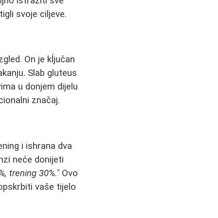
jno istražiti sve
gli svoje ciljeve.
gled. On je kĺjučan
kakanju. Slab gluteus
ima u donjem dijelu
cionalni značaj.
ening i ishrana dva
nzi neće donijeti
%, trening 30%."
Ovo
pskrbiti vaše tijelo