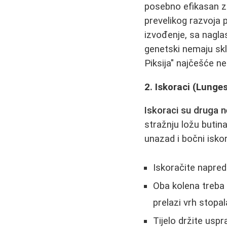
posebno efikasan za
prevelikog razvoja 
izvođenje, sa nagl
genetski nemaju skl
Piksija" najčešće n
2. Iskoraci (Lunge
Iskoraci su druga n
stražnju ložu butina
unazad i bočni iskor
Iskoračite napre
Oba kolena treba 
prelazi vrh stopal
Tijelo držite usp